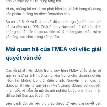
hơn và mức độ rủi ro cũng tăng lên.
Ví dụ, những lỗi chỉ được phát hiện khi khách hàng sử dụng
sản phẩm thường có điểm Detection cao.
Ba chỉ số S, O và D là cơ sở để doanh nghiệp tính toán chỉ
số ưu tiên rủi ro RPN (Risk Priority Number), từ đó xác định
những sai lỗi cần được ưu tiên xử lý nhằm giảm thiểu rủi ro
và nâng cao chất lượng sản phẩm.
Mối quan hệ của FMEA với việc giải
quyết vấn đề
Các lỗi phát hiện được trong quy trình FMEA chắc chắn sẽ
gây ra những ảnh hưởng nghiêm trọng cho doanh nghiệp
nếu như không kịp thời điều chỉnh. Nguyên nhân các lỗi
được phát hiện từ quy trình FMEA tương đương với nguyên
nhân gốc rễ tiềm ẩn mà doanh nghiệp buộc phải thừa nhận
để có thể Giải quyết vấn đề.
Bên cạnh đó, dữ liệu thu thập được từ việc giải quyết vấn