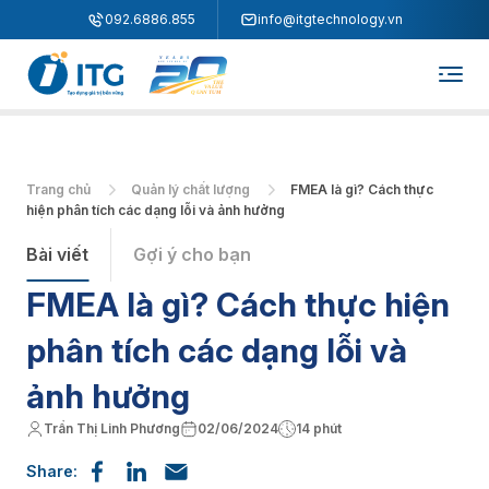
"
"
092.6886.855
info@itgtechnology.vn
Trang chủ
Quản lý chất lượng
FMEA là gì? Cách thực
hiện phân tích các dạng lỗi và ảnh hưởng
Bài viết
Gợi ý cho bạn
FMEA là gì? Cách thực hiện
phân tích các dạng lỗi và
ảnh hưởng
Trần Thị Linh Phương
02/06/2024
14 phút
Share: