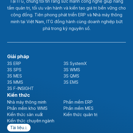
Tại ITG, chúng tôi tin rằng sức mạnh công nghệ giúp nâng
tầm quản trị, tối ưu vận hành và kiến tạo giá trị bền vững cho
cộng đồng. Tiên phong phát triển ERP và Nhà máy thông
minh tại Việt Nam, ITG đồng hành cùng doanh nghiệp bứt
phá trong kỷ nguyên số.
Giải pháp
3S ERP
3S SystemX
3S SPS
3S WMS
3S MES
3S QMS
3S MMS
3S EMS
3S F-INSIGHT
Kiến thức
Nhà máy thông minh
Phần mềm ERP
Phần mềm kho WMS
Phần mềm MES
Kiến thức sản xuất
Kiến thức quản trị
Kiến thức chuyên ngành
Tài liệu