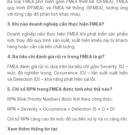
Ba loại FMEA phổ biến gồm FMEA thiết kế (DFMEA), FMEA
quy trình (PFMEA) và FMEA hệ thống (SFMEA), tương ứng
với từng cấp độ phân tích khác nhau.
3. Khi nào doanh nghiệp cần thực hiện FMEA?
Doanh nghiệp nên thực hiện FMEA khi phát triển sản phẩm
mới, thay đổi quy trình sản xuất, xuất hiện khiếu nại từ khách
hàng hoặc cần cải tiến chất lượng.
4. Ba tiêu chí đánh giá rủi ro trong FMEA là gì?
FMEA đánh giá rủi ro dựa trên ba tiêu chí gồm Severity (S) –
mức độ nghiêm trọng, Occurrence (O) – tần suất xuất hiện
và Detection (D) – khả năng phát hiện sai lỗi.
5. Chỉ số RPN trong FMEA được tính như thế nào?
RPN (Risk Priority Number) được tính theo công thức:
RPN = Severity × Occurrence × Detection (S × O × D).
Chỉ số RPN càng cao thì mức độ ưu tiên xử lý rủi ro càng lớn.
Xem thêm thông tin tại: