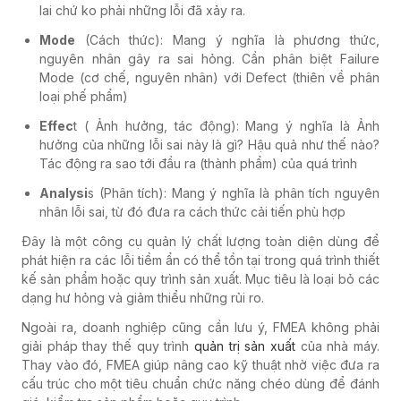
lai chứ ko phải những lỗi đã xảy ra.
Mode
(Cách thức): Mang ý nghĩa là phương thức,
nguyên nhân gây ra sai hỏng. Cần phân biệt Failure
Mode (cơ chế, nguyên nhân) với Defect (thiên về phân
loại phế phẩm)
Effec
t ( Ảnh hưởng, tác động): Mang ý nghĩa là Ảnh
hưởng của những lỗi sai này là gì? Hậu quả như thế nào?
Tác động ra sao tới đầu ra (thành phẩm) của quá trình
Analysi
s (Phân tích): Mang ý nghĩa là phân tích nguyên
nhân lỗi sai, từ đó đưa ra cách thức cải tiến phù hợp
Đây là một công cụ quản lý chất lượng toàn diện dùng để
phát hiện ra các lỗi tiềm ẩn có thể tồn tại trong quá trình thiết
kế sản phẩm hoặc quy trình sản xuất. Mục tiêu là loại bỏ các
dạng hư hỏng và giảm thiểu những rủi ro.
Ngoài ra, doanh nghiệp cũng cần lưu ý, FMEA không phải
giải pháp thay thế quy trình
quản trị sản xuất
của nhà máy.
Thay vào đó, FMEA giúp nâng cao kỹ thuật nhờ việc đưa ra
cấu trúc cho một tiêu chuẩn chức năng chéo dùng để đánh