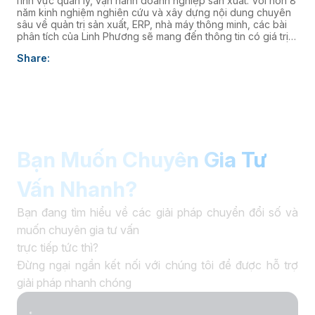
lĩnh vực quản lý, vận hành doanh nghiệp sản xuất. Với hơn 8
năm kinh nghiệm nghiên cứu và xây dựng nội dung chuyên
sâu về quản trị sản xuất, ERP, nhà máy thông minh, các bài
phân tích của Linh Phương sẽ mang đến thông tin có giá trị
thực tiễn, giúp doanh nghiệp nâng cao năng lực quản trị và
Share:
thúc đẩy chuyển đổi số. âaaa
Bạn Muốn Chuyên Gia Tư
Vấn Nhanh?
Bạn đang tìm hiểu về các giải pháp chuyển đổi số và
muốn chuyên gia tư vấn
trực tiếp tức thì?
Đừng ngại ngần kết nối với chúng tôi để được hỗ trợ
giải pháp nhanh chóng