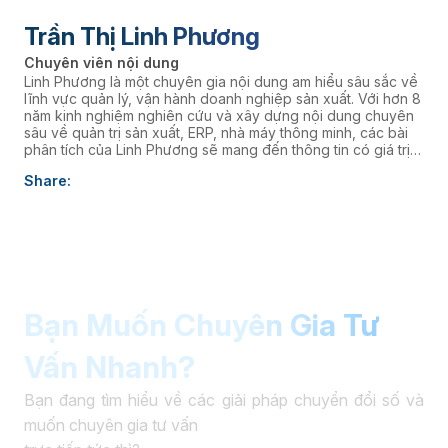
Trần Thị Linh Phương
Chuyên viên nội dung
Linh Phương là một chuyên gia nội dung am hiểu sâu sắc về
lĩnh vực quản lý, vận hành doanh nghiệp sản xuất. Với hơn 8
năm kinh nghiệm nghiên cứu và xây dựng nội dung chuyên
sâu về quản trị sản xuất, ERP, nhà máy thông minh, các bài
phân tích của Linh Phương sẽ mang đến thông tin có giá trị
thực tiễn, giúp doanh nghiệp nâng cao năng lực quản trị và
Share:
thúc đẩy chuyển đổi số. âaaa
Bạn Muốn Chuyên Gia Tư
Vấn Nhanh?
Bạn đang tìm hiểu về các giải pháp chuyển đổi số và
muốn chuyên gia tư vấn