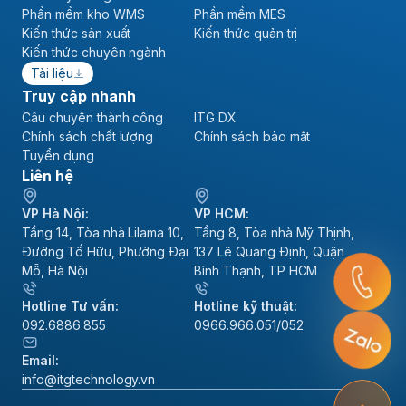
Phần mềm kho WMS
Phần mềm MES
Kiến thức sản xuất
Kiến thức quản trị
Kiến thức chuyên ngành
Tài liệu
Truy cập nhanh
Câu chuyện thành công
ITG DX
Chính sách chất lượng
Chính sách bảo mật
Tuyển dụng
Liên hệ
VP Hà Nội:
VP HCM:
Tầng 14, Tòa nhà Lilama 10,
Tầng 8, Tòa nhà Mỹ Thịnh,
Đường Tố Hữu, Phường Đại
137 Lê Quang Định, Quận
Mỗ, Hà Nội
Bình Thạnh, TP HCM
Hotline Tư vấn:
Hotline kỹ thuật:
092.6886.855
0966.966.051/052
Email:
info@itgtechnology.vn