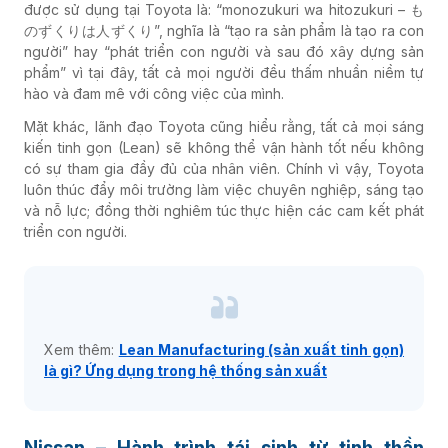
được sử dụng tại Toyota là: “monozukuri wa hitozukuri – も
のずくりは人ずくり”, nghĩa là “tạo ra sản phẩm là tạo ra con
người” hay “phát triển con người và sau đó xây dựng sản
phẩm” vì tại đây, tất cả mọi người đều thấm nhuần niềm tự
hào và đam mê với công việc của mình.
Mặt khác, lãnh đạo Toyota cũng hiểu rằng, tất cả mọi sáng
kiến ​​tinh gọn (Lean) sẽ không thể vận hành tốt nếu không
có sự tham gia đầy đủ của nhân viên. Chính vì vậy, Toyota
luôn thúc đẩy môi trường làm việc chuyên nghiệp, sáng tạo
và nỗ lực; đồng thời nghiêm túc thực hiện các cam kết phát
triển con người.
Xem thêm:
Lean Manufacturing (sản xuất tinh gọn)
là gì? Ứng dụng trong hệ thống sản xuất