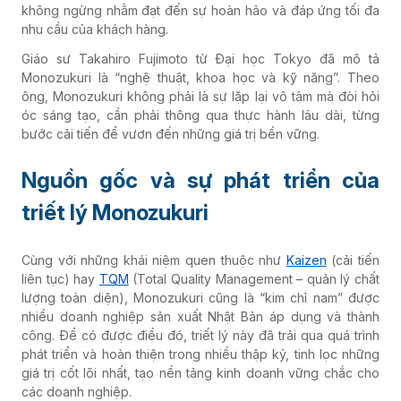
không ngừng nhằm đạt đến sự hoàn hảo và đáp ứng tối đa
nhu cầu của khách hàng.
Giáo sư Takahiro Fujimoto từ Đại học Tokyo đã mô tả
Monozukuri là “nghệ thuật, khoa học và kỹ năng”. Theo
ông, Monozukuri không phải là sự lặp lại vô tâm mà đòi hỏi
óc sáng tạo, cần phải thông qua thực hành lâu dài, từng
bước cải tiến để vươn đến những giá trị bền vững.
Nguồn gốc và sự phát triển của
triết lý Monozukuri
Cùng với những khái niệm quen thuộc như
Kaizen
(cải tiến
liên tục) hay
TQM
(Total Quality Management – quản lý chất
lượng toàn diện), Monozukuri cũng là “kim chỉ nam” được
nhiều doanh nghiệp sản xuất Nhật Bản áp dụng và thành
công. Để có được điều đó, triết lý này đã trải qua quá trình
phát triển và hoàn thiện trong nhiều thập kỷ, tinh lọc những
giá trị cốt lõi nhất, tạo nền tảng kinh doanh vững chắc cho
các doanh nghiệp.