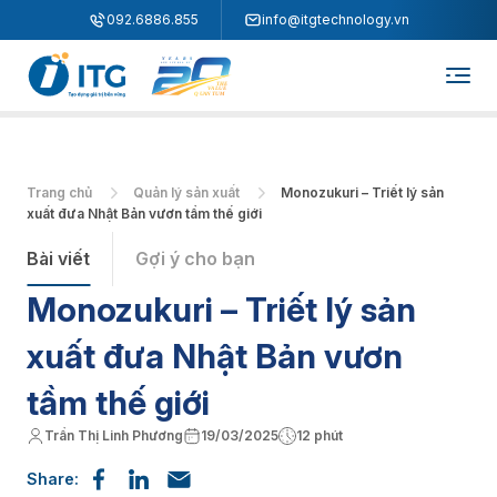
"
"
092.6886.855
info@itgtechnology.vn
Trang chủ
Quản lý sản xuất
Monozukuri – Triết lý sản
xuất đưa Nhật Bản vươn tầm thế giới
Bài viết
Gợi ý cho bạn
Monozukuri – Triết lý sản
xuất đưa Nhật Bản vươn
tầm thế giới
Trần Thị Linh Phương
19/03/2025
12 phút
Share: