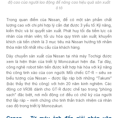
độ cao của người lao động để nâng cao hiệu quả sản xuất
ô tô
Trong quan điểm của Nissan, để có một sản phẩm chất
lượng cao với chi phí hợp lý cần đạt được 3 yếu tố: Kỹ năng,
kiến thức và bí quyết sản xuất. Phát huy tối đa tiềm lực cá
nhân của nhân viên; tối ưu hóa quy trình sản xuất; khuyến
khích cải tiến chính là 3 mục tiêu mà Nissan hướng tới nhằm
thỏa mãn tốt nhất nhu cầu của khách hàng.
Dây chuyền sản xuất của Nissan tại nhà máy Tochigi được
xem là hiện thân của triết lý Monozukuri hiện đại. Tại đây,
công nghệ robot tiên tiến được kết hợp hài hòa với kỹ năng
thủ công tinh xảo của con người. Mỗi chiếc GT-R – siêu xe
biểu tượng của Nissan – được lắp ráp bởi những “Takumi”
(bậc thầy thợ thủ công) với hơn 20 năm kinh nghiệm. Các
động cơ VR38 dành cho GT-R được chế tạo trong “phòng
sạch” đặc biệt, nơi mỗi động cơ đều có chữ ký của người
thợ lắp ráp – minh chứng cho tinh thần trách nhiệm cá nhân
cao độ trong triết lý Monozukuri.