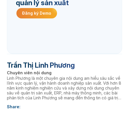
quản lý sản xuất
Đăng ký Demo
Trần Thị Linh Phương
Chuyên viên nội dung
Linh Phương là một chuyên gia nội dung am hiểu sâu sắc về
lĩnh vực quản lý, vận hành doanh nghiệp sản xuất. Với hơn 8
năm kinh nghiệm nghiên cứu và xây dựng nội dung chuyên
sâu về quản trị sản xuất, ERP, nhà máy thông minh, các bài
phân tích của Linh Phương sẽ mang đến thông tin có giá trị
thực tiễn, giúp doanh nghiệp nâng cao năng lực quản trị và
Share:
thúc đẩy chuyển đổi số. âaaa