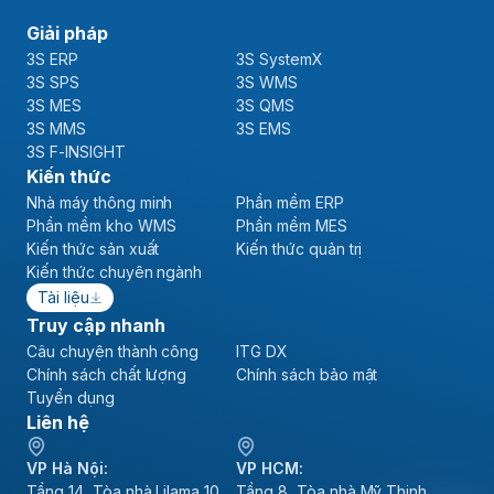
Giải pháp
3S ERP
3S SystemX
3S SPS
3S WMS
3S MES
3S QMS
3S MMS
3S EMS
3S F-INSIGHT
Kiến thức
Nhà máy thông minh
Phần mềm ERP
Phần mềm kho WMS
Phần mềm MES
Kiến thức sản xuất
Kiến thức quản trị
Kiến thức chuyên ngành
Tài liệu
Truy cập nhanh
Câu chuyện thành công
ITG DX
Chính sách chất lượng
Chính sách bảo mật
Tuyển dụng
Liên hệ
VP Hà Nội:
VP HCM:
Tầng 14, Tòa nhà Lilama 10,
Tầng 8, Tòa nhà Mỹ Thịnh,