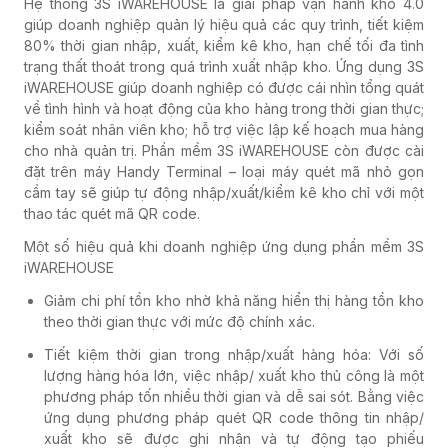
Hệ thống 3S iWAREHOUSE là giải pháp vận hành kho 4.0
giúp doanh nghiệp quản lý hiệu quả các quy trình, tiết kiệm
80% thời gian nhập, xuất, kiểm kê kho, hạn chế tối đa tình
trạng thất thoát trong quá trình xuất nhập kho. Ứng dụng 3S
iWAREHOUSE giúp doanh nghiệp có được cái nhìn tổng quát
về tình hình và hoạt động của kho hàng trong thời gian thực;
kiểm soát nhân viên kho; hỗ trợ việc lập kế hoạch mua hàng
cho nhà quản trị. Phần mềm 3S iWAREHOUSE còn được cài
đặt trên máy Handy Terminal – loại máy quét mã nhỏ gọn
cầm tay sẽ giúp tự động nhập/xuất/kiểm kê kho chỉ với một
thao tác quét mã QR code.
Một số hiệu quả khi doanh nghiệp ứng dụng phần mềm 3S
iWAREHOUSE
Giảm chi phí tồn kho nhờ khả năng hiển thị hàng tồn kho
theo thời gian thực với mức độ chính xác.
Tiết kiệm thời gian trong nhập/xuất hàng hóa: Với số
lượng hàng hóa lớn, việc nhập/ xuất kho thủ công là một
phương pháp tốn nhiều thời gian và dễ sai sót. Bằng việc
ứng dụng phương pháp quét QR code thông tin nhập/
xuất kho sẽ được ghi nhận và tự động tạo phiếu