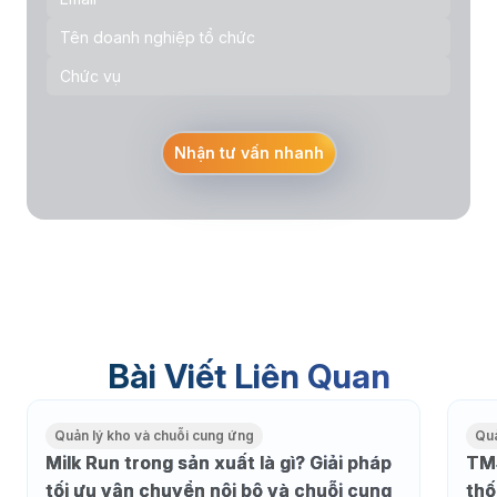
Nhận tư vấn nhanh
Bài Viết Liên Quan
Quản lý kho và chuỗi cung ứng
Quả
Milk Run trong sản xuất là gì? Giải pháp
TMS
tối ưu vận chuyển nội bộ và chuỗi cung
thố