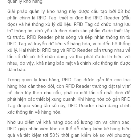
quản lý kho hàng.
Giải pháp quản lý kho hàng này được cấu tạo bởi 03 bộ
phận chính là RFID Tag, thiết bị đọc thẻ RFID Reader (đầu
đọc) và hệ thống xử lý dữ liệu. RFID Tag có chức năng lưu
trữ thông tin, chủ yếu là định danh sản phẩm được thiết lập
từ trước. RFID Reader phát sóng và tiếp nhận thông tin từ
RFID Tag và truyền dữ liệu về hàng hóa, vị trí đến hệ thống
xử lý. Hai thiết bị RFID tag và RFID Reader cần trùng nhau về
tần số để có thể nhận dạng và thu phát được tín hiệu với
nhau, do vậy, khả năng bảo mật và chính xác thông tin được
đảm bảo.
Trong quản lý kho hàng, RFID Tag được gắn lên các loại
hàng hóa cần theo dõi, còn RFID Reader thường đặt tại vị trí
cố định tùy theo nhu cầu, phát ra một tần số nhất định để
phát hiện các thiết bị xung quanh. Khi hàng hóa có gắn RFID
Tag đi qua vùng tần số này, RFID Reader nhận dạng chính
xác thông tin về hàng hóa.
Nhờ ưu điểm về khả năng đọc số lượng lớn và chính xác,
RFID giúp nhân viên kho có thể dễ dàng kiểm kê hàng hiệu
quả và tiết kiệm tới 50% thời gian kiểm kê so với phương