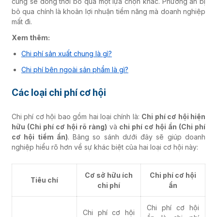
cũng sẽ đồng thời bỏ qua một lựa chọn khác. Phương án bị
bỏ qua chính là khoản lợi nhuận tiềm năng mà doanh nghiệp
mất đi.
Xem thêm:
Chi phí sản xuất chung là gì?
Chi phí bên ngoài sản phẩm là gì?
Các loại chi phí cơ hội
Chi phí cơ hội bao gồm hai loại chính là:
Chi phí cơ hội hiện
hữu (Chi phí cơ hội rõ ràng)
và
chi phí cơ hội ẩn (Chi phí
cơ hội tiềm ẩn)
. Bảng so sánh dưới đây sẽ giúp doanh
nghiệp hiểu rõ hơn về sự khác biệt của hai loại cơ hội này:
Cơ sở hữu ích
Chi phí cơ hội
Tiêu chí
chi phí
ẩn
Chi phí cơ hội
Chi phí cơ hội