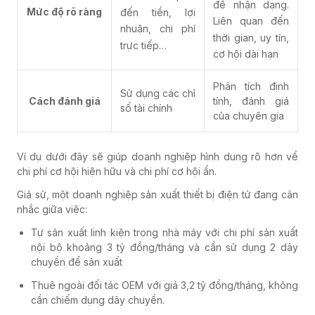
để nhận dạng.
Mức độ rõ ràng
đến tiền, lợi
Liên quan đến
nhuận, chi phí
thời gian, uy tín,
trực tiếp…
cơ hội dài hạn
Phân tích định
Sử dụng các chỉ
Cách đánh giá
tính, đánh giá
số tài chính
của chuyên gia
Ví dụ dưới đây sẽ giúp doanh nghiệp hình dung rõ hơn về
chi phí cơ hội hiện hữu và chi phí cơ hội ẩn.
Giả sử, một doanh nghiệp sản xuất thiết bị điện tử đang cân
nhắc giữa việc:
Tự sản xuất linh kiện trong nhà máy với chi phí sản xuất
nội bộ khoảng 3 tỷ đồng/tháng và cần sử dụng 2 dây
chuyền để sản xuất
Thuê ngoài đối tác OEM với giá 3,2 tỷ đồng/tháng, không
cần chiếm dụng dây chuyền.