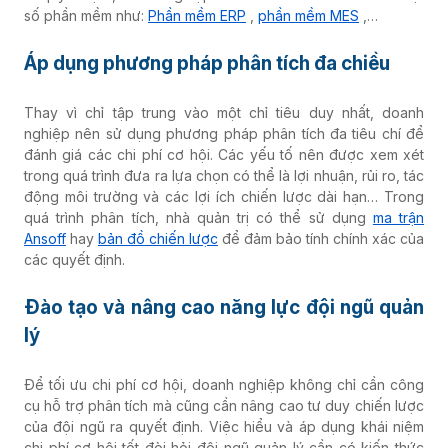
số phần mềm như:
Phần mềm ERP
,
phần mềm MES
,…
Áp dụng phương pháp phân tích đa chiều
Thay vì chỉ tập trung vào một chỉ tiêu duy nhất, doanh
nghiệp nên sử dụng phương pháp phân tích đa tiêu chí để
đánh giá các chi phí cơ hội. Các yếu tố nên được xem xét
trong quá trình đưa ra lựa chọn có thể là lợi nhuận, rủi ro, tác
động môi trường và các lợi ích chiến lược dài hạn… Trong
quá trình phân tích, nhà quản trị có thể sử dụng
ma trận
Ansoff
hay
bản đồ chiến lược
để đảm bảo tính chính xác của
các quyết định.
Đào tạo và nâng cao năng lực đội ngũ quản
lý
Để tối ưu chi phí cơ hội, doanh nghiệp không chỉ cần công
cụ hỗ trợ phân tích mà cũng cần nâng cao tư duy chiến lược
của đội ngũ ra quyết định. Việc hiểu và áp dụng khái niệm
chi phí cơ hội tốt đòi hỏi đội ngũ quản lý cần có kiến thức