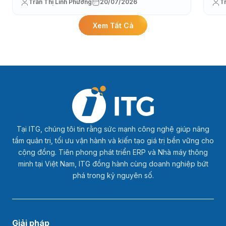
Trần Thị Linh Phương
20/07/2026
T
Xem Tất Cả
Tại ITG, chúng tôi tin rằng sức mạnh công nghệ giúp nâng
tầm quản trị, tối ưu vận hành và kiến tạo giá trị bền vững cho
cộng đồng. Tiên phong phát triển ERP và Nhà máy thông
minh tại Việt Nam, ITG đồng hành cùng doanh nghiệp bứt
phá trong kỷ nguyên số.
Giải pháp