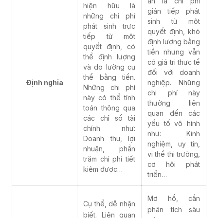
ẩn là chi phí
hiện hữu là
gián tiếp phát
những chi phí
sinh từ một
phát sinh trực
quyết định, khó
tiếp từ một
định lượng bằng
quyết định, có
tiền nhưng vẫn
thể định lượng
có giá trị thực tế
và đo lường cụ
đối với doanh
thể bằng tiền.
Định nghĩa
nghiệp. Những
Những chi phí
chi phí này
này có thể tính
thường liên
toán thông qua
quan đến các
các chỉ số tài
yếu tố vô hình
chính như:
như: Kinh
Doanh thu, lợi
nghiệm, uy tín,
nhuận, phần
vị thế thị trường,
trăm chi phí tiết
cơ hội phát
kiệm được…
triển…
Mơ hồ, cần
Cụ thể, dễ nhận
phân tích sâu
biết. Liên quan