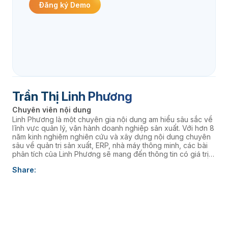
Đăng ký Demo
Trần Thị Linh Phương
Chuyên viên nội dung
Linh Phương là một chuyên gia nội dung am hiểu sâu sắc về
lĩnh vực quản lý, vận hành doanh nghiệp sản xuất. Với hơn 8
năm kinh nghiệm nghiên cứu và xây dựng nội dung chuyên
sâu về quản trị sản xuất, ERP, nhà máy thông minh, các bài
phân tích của Linh Phương sẽ mang đến thông tin có giá trị
thực tiễn, giúp doanh nghiệp nâng cao năng lực quản trị và
Share:
thúc đẩy chuyển đổi số. âaaa