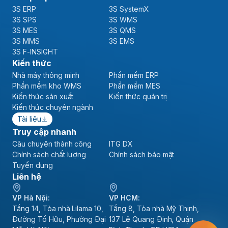
3S ERP
3S SystemX
3S SPS
3S WMS
3S MES
3S QMS
3S MMS
3S EMS
3S F-INSIGHT
Kiến thức
Nhà máy thông minh
Phần mềm ERP
Phần mềm kho WMS
Phần mềm MES
Kiến thức sản xuất
Kiến thức quản trị
Kiến thức chuyên ngành
Tài liệu
Truy cập nhanh
Câu chuyện thành công
ITG DX
Chính sách chất lượng
Chính sách bảo mật
Tuyển dụng
Liên hệ
VP Hà Nội:
VP HCM:
Tầng 14, Tòa nhà Lilama 10,
Tầng 8, Tòa nhà Mỹ Thịnh,
Đường Tố Hữu, Phường Đại
137 Lê Quang Định, Quận