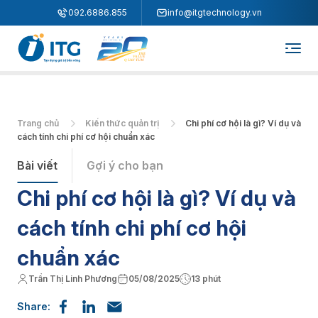
"
"
092.6886.855
info@itgtechnology.vn
Trang chủ
Kiến thức quản trị
Chi phí cơ hội là gì? Ví dụ và
cách tính chi phí cơ hội chuẩn xác
Bài viết
Gợi ý cho bạn
Chi phí cơ hội là gì? Ví dụ và
cách tính chi phí cơ hội
chuẩn xác
Trần Thị Linh Phương
05/08/2025
13 phút
Share: