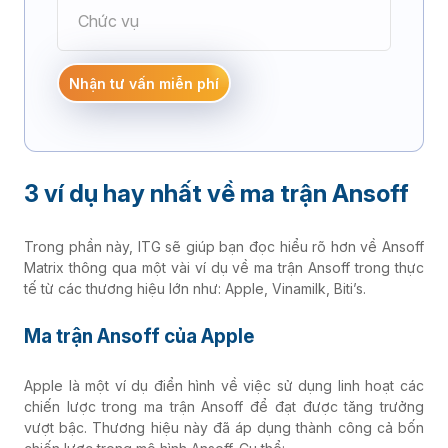
Điện tử
Nhận tư vấn miễn phí
Cơ khí chế tạo
3 ví dụ hay nhất về ma trận Ansoff
Bao bì - In ấn
Trong phần này, ITG sẽ giúp bạn đọc hiểu rõ hơn về Ansoff
Đúc nhựa
Matrix thông qua một vài ví dụ về ma trận Ansoff trong thực
tế từ các thương hiệu lớn như: Apple, Vinamilk, Biti’s.
Dược phẩm
Ma trận Ansoff của Apple
Apple là một ví dụ điển hình về việc sử dụng linh hoạt các
Phân phối - Bán lẻ
chiến lược trong ma trận Ansoff để đạt được tăng trưởng
vượt bậc. Thương hiệu này đã áp dụng thành công cả bốn