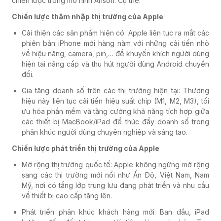
chiến lược trong mô hình Ansoff. Cụ thể:
F&B
Chiến lược thâm nhập thị trường của Apple
Cải thiện các sản phẩm hiện có: Apple liên tục ra mắt các
phiên bản iPhone mới hàng năm với những cải tiến nhỏ
Vật liệu xây dựng
về hiệu năng, camera, pin,… để khuyến khích người dùng
hiện tại nâng cấp và thu hút người dùng Android chuyển
đổi.
Khác
Gia tăng doanh số trên các thị trường hiện tại: Thương
hiệu này liên tục cải tiến hiệu suất chip (M1, M2, M3), tối
ưu hóa phần mềm và tăng cường khả năng tích hợp giữa
các thiết bị MacBook/iPad để thúc đẩy doanh số trong
phân khúc người dùng chuyên nghiệp và sáng tạo.
Chiến lược phát triển thị trường của Apple
Mở rộng thị trường quốc tế: Apple không ngừng mở rộng
sang các thị trường mới nổi như Ấn Độ, Việt Nam, Nam
Mỹ, nơi có tầng lớp trung lưu đang phát triển và nhu cầu
về thiết bị cao cấp tăng lên.
Phát triển phân khúc khách hàng mới: Ban đầu, iPad