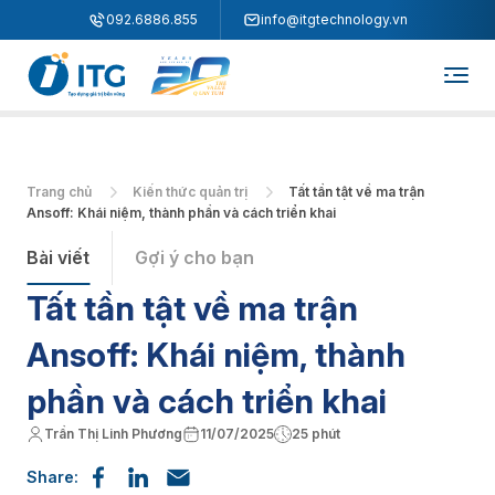
"
"
092.6886.855
info@itgtechnology.vn
Trang chủ
Kiến thức quản trị
Tất tần tật về ma trận
Ansoff: Khái niệm, thành phần và cách triển khai
Bài viết
Gợi ý cho bạn
Tất tần tật về ma trận
Ansoff: Khái niệm, thành
phần và cách triển khai
Trần Thị Linh Phương
11/07/2025
25 phút
Share: