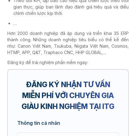
Theo dõi KPI, lập báo cáo hiệu quả chiến lược theo thời
gian thực, giúp ban lãnh đạo đánh giá hiệu quả và điều
chỉnh chiến lược kịp thời.
…
Hơn 2000 doanh nghiệp đã áp dụng và triển khai 3S ERP
thành công. Những doanh nghiệp tiêu biểu có thể kể đến
như: Canon Việt Nam, Tsukuba, Niigata Việt Nam, Cosmos,
HTMP, APP, Q&T, Traphaco CNC, HHP GLOBAL,…
Đăng ký để trải nghiệm phần mềm ngay:
ĐĂNG KÝ NHẬN TƯ VẤN
MIỄN PHÍ
VỚI CHUYÊN GIA
GIÀU KINH NGHIỆM TẠI ITG
Thông tin cá nhân