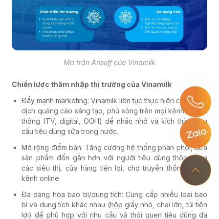
Ma trận Ansoff của Vinamilk
Chiến lược thâm nhập thị trường của Vinamilk
Đẩy mạnh marketing: Vinamilk liên tục thực hiện các chiến
dịch quảng cáo sáng tạo, phủ sóng trên mọi kênh truyền
thông (TV, digital, OOH) để nhắc nhở và kích thích nhu
cầu tiêu dùng sữa trong nước.
Mở rộng điểm bán: Tăng cường hệ thống phân phối, đưa
sản phẩm đến gần hơn với người tiêu dùng thông qua
các siêu thị, cửa hàng tiện lợi, chợ truyền thống và cả
kênh online.
Đa dạng hóa bao bì/dung tích: Cung cấp nhiều loại bao
bì và dung tích khác nhau (hộp giấy nhỏ, chai lớn, túi tiện
lợi) để phù hợp với nhu cầu và thói quen tiêu dùng đa