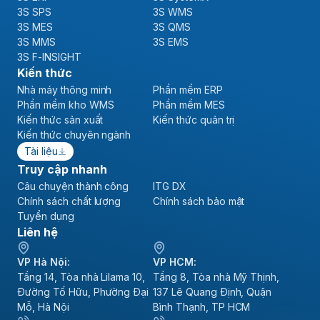
3S SPS
3S WMS
3S MES
3S QMS
3S MMS
3S EMS
3S F-INSIGHT
Kiến thức
Nhà máy thông minh
Phần mềm ERP
Phần mềm kho WMS
Phần mềm MES
Kiến thức sản xuất
Kiến thức quản trị
Kiến thức chuyên ngành
Tài liệu
Truy cập nhanh
Câu chuyện thành công
ITG DX
Chính sách chất lượng
Chính sách bảo mật
Tuyển dụng
Liên hệ
VP Hà Nội:
VP HCM:
Tầng 14, Tòa nhà Lilama 10,
Tầng 8, Tòa nhà Mỹ Thịnh,
Đường Tố Hữu, Phường Đại
137 Lê Quang Định, Quận
Mỗ, Hà Nội
Bình Thạnh, TP HCM