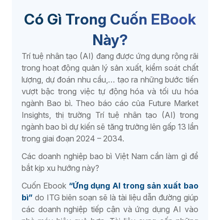
Có Gì Trong Cuốn EBook
Dược phẩm
Này?
Phân phối - Bán lẻ
Trí tuệ nhân tạo (AI) đang được ứng dụng rộng rãi
trong hoạt động quản lý sản xuất, kiểm soát chất
lượng, dự đoán nhu cầu,… tạo ra những bước tiến
F&B
vượt bậc trong việc tự động hóa và tối ưu hóa
ngành Bao bì. Theo báo cáo của Future Market
Vật liệu xây dựng
Insights, thị trường Trí tuệ nhân tạo (AI) trong
ngành bao bì ​​dự kiến sẽ tăng trưởng lên gấp 13 lần
Khác
trong giai đoạn 2024 – 2034.
Các doanh nghiệp bao bì Việt Nam cần làm gì để
bắt kịp xu hướng này?
Cuốn Ebook
“Ứng dụng AI trong sản xuất bao
bì”
do ITG biên soạn sẽ là tài liệu dẫn đường giúp
các doanh nghiệp tiếp cận và ứng dụng AI vào