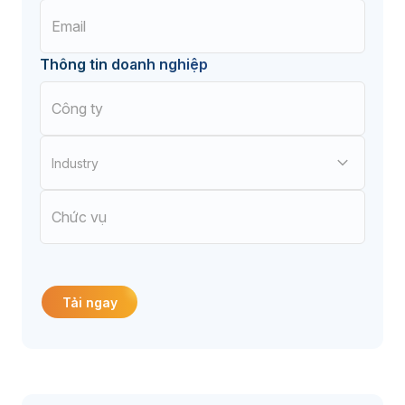
Thông tin doanh nghiệp
Industry
Điện tử
Cơ khí chế tạo
Tải ngay
Bao bì - In ấn
Đúc nhựa