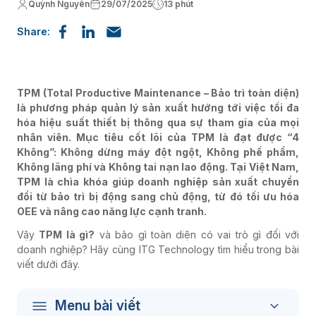
Quỳnh Nguyễn
29/07/2025
13 phút
Share:
TPM (Total Productive Maintenance – Bảo trì toàn diện)
là phương pháp quản lý sản xuất hướng tới việc tối đa
hóa hiệu suất thiết bị thông qua sự tham gia của mọi
nhân viên. Mục tiêu cốt lõi của TPM là đạt được “4
Không”: Không dừng máy đột ngột, Không phế phẩm,
Không lãng phí và Không tai nạn lao động. Tại Việt Nam,
TPM là chìa khóa giúp doanh nghiệp sản xuất chuyển
đổi từ bảo trì bị động sang chủ động, từ đó tối ưu hóa
OEE và nâng cao năng lực cạnh tranh.
Vậy
TPM là gì?
và bảo gì toàn diện có vai trò gì đối với
doanh nghiệp? Hãy cùng ITG Technology tìm hiểu trong bài
viết dưới đây.
Menu bài viết