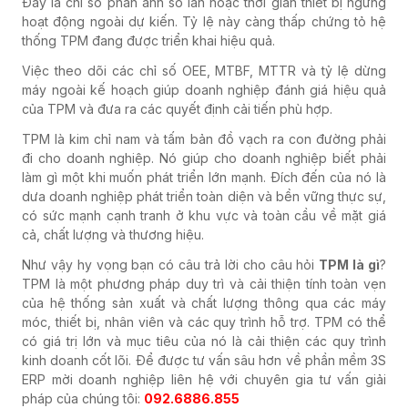
Đây là chỉ số phản ánh số lần hoặc thời gian thiết bị ngừng
hoạt động ngoài dự kiến. Tỷ lệ này càng thấp chứng tỏ hệ
thống TPM đang được triển khai hiệu quả.
Việc theo dõi các chỉ số OEE, MTBF, MTTR và tỷ lệ dừng
máy ngoài kế hoạch giúp doanh nghiệp đánh giá hiệu quả
của TPM và đưa ra các quyết định cải tiến phù hợp.
TPM là kim chỉ nam và tấm bản đồ vạch ra con đường phải
đi cho doanh nghiệp. Nó giúp cho doanh nghiệp biết phải
làm gì một khi muốn phát triển lớn mạnh. Đích đến của nó là
dưa doanh nghiệp phát triển toàn diện và bền vững thực sự,
có sức mạnh cạnh tranh ở khu vực và toàn cầu về mặt giá
cả, chất lượng và thương hiệu.
Như vậy hy vọng bạn có câu trả lời cho câu hỏi
TPM là gì
?
TPM là một phương pháp duy trì và cải thiện tính toàn vẹn
của hệ thống sản xuất và chất lượng thông qua các máy
móc, thiết bị, nhân viên và các quy trình hỗ trợ. TPM có thể
có giá trị lớn và mục tiêu của nó là cải thiện các quy trình
kinh doanh cốt lõi. Để được tư vấn sâu hơn về phần mềm 3S
ERP mời doanh nghiệp liên hệ với chuyên gia tư vấn giải
pháp của chúng tôi:
092.6886.855