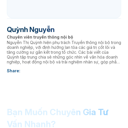
Quỳnh Nguyễn
Chuyên viên truyền thông nội bộ
Nguyễn Thị Quỳnh hiện phụ trách Truyền thông nội bộ trong
doanh nghiệp, với định hướng lan tỏa các giá trị cốt lõi và
tăng cường sự gắn kết trong tổ chức. Các bài viết của
Quỳnh tập trung chia sẻ những góc nhìn về văn hóa doanh
nghiệp, hoạt động nội bộ và trải nghiệm nhân sự, góp phần
xây dựng môi trường làm việc cởi mở, giàu năng lượng và
Share:
kết nối đội ngũ với định hướng chiến lược của Ban lãnh đạo.
Bạn Muốn Chuyên Gia Tư
Vấn Nhanh?