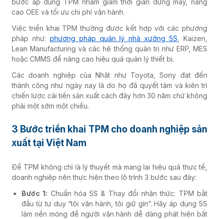
bước áp dụng TPM nhằm giảm thời gian dừng máy, nâng
cao OEE và tối ưu chi phí vận hành.
Việc triển khai TPM thường được kết hợp với các phương
pháp như:
phương pháp quản lý nhà xưởng 5S
, Kaizen,
Lean Manufacturing và các hệ thống quản trị như ERP, MES
hoặc CMMS để nâng cao hiệu quả quản lý thiết bị.
Các doanh nghiệp của Nhật như Toyota, Sony đạt đến
thành công như ngày nay là do họ đã quyết tâm và kiên trì
chiến lược cải tiến sản xuất cách đây hơn 30 năm chứ không
phải một sớm một chiều.
3 Bước triển khai TPM cho doanh nghiệp sản
xuất tại Việt Nam
Để TPM không chỉ là lý thuyết mà mang lại hiệu quả thực tế,
doanh nghiệp nên thực hiện theo lộ trình 3 bước sau đây:
Bước 1:
Chuẩn hóa 5S & Thay đổi nhận thức: TPM bắt
đầu từ tư duy “tôi vận hành, tôi giữ gìn”. Hãy áp dụng 5S
làm nền móng để người vận hành dễ dàng phát hiện bất