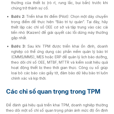
thường của thiết bị (rò rỉ, rung lắc, bụi bẩn) trước khi
chúng trở thành sự cố.
Bước 2:
Triển khai thí điểm (Pilot): Chọn một dây chuyền
trọng điểm để thực hiện “Bảo trì tự quản”. Tại đây, hãy
thiết lập các chỉ số OEE cơ sở và tập trung vào các cải
tiến nhỏ (Kaizen) để giải quyết các lỗi dừng máy thường
gặp nhất.
Bước 3:
Sau khi TPM được triển khai ổn định, doanh
nghiệp có thể ứng dụng các phần mềm quản lý bảo trì
(CMMS/MMS), MES hoặc ERP để quản lý lịch bảo dưỡng,
theo dõi chỉ số OEE, MTBF, MTTR và kiểm soát hiệu quả
hoạt động thiết bị theo thời gian thực. Công cụ số giúp
loại bỏ các báo cáo giấy tờ, đảm bảo dữ liệu bảo trì luôn
chính xác và kịp thời.
Các chỉ số quan trọng trong TPM
Để đánh giá hiệu quả triển khai TPM, doanh nghiệp thường
theo dõi một số chỉ số quan trọng phản ánh mức độ ổn định