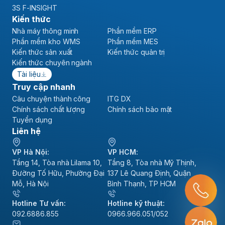
3S F-INSIGHT
Kiến thức
Nhà máy thông minh
Phần mềm ERP
Phần mềm kho WMS
Phần mềm MES
Kiến thức sản xuất
Kiến thức quản trị
Kiến thức chuyên ngành
Tài liệu
Truy cập nhanh
Câu chuyện thành công
ITG DX
Chính sách chất lượng
Chính sách bảo mật
Tuyển dụng
Liên hệ
VP Hà Nội:
VP HCM:
Tầng 14, Tòa nhà Lilama 10,
Tầng 8, Tòa nhà Mỹ Thịnh,
Đường Tố Hữu, Phường Đại
137 Lê Quang Định, Quận
Mỗ, Hà Nội
Bình Thạnh, TP HCM
Hotline Tư vấn:
Hotline kỹ thuật:
092.6886.855
0966.966.051/052