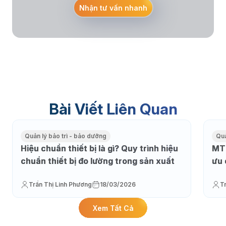
Nhận tư vấn nhanh
Bài Viết Liên Quan
Quản lý bảo trì - bảo dưỡng
Quả
Hiệu chuẩn thiết bị là gì? Quy trình hiệu
MTT
chuẩn thiết bị đo lường trong sản xuất
ưu 
Trần Thị Linh Phương
18/03/2026
T
Xem Tất Cả