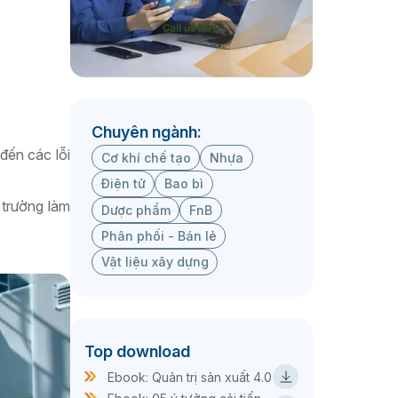
Chuyên ngành:
đến các lỗi
Cơ khí chế tạo
Nhựa
Điện tử
Bao bì
trường làm
Dược phẩm
FnB
Phân phối - Bán lẻ
Vật liệu xây dựng
Top download
Ebook: Quản trị sản xuất 4.0