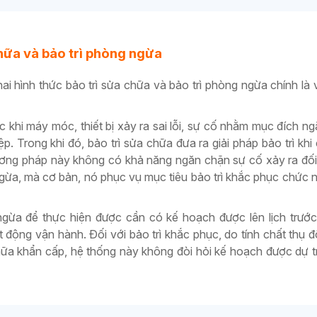
hữa và bảo trì phòng ngừa
hai hình thức bảo trì sửa chữa và bảo trì phòng ngừa chính là v
c khi máy móc, thiết bị xảy ra sai lỗi, sự cố nhằm mục đích n
ệp. Trong khi đó, bảo trì sửa chữa đưa ra giải pháp bảo trì khi
hương pháp này không có khả năng ngăn chặn sự cố xảy ra đối v
ừa, mà cơ bản, nó phục vụ mục tiêu bảo trì khắc phục chức nă
ngừa để thực hiện được cần có kế hoạch được lên lịch trướ
động vận hành. Đối với bảo trì khắc phục, do tính chất thụ 
ữa khẩn cấp, hệ thống này không đòi hỏi kế hoạch được dự tr