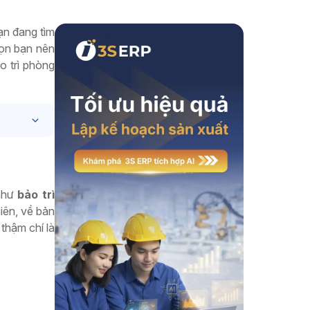
Xem thêm
ạn đang tìm
họn bạn nên
o trì phòng
 như
bảo trì
iên, về bản
thậm chí là