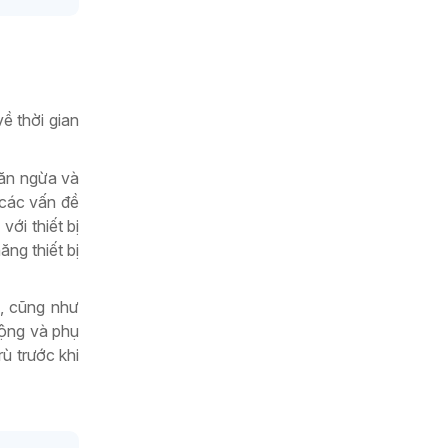
ề thời gian
găn ngừa và
 các vấn đề
ới thiết bị
ng thiết bị
c, cũng như
động và phụ
ù trước khi