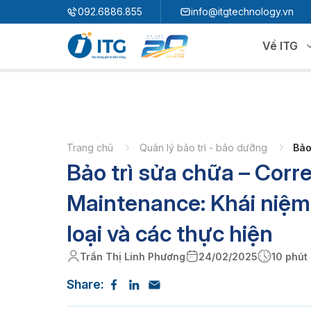
"
"
092.6886.855
info@itgtechnology.vn
Về ITG
Hệ sinh thái
N
3S ERP
Giải pháp quản trị hoạch định nguồn lực
Trang chủ
Quản lý bảo trì - bảo dưỡng
Bảo
Bảo trì sửa chữa – Corre
3S i​FACTORY
P
Giải pháp nhà máy thông minh
3S WMS
3S MES
Maintenance: Khái niệm
P
3S SPS
3S QMS
loại và các thực hiện
3S MMS
3S EMS
Trần Thị Linh Phương
24/02/2025
10 phút
P
3S F-INSIGHT
Share:
3S SystemX - Cloud Edition​