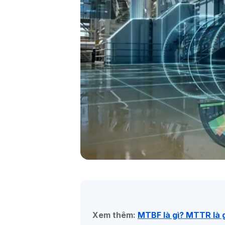
Xem thêm:
MTBF là gì? MTTR là g