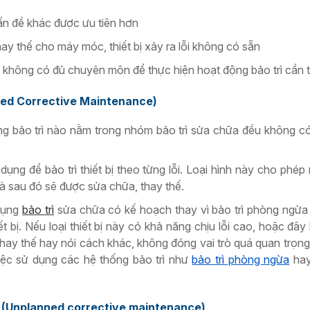
vấn đề khác được ưu tiên hơn
ay thế cho máy móc, thiết bị xảy ra lỗi không có sẵn
c không có đủ chuyên môn để thực hiện hoạt động bảo trì cần t
ned Corrective Maintenance)
ng bảo trì nào nằm trong nhóm bảo trì sửa chữa đều không c
ng để bảo trì thiết bị theo từng lỗi. Loại hình này cho phép m
à sau đó sẽ được sửa chữa, thay thế.
 dụng
bảo trì
sửa chữa có kế hoạch thay vì bảo trì phòng ngừa 
t bị. Nếu loại thiết bị này có khả năng chịu lỗi cao, hoặc đây
ó thay thế hay nói cách khác, không đóng vai trò quá quan trọng
iệc sử dụng các hệ thống bảo trì như
bảo trì phòng ngừa
ha
h (Unplanned corrective maintenance)