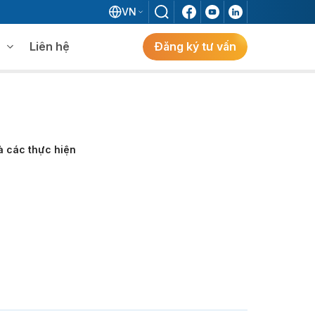
VN
Liên hệ
Đăng ký tư vấn
mềm WMS
Khám phá giải pháp
 MES không khi đã có ERP?
à các thực hiện
ẻ
ng
Khám Phá Giải Pháp
Giải Pháp ERP Chuẩn Nhật Cho Doanh
Nghiệp FDI Kiến Tạo Nhà Máy Thông
Minh, Tối Ưu Vận Hành, Bứt Phá Hiệu Suất
Tại Việt Nam.