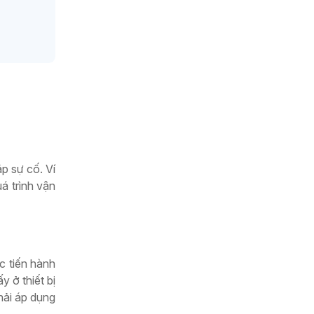
p sự cố. Ví
á trình vận
c tiến hành
y ở thiết bị
hải áp dụng