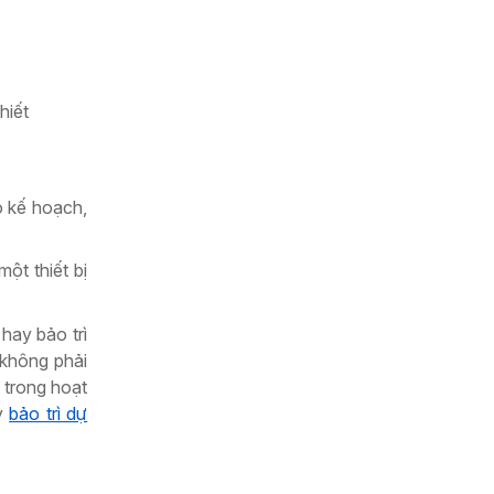
hiết
ó kế hoạch,
ột thiết bị
hay bảo trì
 không phải
 trong hoạt
y
bảo trì dự