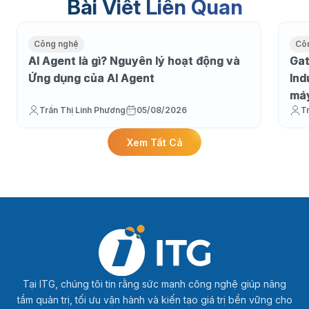
Bài Viết Liên Quan
Công nghệ
Cô
AI Agent là gì? Nguyên lý hoạt động và
Gat
Ứng dụng của AI Agent
Ind
máy
Trần Thị Linh Phương
05/08/2026
T
Xem Tất Cả
Tại ITG, chúng tôi tin rằng sức mạnh công nghệ giúp nâng
tầm quản trị, tối ưu vận hành và kiến tạo giá trị bền vững cho