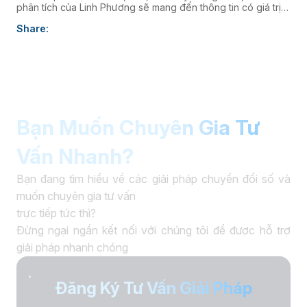
phân tích của Linh Phương sẽ mang đến thông tin có giá trị
thực tiễn, giúp doanh nghiệp nâng cao năng lực quản trị và
Share:
thúc đẩy chuyển đổi số. âaaa
Bạn Muốn Chuyên Gia Tư
Vấn Nhanh?
Bạn đang tìm hiểu về các giải pháp chuyển đổi số và
muốn chuyên gia tư vấn
trực tiếp tức thì?
Đừng ngại ngần kết nối với chúng tôi để được hỗ trợ
giải pháp nhanh chóng
Đăng Ký Tư Vấn Giải Pháp