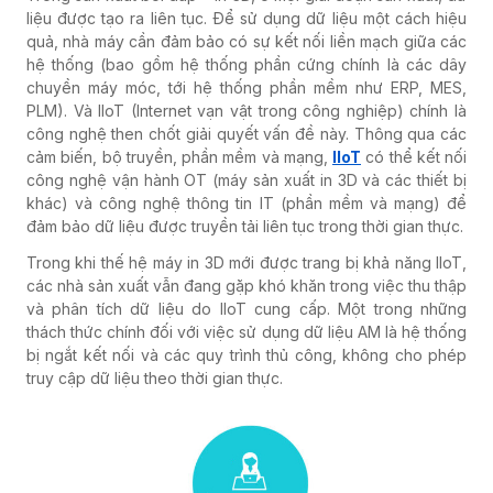
liệu được tạo ra liên tục. Để sử dụng dữ liệu một cách hiệu
quả, nhà máy cần đảm bảo có sự kết nối liền mạch giữa các
hệ thống (bao gồm hệ thống phần cứng chính là các dây
chuyền máy móc, tới hệ thống phần mềm như ERP, MES,
PLM). Và IIoT (Internet vạn vật trong công nghiệp) chính là
công nghệ then chốt giải quyết vấn đề này. Thông qua các
cảm biến, bộ truyền, phần mềm và mạng,
IIoT
có thể kết nối
công nghệ vận hành OT (máy sản xuất in 3D và các thiết bị
khác) và công nghệ thông tin IT (phần mềm và mạng) để
đảm bảo dữ liệu được truyền tải liên tục trong thời gian thực.
Trong khi thế hệ máy in 3D mới được trang bị khả năng IIoT,
các nhà sản xuất vẫn đang gặp khó khăn trong việc thu thập
và phân tích dữ liệu do IIoT cung cấp. Một trong những
thách thức chính đối với việc sử dụng dữ liệu AM là hệ thống
bị ngắt kết nối và các quy trình thủ công, không cho phép
truy cập dữ liệu theo thời gian thực.