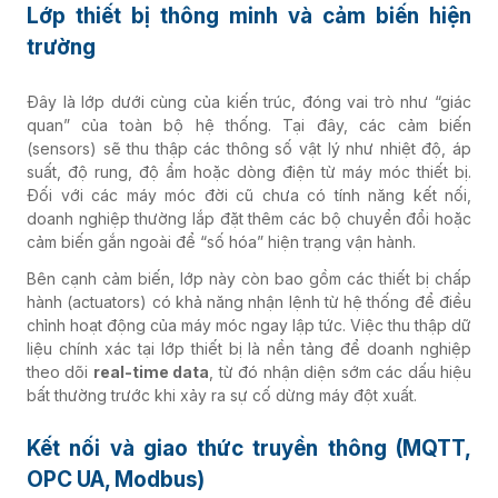
Lớp thiết bị thông minh và cảm biến hiện
trường
Đây là lớp dưới cùng của kiến trúc, đóng vai trò như “giác
quan” của toàn bộ hệ thống. Tại đây, các cảm biến
(sensors) sẽ thu thập các thông số vật lý như nhiệt độ, áp
suất, độ rung, độ ẩm hoặc dòng điện từ máy móc thiết bị.
Đối với các máy móc đời cũ chưa có tính năng kết nối,
doanh nghiệp thường lắp đặt thêm các bộ chuyển đổi hoặc
cảm biến gắn ngoài để “số hóa” hiện trạng vận hành.
Bên cạnh cảm biến, lớp này còn bao gồm các thiết bị chấp
hành (actuators) có khả năng nhận lệnh từ hệ thống để điều
chỉnh hoạt động của máy móc ngay lập tức. Việc thu thập dữ
liệu chính xác tại lớp thiết bị là nền tảng để doanh nghiệp
theo dõi
real-time data
, từ đó nhận diện sớm các dấu hiệu
bất thường trước khi xảy ra sự cố dừng máy đột xuất.
Kết nối và giao thức truyền thông (MQTT,
OPC UA, Modbus)