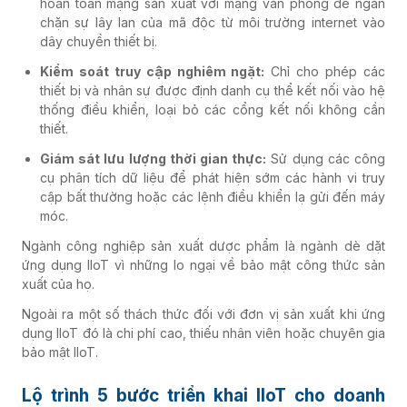
hoàn toàn mạng sản xuất với mạng văn phòng để ngăn
chặn sự lây lan của mã độc từ môi trường internet vào
dây chuyền thiết bị.
Kiểm soát truy cập nghiêm ngặt:
Chỉ cho phép các
thiết bị và nhân sự được định danh cụ thể kết nối vào hệ
thống điều khiển, loại bỏ các cổng kết nối không cần
thiết.
Giám sát lưu lượng thời gian thực:
Sử dụng các công
cụ phân tích dữ liệu để phát hiện sớm các hành vi truy
cập bất thường hoặc các lệnh điều khiển lạ gửi đến máy
móc.
Ngành công nghiệp sản xuất dược phẩm là ngành dè dặt
ứng dụng IIoT vì những lo ngại về bảo mật công thức sản
xuất của họ.
Ngoài ra một số thách thức đối với đơn vị sản xuất khi ứng
dụng IIoT đó là chi phí cao, thiếu nhân viên hoặc chuyên gia
bảo mật IIoT.
Lộ trình 5 bước triển khai IIoT cho doanh