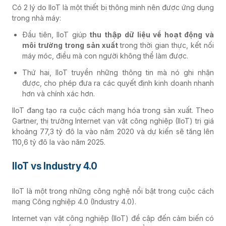
Có 2 lý do IIoT là một thiết bị thông minh nên được ứng dụng
trong nhà máy:
Đầu tiên, IIoT giúp
thu thập
dữ liệu về hoạt động và
môi trường trong sản xuất
trong thời gian thực, kết nối
máy móc, điều mà con người không thể làm được.
Thứ hai, IIoT truyền những thông tin mà nó ghi nhận
được, cho phép đưa ra các quyết định kinh doanh nhanh
hơn và chính xác hơn.
IIoT đang tạo ra cuộc cách mạng hóa trong sản xuất. Theo
Gartner, thị trường Internet vạn vật công nghiệp (IIoT) trị giá
khoảng 77,3 tỷ đô la vào năm 2020 và dự kiến ​​sẽ tăng lên
110,6 tỷ đô la vào năm 2025.
IIoT vs Industry 4.0
IIoT là một trong những công nghệ nổi bật trong cuộc cách
mạng Công nghiệp 4.0 (Industry 4.0).
Internet vạn vật công nghiệp (IIoT) đề cập đến cảm biến có