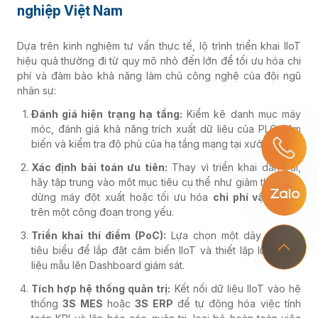
nghiệp Việt Nam
Dựa trên kinh nghiệm tư vấn thực tế, lộ trình triển khai IIoT
hiệu quả thường đi từ quy mô nhỏ đến lớn để tối ưu hóa chi
phí và đảm bảo khả năng làm chủ công nghệ của đội ngũ
nhân sự:
Đánh giá hiện trạng hạ tầng:
Kiểm kê danh mục máy
móc, đánh giá khả năng trích xuất dữ liệu của PLC/Cảm
biến và kiểm tra độ phủ của hạ tầng mạng tại xưởng.
Xác định bài toán ưu tiên:
Thay vì triển khai dàn trải,
hãy tập trung vào một mục tiêu cụ thể như giảm thời gian
dừng máy đột xuất hoặc tối ưu hóa
chi phí vận hành
trên một công đoạn trọng yếu.
Triển khai thí điểm (PoC):
Lựa chọn một dây chuyền
tiêu biểu để lắp đặt cảm biến IIoT và thiết lập luồng dữ
liệu mẫu lên Dashboard giám sát.
Tích hợp hệ thống quản trị:
Kết nối dữ liệu IIoT vào hệ
thống
3S MES
hoặc
3S ERP
để tự động hóa việc tính