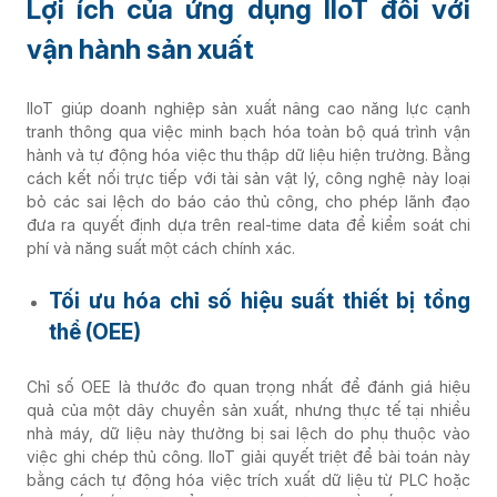
Lợi ích của ứng dụng IIoT đối với
vận hành sản xuất
IIoT giúp doanh nghiệp sản xuất nâng cao năng lực cạnh
tranh thông qua việc minh bạch hóa toàn bộ quá trình vận
hành và tự động hóa việc thu thập dữ liệu hiện trường. Bằng
cách kết nối trực tiếp với tài sản vật lý, công nghệ này loại
bỏ các sai lệch do báo cáo thủ công, cho phép lãnh đạo
đưa ra quyết định dựa trên real-time data để kiểm soát chi
phí và năng suất một cách chính xác.
Tối ưu hóa chỉ số hiệu suất thiết bị tổng
thể (OEE)
Chỉ số OEE là thước đo quan trọng nhất để đánh giá hiệu
quả của một dây chuyền sản xuất, nhưng thực tế tại nhiều
nhà máy, dữ liệu này thường bị sai lệch do phụ thuộc vào
việc ghi chép thủ công. IIoT giải quyết triệt để bài toán này
bằng cách tự động hóa việc trích xuất dữ liệu từ PLC hoặc