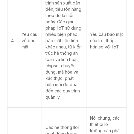
trình sản xuất dẫn
đến, tiêu tốn hàng
triệu đô la mỗi
ngày. Các giải
pháp IIoT sử dụng
Yêu cầu
nhiều biện pháp
Yêu cầu bảo mật
4
về bảo
bảo mật tiên tiến
của IoT thấp
mật
khác nhau, từ kiến
hơn so với IIoT
​​trúc hệ thống an
toàn và linh hoạt,
chipset chuyên
dụng, mã hóa và
xác thực, phát
hiện mối đe dọa
đến các quy trình
quản lý.
Nói chung, các
thiết bị IoT
Các hệ thống IIoT
không cần phải
hoạt động trong