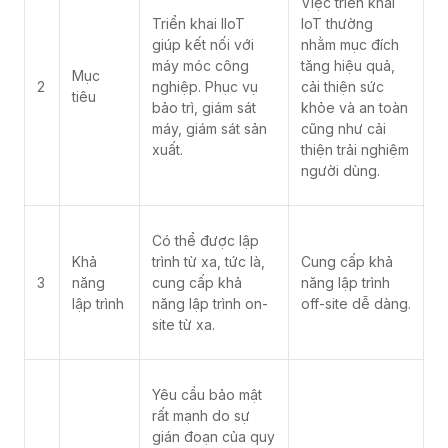
Việc triển khai
Triển khai IIoT
IoT thường
giúp kết nối với
nhằm mục đích
máy móc công
tăng hiệu quả,
Mục
2
nghiệp. Phục vụ
cải thiện sức
tiêu
bảo trì, giám sát
khỏe và an toàn
máy, giám sát sản
cũng như cải
xuất.
thiện trải nghiệm
người dùng.
Có thể được lập
Khả
trình từ xa, tức là,
Cung cấp khả
3
năng
cung cấp khả
năng lập trình
lập trình
năng lập trình on-
off-site dễ dàng.
site từ xa.
Yêu cầu bảo mật
rất mạnh do sự
gián đoạn của quy