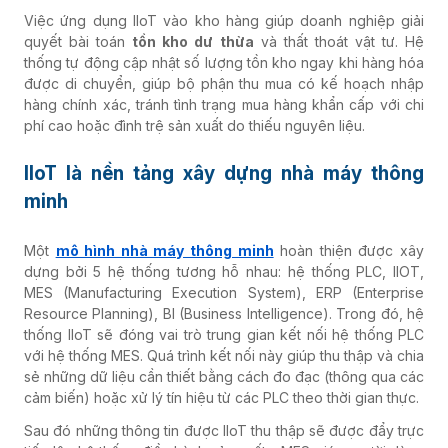
Việc ứng dụng IIoT vào kho hàng giúp doanh nghiệp giải
quyết bài toán
tồn kho dư thừa
và thất thoát vật tư. Hệ
thống tự động cập nhật số lượng tồn kho ngay khi hàng hóa
được di chuyển, giúp bộ phận thu mua có kế hoạch nhập
hàng chính xác, tránh tình trạng mua hàng khẩn cấp với chi
phí cao hoặc đình trệ sản xuất do thiếu nguyên liệu.
IIoT là nền tảng xây dựng nhà máy thông
minh
Một
mô hình nhà máy thông minh
hoàn thiện được xây
dựng bởi 5 hệ thống tương hỗ nhau: hệ thống PLC, IIOT,
MES (Manufacturing Execution System), ERP (Enterprise
Resource Planning), BI (Business Intelligence). Trong đó, hệ
thống IIoT sẽ đóng vai trò trung gian kết nối hệ thống PLC
với hệ thống MES. Quá trình kết nối này giúp thu thập và chia
sẻ những dữ liệu cần thiết bằng cách đo đạc (thông qua các
cảm biến) hoặc xử lý tín hiệu từ các PLC theo thời gian thực.
Sau đó những thông tin được IIoT thu thập sẽ được đẩy trực