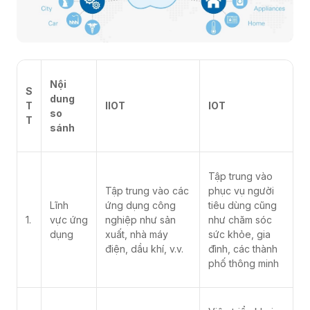
Nội
S
dung
T
IIOT
IOT
so
T
sánh
Tập trung vào
Tập trung vào các
phục vụ người
Lĩnh
ứng dụng công
tiêu dùng cũng
1.
vực ứng
nghiệp như sản
như chăm sóc
dụng
xuất, nhà máy
sức khỏe, gia
điện, dầu khí, v.v.
đình, các thành
phố thông minh