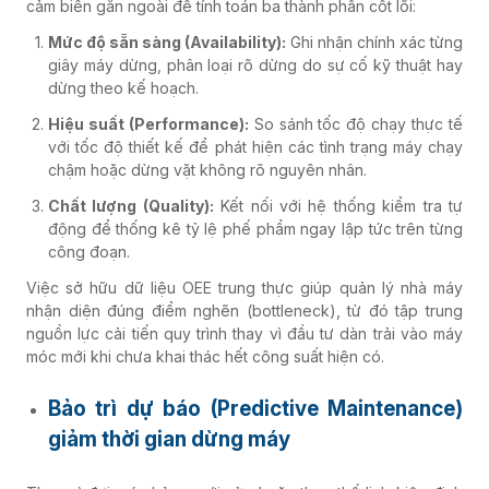
cảm biến gắn ngoài để tính toán ba thành phần cốt lõi:
Mức độ sẵn sàng (Availability):
Ghi nhận chính xác từng
giây máy dừng, phân loại rõ dừng do sự cố kỹ thuật hay
dừng theo kế hoạch.
Hiệu suất (Performance):
So sánh tốc độ chạy thực tế
với tốc độ thiết kế để phát hiện các tình trạng máy chạy
chậm hoặc dừng vặt không rõ nguyên nhân.
Chất lượng (Quality):
Kết nối với hệ thống kiểm tra tự
động để thống kê tỷ lệ phế phẩm ngay lập tức trên từng
công đoạn.
Việc sở hữu dữ liệu OEE trung thực giúp quản lý nhà máy
nhận diện đúng điểm nghẽn (bottleneck), từ đó tập trung
nguồn lực cải tiến quy trình thay vì đầu tư dàn trải vào máy
móc mới khi chưa khai thác hết công suất hiện có.
Bảo trì dự báo (Predictive Maintenance)
giảm thời gian dừng máy