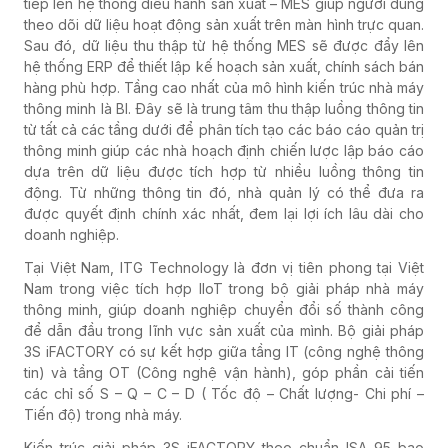
tiếp lên hệ thống điều hành sản xuất – MES giúp người dùng
theo dõi dữ liệu hoạt động sản xuất trên màn hình trực quan.
Sau đó, dữ liệu thu thập từ hệ thống MES sẽ được đẩy lên
hệ thống ERP để thiết lập kế hoạch sản xuất, chính sách bán
hàng phù hợp. Tầng cao nhất của mô hình kiến trúc nhà máy
thông minh là BI. Đây sẽ là trung tâm thu thập luồng thông tin
từ tất cả các tầng dưới để phân tích tạo các báo cáo quản trị
thông minh giúp các nhà hoạch định chiến lược lập báo cáo
dựa trên dữ liệu được tích hợp từ nhiều luồng thông tin
động. Từ những thông tin đó, nhà quản lý có thể đưa ra
được quyết định chính xác nhất, đem lại lợi ích lâu dài cho
doanh nghiệp.
Tại Việt Nam, ITG Technology là đơn vị tiên phong tại Việt
Nam trong việc tích hợp IIoT trong bộ giải pháp nhà máy
thông minh, giúp doanh nghiệp chuyển đổi số thành công
để dẫn đầu trong lĩnh vực sản xuất của mình. Bộ giải pháp
3S iFACTORY có sự kết hợp giữa tầng IT (công nghệ thông
tin) và tầng OT (Công nghệ vận hành), góp phần cải tiến
các chỉ số S – Q – C – D ( Tốc độ – Chất lượng- Chi phí –
Tiến độ) trong nhà máy.
Kiến trúc giải pháp 3S iFACTORY theo chuẩn ISA 95 bao