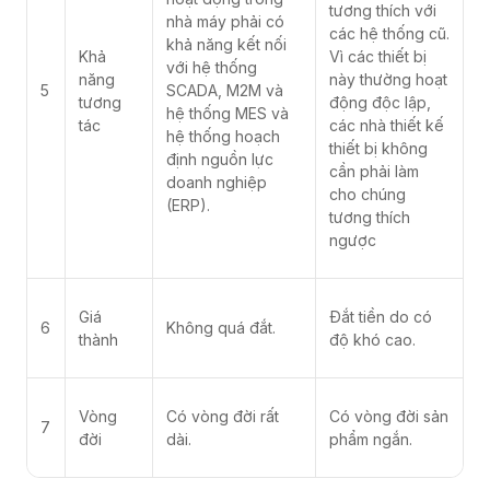
tương thích với
nhà máy phải có
các hệ thống cũ.
khả năng kết nối
Khả
Vì các thiết bị
với hệ thống
năng
này thường hoạt
5
SCADA, M2M và
tương
động độc lập,
hệ thống MES và
tác
các nhà thiết kế
hệ thống hoạch
thiết bị không
định nguồn lực
cần phải làm
doanh nghiệp
cho chúng
(ERP).
tương thích
ngược
Giá
Đắt tiền do có
6
Không quá đắt.
thành
độ khó cao.
Vòng
Có vòng đời rất
Có vòng đời sản
7
đời
dài.
phẩm ngắn.