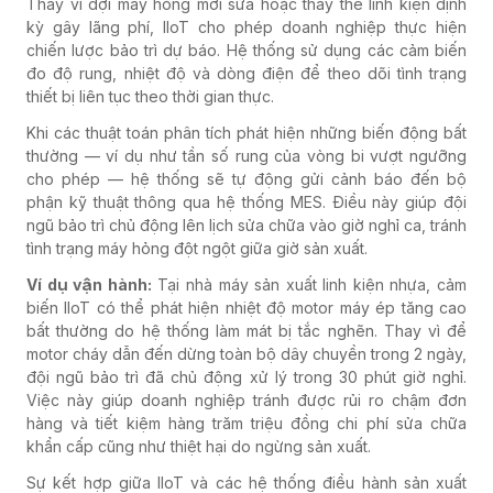
Thay vì đợi máy hỏng mới sửa hoặc thay thế linh kiện định
kỳ gây lãng phí, IIoT cho phép doanh nghiệp thực hiện
chiến lược bảo trì dự báo. Hệ thống sử dụng các cảm biến
đo độ rung, nhiệt độ và dòng điện để theo dõi tình trạng
thiết bị liên tục theo thời gian thực.
Khi các thuật toán phân tích phát hiện những biến động bất
thường — ví dụ như tần số rung của vòng bi vượt ngưỡng
cho phép — hệ thống sẽ tự động gửi cảnh báo đến bộ
phận kỹ thuật thông qua hệ thống MES. Điều này giúp đội
ngũ bảo trì chủ động lên lịch sửa chữa vào giờ nghỉ ca, tránh
tình trạng máy hỏng đột ngột giữa giờ sản xuất.
Ví dụ vận hành:
Tại nhà máy sản xuất linh kiện nhựa, cảm
biến IIoT có thể phát hiện nhiệt độ motor máy ép tăng cao
bất thường do hệ thống làm mát bị tắc nghẽn. Thay vì để
motor cháy dẫn đến dừng toàn bộ dây chuyền trong 2 ngày,
đội ngũ bảo trì đã chủ động xử lý trong 30 phút giờ nghỉ.
Việc này giúp doanh nghiệp tránh được rủi ro chậm đơn
hàng và tiết kiệm hàng trăm triệu đồng chi phí sửa chữa
khẩn cấp cũng như thiệt hại do ngừng sản xuất.
Sự kết hợp giữa IIoT và các hệ thống điều hành sản xuất