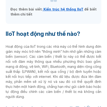
Đọc thêm bài viết:
Kiến trúc hệ thống IIoT
để biết
thêm chi tiết
IIoT hoạt động như thế nào?
Hoạt động của IIoT trong các nhà máy có thể hình dung đơn
giản: máy móc trở nên “thông minh” hơn nhờ gắn những cảm
biến (sensor). Các cảm biến / thiết bị này có thể được kết
nối với đám mây thông qua nhiều phương thức bao gồm:
mạng di động, vệ tinh, WiFi, Bluetooth, mạng diện rộng công
suất thấp (LPWAN), kết nối qua cổng / bộ định tuyến hoặc
kết nối trực tiếp với internet. Khi dữ liệu được đưa lên đám
mây, phần mềm sẽ xử lý nó và sau đó có thể quyết định
thực hiện một hành động, chẳng hạn như gửi cảnh báo hoặc
tự động điều chỉnh các cảm biến / thiết bị mà không cần
người dùng.