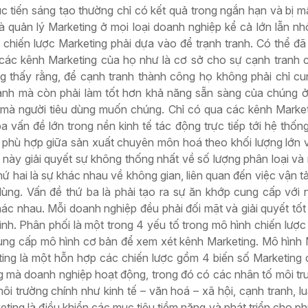
 tiến sáng tạo thường chỉ có kết quả trong ngắn hạn và bị m
nhà quản lý Marketing ở mọi loại doanh nghiệp kể cả lớn lẫn n
c chiến lược Marketing phải dựa vào để trạnh tranh. Có thể đã
 các kênh Marketing của họ như là cơ sở cho sự cạnh tranh 
ng thấy rằng, để cạnh tranh thành công họ không phải chỉ c
ranh mà còn phải làm tốt hơn khả năng sẵn sàng của chúng 
 mà người tiêu dùng muốn chúng. Chỉ có qua các kênh Marke
 vấn đề lớn trong nền kinh tế tác động trực tiếp tới hệ thốn
m phù hợp giữa sản xuất chuyên môn hoá theo khối lượng lớn 
p này giải quyết sự không thống nhất về số lượng phân loại và
thứ hai là sự khác nhau về không gian, liên quan đến việc vận t
 dùng. Vấn đề thứ ba là phải tạo ra sự ăn khớp cung cấp với 
ác nhau. Mỗi doanh nghiệp đều phải đối mặt và giải quyết tố
nh. Phân phối là một trong 4 yếu tố trong mô hình chiến lược
cung cấp mô hình cơ bản để xem xét kênh Marketing. Mô hình 
ting là một hỗn hợp các chiến lược gồm 4 biến số Marketing 
ng mà doanh nghiệp hoạt động, trong đó có các nhân tố môi t
i trường chính như kinh tế – văn hoá – xã hội, cạnh tranh, lu
eting là điều khiển các mục tiêu tiềm năng và phát triển cho ph