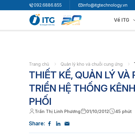
"
"
092.6886.855
info@itgtechnology.vn
Về ITG
Hệ sinh thái
N
3S ERP
Giải pháp quản trị hoạch định nguồn lực
Trang chủ
Quản lý kho và chuỗi cung ứng
THIẾT KẾ, QUẢN LÝ VÀ
3S i​FACTORY
P
Giải pháp nhà máy thông minh
3S WMS
3S MES
TRIỂN HỆ THỐNG KÊN
P
3S SPS
3S QMS
PHỐI
3S MMS
3S EMS
Trần Thị Linh Phương
01/10/2012
45 phút
P
3S F-INSIGHT
Share:
3S SystemX - Cloud Edition​