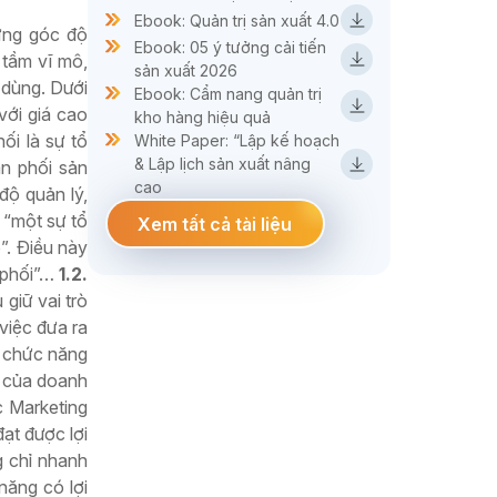
Ebook: Quản trị sản xuất 4.0
ững góc độ
Ebook: 05 ý tưởng cải tiến
 tầm vĩ mô,
sản xuất 2026
 dùng. Dưới
Ebook: Cẩm nang quản trị
với giá cao
kho hàng hiệu quả
ối là sự tổ
White Paper: “Lập kế hoạch
& Lập lịch sản xuất nâng
n phối sản
cao
độ quản lý,
 “một sự tổ
Xem tất cả tài liệu
”. Điều này
 phối”…
1.2.
 giữ vai trò
việc đưa ra
à chức năng
m của doanh
c Marketing
ạt được lợi
g chỉ nhanh
năng có lợi