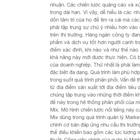
nhuận. Các chiến lược quảng cáo và xúc
trong dài hạn. Vì vậy, dễ hiểu là các 
dồn tâm trí của họ để tìm ra cái mà cá
phải tập trung sự chú ý nhiều hơn vào
trên thị trường. Hàng ngàn công ty đa
phẩm và dịch vụ tốt hơn người cạnh t
điểm xác định, khi nào và như thế nào
khả năng này mới được thực hiện. Có ba
của doanh nghiệp. Thứ nhất là phải là
đặc biệt đa dạng. Quá trình làm phù hợ
trong suốt quá trình phân phối. Vấn đề 
từ địa điểm sản xuất tới địa điểm tiêu
chúng tập trung vào những thời điểm kh
đề này trong hệ thống phân phối của mì
Mix. Mô hình chiến lược nổi tiếng này 
Mix dùng trong quá trình quản lý Marke
chỉnh cơ bản đáp ứng nhu cầu thị trườ
thể điều khiển bao gồm các lực lượng mô
thuật. Công việc chính của quản lý Mark