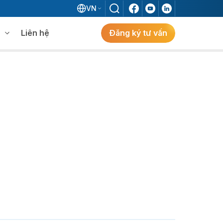
VN
Liên hệ
Đăng ký tư vấn
mềm WMS
Khám phá giải pháp
 MES không khi đã có ERP?
ẻ
ng
Khám Phá Giải Pháp
Giải Pháp ERP Chuẩn Nhật Cho Doanh
Nghiệp FDI Kiến Tạo Nhà Máy Thông
Minh, Tối Ưu Vận Hành, Bứt Phá Hiệu Suất
Tại Việt Nam.