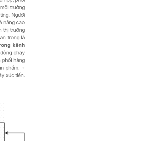
 môi trường
ting. Người
và nâng cao
 thị trường
an trọng là
rong kênh
g dòng chảy
n phối hàng
ản phẩm. +
y xúc tiến.