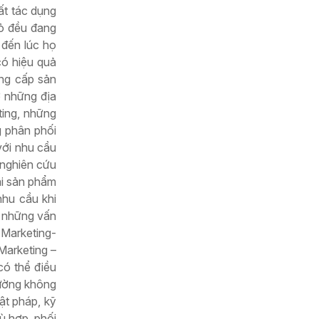
ất tác dụng
hỏ đều đang
 đến lúc họ
có hiệu quả
ung cấp sản
ở những địa
ting, những
g phân phối
với nhu cầu
 nghiên cứu
ải sản phẩm
nhu cầu khi
t những vấn
 Marketing-
Marketing –
có thể điều
rường không
ật pháp, kỹ
ù hợp, phối