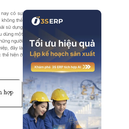
Xem thêm
n nay có sự
t không thể
hải sử dụng
êu dùng một
những người
iệp, đây là
 thể hiện ở