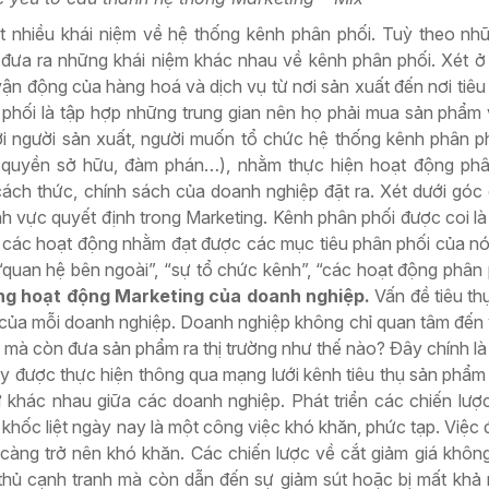
t nhiều khái niệm về hệ thống kênh phân phối. Tuỳ theo nh
 đưa ra những khái niệm khác nhau về kênh phân phối. Xét ở
ận động của hàng hoá và dịch vụ từ nơi sản xuất đến nơi tiêu
 phối là tập hợp những trung gian nên họ phải mua sản phẩm 
ới người sản xuất, người muốn tổ chức hệ thống kênh phân ph
 quyền sở hữu, đàm phán…), nhằm thực hiện hoạt động phâ
ách thức, chính sách của doanh nghiệp đặt ra. Xét dưới góc 
h vực quyết định trong Marketing. Kênh phân phối được coi là
ý các hoạt động nhằm đạt được các mục tiêu phân phối của nó
“quan hệ bên ngoài”, “sự tổ chức kênh”, “các hoạt động phân
ong hoạt động Marketing của doanh nghiệp.
Vấn đề tiêu thụ
 của mỗi doanh nghiệp. Doanh nghiệp không chỉ quan tâm đến 
êu mà còn đưa sản phẩm ra thị trường như thế nào? Đây chính l
y được thực hiện thông qua mạng lưới kênh tiêu thụ sản phẩ
 khác nhau giữa các doanh nghiệp. Phát triển các chiến lượ
khốc liệt ngày nay là một công việc khó khăn, phức tạp. Việc đ
 càng trở nên khó khăn. Các chiến lược về cắt giảm giá khôn
thủ cạnh tranh mà còn dẫn đến sự giảm sút hoặc bị mất khả 