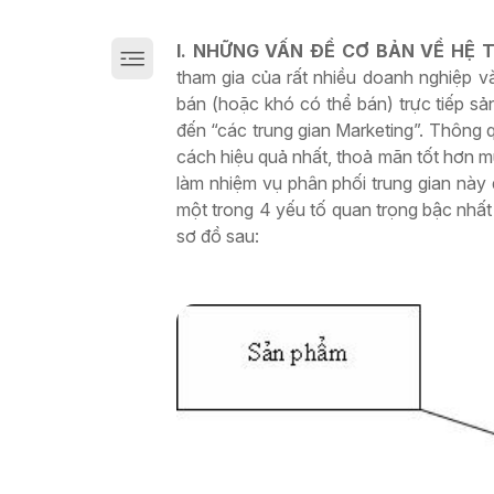
Giải pháp chuyển đổi số sản xuất trên Cloud
I. NHỮNG VẤN ĐỀ CƠ BẢN VỀ HỆ
tham gia của rất nhiều doanh nghiệp v
bán (hoặc khó có thể bán) trực tiếp s
đến “các trung gian Marketing”. Thông 
cách hiệu quả nhất, thoả mãn tốt hơn 
làm nhiệm vụ phân phối trung gian này
một trong 4 yếu tố quan trọng bậc nhất
sơ đồ sau: