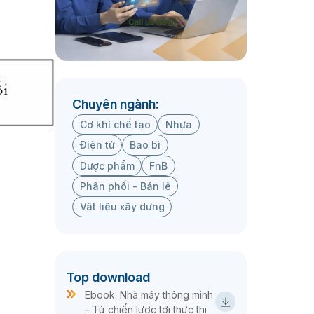
Chuyên ngành:
Cơ khí chế tạo
Nhựa
Điện tử
Bao bì
Dược phẩm
FnB
Phân phối - Bán lẻ
Vật liệu xây dựng
Top download
Ebook: Nhà máy thông minh
– Từ chiến lược tới thực thi