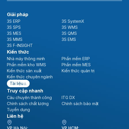
Giải pháp
3S ERP
3S SystemX
3S SPS
3S WMS
3S MES
3S QMS
3S MMS
3S EMS
3S F-INSIGHT
Kiến thức
Nhà máy thông minh
Phần mềm ERP
Phần mềm kho WMS
Phần mềm MES
Kiến thức sản xuất
Kiến thức quản trị
Kiến thức chuyên ngành
Tài liệu
Truy cập nhanh
Câu chuyện thành công
ITG DX
Chính sách chất lượng
Chính sách bảo mật
Tuyển dụng
Liên hệ
VP Hà Nội:
VP HCM: