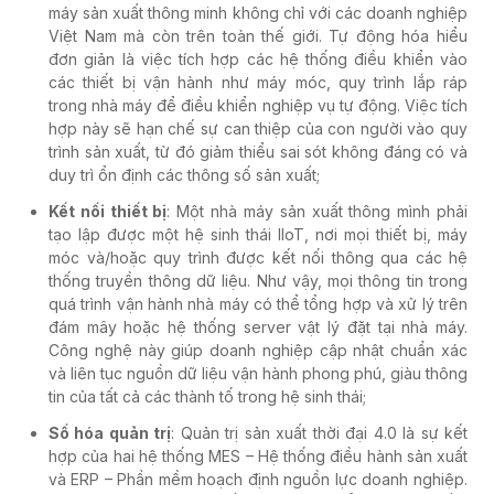
máy sản xuất thông minh
không chỉ với các doanh nghiệp
Việt Nam mà còn trên toàn thế giới. Tự động hóa hiểu
đơn giản là việc tích hợp các hệ thống điều khiển vào
các thiết bị vận hành như máy móc, quy trình lắp ráp
trong nhà máy để điều khiển nghiệp vụ tự động. Việc tích
hợp này sẽ hạn chế sự can thiệp của con người vào quy
trình sản xuất, từ đó giảm thiểu sai sót không đáng có và
duy trì ổn định các thông số sản xuất
;
Kết nối thiết bị
: Một nhà máy sản xuất thông mình
phải
tạo lập được một hệ sinh thái IIoT, nơi mọi thiết bị, máy
móc và/hoặc quy trình được kết nối thông qua các hệ
thống truyền thông dữ liệu. Như vậy, mọi thông tin trong
quá trình vận hành nhà máy có thể tổng hợp và xử lý trên
đám mây hoặc hệ thống server vật lý đặt tại nhà máy.
Công nghệ này giúp doanh nghiệp cập nhật chuẩn xác
và liên tục nguồn dữ liệu vận hành phong phú, giàu thông
tin của tất cả các thành tố trong hệ sinh thái
;
Số hóa quản trị
: Quản trị sản xuất thời đại 4.0 là sự kết
hợp của hai hệ thống MES – Hệ thống điều hành sản xuất
và ERP –
Phần mềm hoạch định nguồn lực doanh nghiệp
.