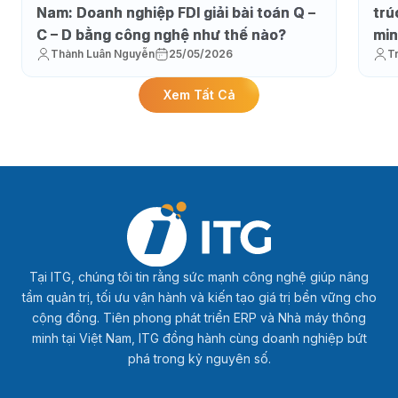
Nam: Doanh nghiệp FDI giải bài toán Q –
trú
C – D bằng công nghệ như thế nào?
min
Thành Luân Nguyễn
25/05/2026
T
Xem Tất Cả
Tại ITG, chúng tôi tin rằng sức mạnh công nghệ giúp nâng
tầm quản trị, tối ưu vận hành và kiến tạo giá trị bền vững cho
cộng đồng. Tiên phong phát triển ERP và Nhà máy thông
minh tại Việt Nam, ITG đồng hành cùng doanh nghiệp bứt
phá trong kỷ nguyên số.