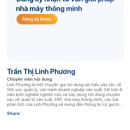
nhà máy thông minh
Đăng ký Demo
Trần Thị Linh Phương
Chuyên viên nội dung
Linh Phương là một chuyên gia nội dung am hiểu sâu sắc về
lĩnh vực quản lý, vận hành doanh nghiệp sản xuất. Với hơn 8
năm kinh nghiệm nghiên cứu và xây dựng nội dung chuyên
sâu về quản trị sản xuất, ERP, nhà máy thông minh, các bài
phân tích của Linh Phương sẽ mang đến thông tin có giá trị
thực tiễn, giúp doanh nghiệp nâng cao năng lực quản trị và
Share:
thúc đẩy chuyển đổi số. âaaa