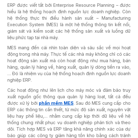
ERP được viết tắt bởi Enterprise Resource Planning – được
hiểu là
hệ thống hoạch định nguồn lực doanh nghiệp
. Còn
hệ thống thực thi điều hành sản xuất – Manufacturing
Execution System (MES)
là một hệ thống thông tin kết nối,
giám sát và kiểm soát các hệ thống sản xuất và luồng dữ
liệu phức tạp tại nhà máy.
MES mang đến cái nhìn toàn diện và sâu sắc về mọi hoạt
động trong nhà máy. Thực tế các nhà máy không chỉ có các
hoạt động sản xuất mà còn hoạt động như mua hàng, bán
hàng, quản lý hàng về, hàng xuất, quản lý dòng tiền ra vào,
… Đó là nhiệm vụ của
hệ thống hoạch định nguồn lực doanh
nghiệp ERP
.
Các hoạt động như lên lịch cho máy móc và đảm bảo truy
xuất nguồn gốc thông qua quản lý hàng loạt, tất cả đều
được xử lý bởi
phần mềm MES
. Sau đó MES cung cấp cho
ERP các thông tin cần thiết, từ mức độ sản xuất, nguyên vật
liệu hay phế liệu,… nhằm cung cấp kịp thời dữ liệu về hệ
thống chung nhất phục vụ doanh nghiệp phân tích và theo
dõi. Tích hợp MES và ERP tăng khả năng chính xác của dự
báo giúp các công ty giảm hàng tồn kho bằng cách tránh