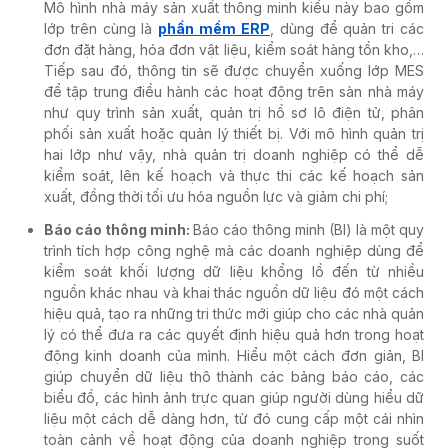
Mô hình
nhà máy sản xuất thông minh
kiểu này bao gồm
lớp trên cùng là
phần mềm ERP
, dùng để quản tri các
đơn đặt hàng, hóa đơn vật liệu, kiểm soát hàng tồn kho,…
Tiếp sau đó, thông tin sẽ được chuyển xuống lớp MES
để tập trung điều hành các hoạt động trên sàn nhà máy
như quy trình sản xuất, quản trị hồ sơ lô điện tử, phân
phối sản xuất hoặc quản lý thiết bị. Với mô hình quản trị
hai lớp như vậy, nhà quản trị doanh nghiệp có thể dễ
kiểm soát, lên kế hoạch và thực thi các kế hoạch sản
xuất, đồng thời tối ưu hóa nguồn lực và giảm chi phí
;
Báo cáo thông minh:
Báo cáo thông minh (BI) là một quy
trình tích hợp công nghệ mà các doanh nghiệp dùng để
kiểm soát khối lượng dữ liệu khổng lồ đến từ nhiều
nguồn khác nhau và khai thác nguồn dữ liệu đó một cách
hiệu quả, tạo ra những tri thức mới giúp cho các nhà quản
lý có thể đưa ra các quyết định hiệu quả hơn trong hoạt
động kinh doanh của mình. Hiểu một cách đơn giản, BI
giúp chuyển dữ liệu thô thành các bảng báo cáo, các
biểu đồ, các hình ảnh trực quan giúp người dùng hiểu dữ
liệu một cách dễ dàng hơn, từ đó cung cấp một cái nhìn
toàn cảnh về hoạt động của doanh nghiệp trong suốt