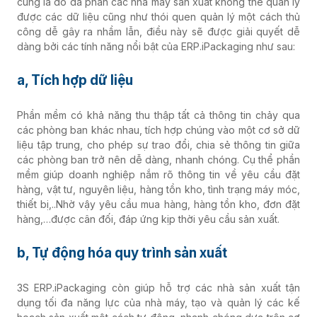
cùng là do đa phần các nhà máy sản xuất không thể quản lý
được các dữ liệu cũng như thói quen quản lý một cách thủ
công dễ gây ra nhầm lẫn, điều này sẽ được giải quyết dễ
dàng bởi các tính năng nổi bật của ERP.iPackaging như sau:
a, Tích hợp dữ liệu
Phần mềm có khả năng thu thập tất cả thông tin chảy qua
các phòng ban khác nhau, tích hợp chúng vào một cơ sở dữ
liệu tập trung, cho phép sự trao đổi, chia sẻ thông tin giữa
các phòng ban trở nên dễ dàng, nhanh chóng. Cụ thể phần
mềm giúp doanh nghiệp nắm rõ thông tin về yêu cầu đặt
hàng, vật tư, nguyên liệu, hàng tồn kho, tình trạng máy móc,
thiết bị,..Nhờ vậy yêu cầu mua hàng, hàng tồn kho, đơn đặt
hàng,…được cân đối, đáp ứng kịp thời yêu cầu sản xuất.
b, Tự động hóa quy trình sản xuất
3S ERP.iPackaging còn giúp hỗ trợ các nhà sản xuất tận
dụng tối đa năng lực của nhà máy, tạo và quản lý các kế