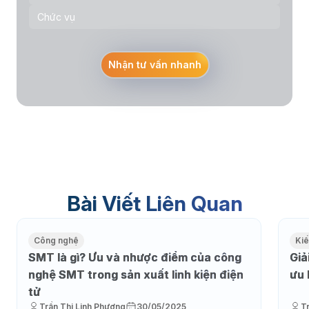
Nhận tư vấn nhanh
Bài Viết Liên Quan
Công nghệ
Kiế
SMT là gì? Ưu và nhược điểm của công
Giả
nghệ SMT trong sản xuất linh kiện điện
ưu 
tử
Trần Thị Linh Phương
30/05/2025
T