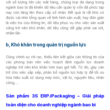
với số lượng lớn các mặt hàng, chủng loại đa dạng trong
ngành bao bì đã khiến dữ liệu cần quản lý vốn đã phức tạp
nay còn tăng lên theo cấp số nhân. Kết quả là rất khó có
được cái nhìn tổng quan về tình hình sản xuất, hay đơn giản
là việc tra cứu thông tin, dữ liệu phục vụ cho việc sản xuất
cũng trở nên khó khăn; dữ liệu cũng dễ gặp phải sai sót,
nhầm lẫn.
b, Khó khăn trong quản trị nguồn lực
Cũng chính sự rời rạc, thiếu liên kết giữa các thông tin của
các phòng ban nên việc hoạch định nguồn lực doanh
nghiệp trở nên khó khăn hơn bao giờ hết. Từ đó, gây cản
trở cho việc sắp xếp, phân bổ nguồn lực hợp lý để tối ưu
hóa hiệu suất sử dụng máy móc, vật tư, nguyên liệu, nhân
công,….
Sản phẩm 3S ERP.iPackaging – Giải pháp
toàn diện cho doanh nghiệp ngành bao bì