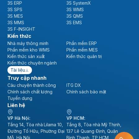
3S ERP
3S SystemX
3S SPS
3S WMS
3S MES
3S QMS
3S MMS
3S EMS
3S F-INSIGHT
Kiến thức
Nhà máy thông minh
Phần mềm ERP
Phần mềm kho WMS
Phần mềm MES
Kiến thức sản xuất
Kiến thức quản trị
Kiến thức chuyên ngành
Tài liệu
Truy cập nhanh
Câu chuyện thành công
ITG DX
Chính sách chất lượng
Chính sách bảo mật
Tuyển dụng
Liên hệ
VP Hà Nội:
VP HCM:
Tầng 14, Tòa nhà Lilama 10,
Tầng 8, Tòa nhà Mỹ Thịnh,
Đường Tố Hữu, Phường Đại
137 Lê Quang Định, Quận
Mỗ, Hà Nội
Bình Thạnh, TP HCM