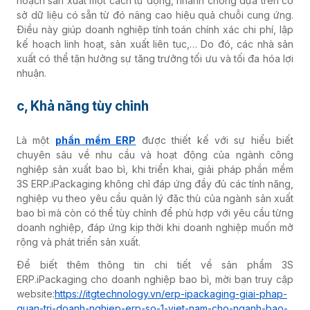
hoạch sản xuất một cách tự động, nhanh chóng dựa trên cơ
sở dữ liệu có sẵn từ đó nâng cao hiệu quả chuỗi cung ứng.
Điều này giúp doanh nghiệp tính toán chính xác chi phí, lập
kế hoạch linh hoạt, sản xuất liên tục,… Do đó, các nhà sản
xuất có thể tận hưởng sự tăng trưởng tối ưu và tối đa hóa lợi
nhuận.
c, Khả năng tùy chỉnh
Là một
phần mềm ERP
được thiết kế với sự hiểu biết
chuyên sâu về nhu cầu và hoạt động của ngành công
nghiệp sản xuất bao bì, k
hi triển khai, giải pháp phần mềm
3S ERP.iPackaging không chỉ
đáp ứng đầy đủ các tính năng,
nghiệp vụ theo yêu cầu quản lý đặc thù của ngành sản xuất
bao bì mà còn có thể tùy chỉnh để phù hợp với yêu cầu từng
doanh nghiệp, đáp ứng kịp thời khi doanh nghiệp muốn mở
rộng và phát triển sản xuất.
Để biết thêm thông tin chi tiết về sản phẩm 3S
ERP.iPackaging cho doanh nghiệp bao bì, mời bạn truy cập
website:
https://itgtechnology.vn/erp-ipackaging-giai-phap-
quan-tri-doanh-nghiep-erp-so-1-viet-nam-cho-nganh-bao-