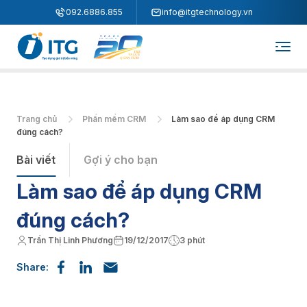
"
"
092.6886.855
info@itgtechnology.vn
Trang chủ
Phần mềm CRM
Làm sao để áp dụng CRM
đúng cách?
Bài viết
Gợi ý cho bạn
Làm sao để áp dụng CRM
đúng cách?
Trần Thị Linh Phương
19/12/2017
3 phút
Share: