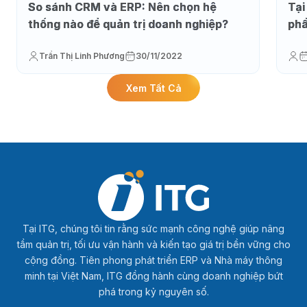
So sánh CRM và ERP: Nên chọn hệ
Tại
thống nào để quản trị doanh nghiệp?
phầ
Trần Thị Linh Phương
30/11/2022
Xem Tất Cả
Tại ITG, chúng tôi tin rằng sức mạnh công nghệ giúp nâng
tầm quản trị, tối ưu vận hành và kiến tạo giá trị bền vững cho
cộng đồng. Tiên phong phát triển ERP và Nhà máy thông
minh tại Việt Nam, ITG đồng hành cùng doanh nghiệp bứt
phá trong kỷ nguyên số.