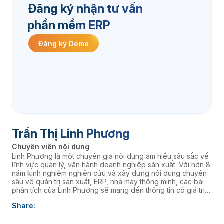
Đăng ký nhận tư vấn
phần mềm ERP
Đăng ký Demo
Trần Thị Linh Phương
Chuyên viên nội dung
Linh Phương là một chuyên gia nội dung am hiểu sâu sắc về
lĩnh vực quản lý, vận hành doanh nghiệp sản xuất. Với hơn 8
năm kinh nghiệm nghiên cứu và xây dựng nội dung chuyên
sâu về quản trị sản xuất, ERP, nhà máy thông minh, các bài
phân tích của Linh Phương sẽ mang đến thông tin có giá trị
thực tiễn, giúp doanh nghiệp nâng cao năng lực quản trị và
Share:
thúc đẩy chuyển đổi số. âaaa