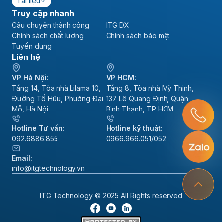
Tài liệu
Truy cập nhanh
Câu chuyện thành công
ITG DX
Chính sách chất lượng
Chính sách bảo mật
Tuyển dụng
Liên hệ
VP Hà Nội:
VP HCM:
Tầng 14, Tòa nhà Lilama 10,
Tầng 8, Tòa nhà Mỹ Thịnh,
Đường Tố Hữu, Phường Đại
137 Lê Quang Định, Quận
Mỗ, Hà Nội
Bình Thạnh, TP HCM
Hotline Tư vấn:
Hotline kỹ thuật:
092.6886.855
0966.966.051/052
Email:
info@itgtechnology.vn
ITG Technology © 2025 All Rights reserved