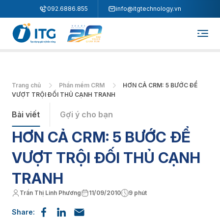
"
"
092.6886.855
info@itgtechnology.vn
Trang chủ
Phần mềm CRM
HƠN CẢ CRM: 5 BƯỚC ĐỂ
VƯỢT TRỘI ĐỐI THỦ CẠNH TRANH
Bài viết
Gợi ý cho bạn
HƠN CẢ CRM: 5 BƯỚC ĐỂ
VƯỢT TRỘI ĐỐI THỦ CẠNH
TRANH
Trần Thị Linh Phương
11/09/2010
9 phút
Share: