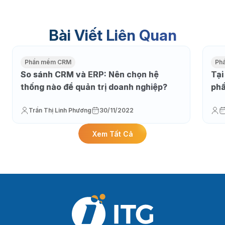
Bài Viết Liên Quan
Phần mềm CRM
Ph
So sánh CRM và ERP: Nên chọn hệ
Tại
thống nào để quản trị doanh nghiệp?
phầ
Trần Thị Linh Phương
30/11/2022
Xem Tất Cả