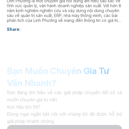
Linh Phương là một chuyên gia nội dung am hiểu sâu sắc về
lĩnh vực quản lý, vận hành doanh nghiệp sản xuất. Với hơn 8
năm kinh nghiệm nghiên cứu và xây dựng nội dung chuyên
sâu về quản trị sản xuất, ERP, nhà máy thông minh, các bài
phân tích của Linh Phương sẽ mang đến thông tin có giá trị
thực tiễn, giúp doanh nghiệp nâng cao năng lực quản trị và
Share:
thúc đẩy chuyển đổi số. âaaa
Bạn Muốn Chuyên Gia Tư
Vấn Nhanh?
Bạn đang tìm hiểu về các giải pháp chuyển đổi số và
muốn chuyên gia tư vấn
trực tiếp tức thì?
Đừng ngại ngần kết nối với chúng tôi để được hỗ trợ
giải pháp nhanh chóng