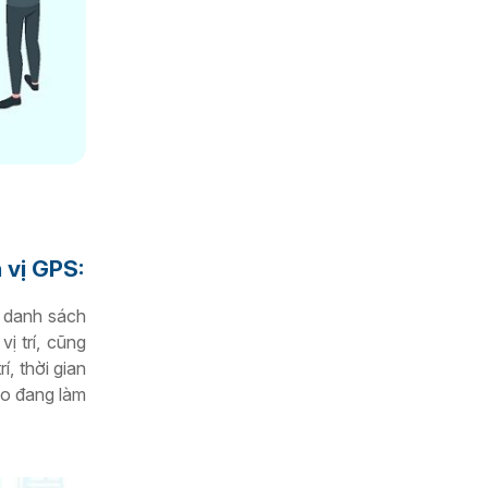
h vị GPS:
a danh sách
ị trí, cũng
, thời gian
ào đang làm