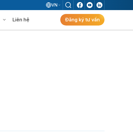
VN
Liên hệ
Đăng ký tư vấn
mềm WMS
Khám phá giải pháp
 MES không khi đã có ERP?
ẻ
ng
Khám Phá Giải Pháp
Giải Pháp ERP Chuẩn Nhật Cho Doanh
Nghiệp FDI Kiến Tạo Nhà Máy Thông
Minh, Tối Ưu Vận Hành, Bứt Phá Hiệu Suất
Tại Việt Nam.