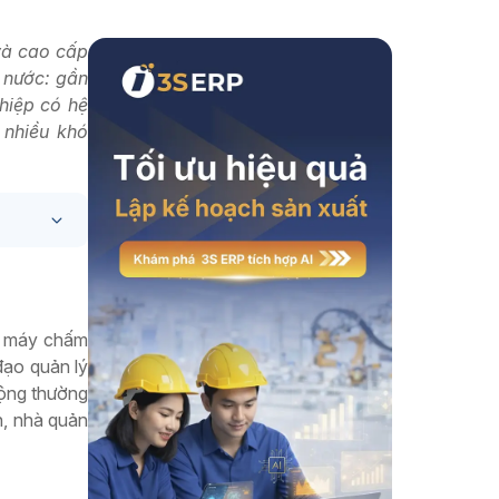
Xem thêm
và cao cấp
 nước: gần
hiệp có hệ
 nhiều khó
ủa máy chấm
đạo quản lý
ộng thường
h, nhà quản