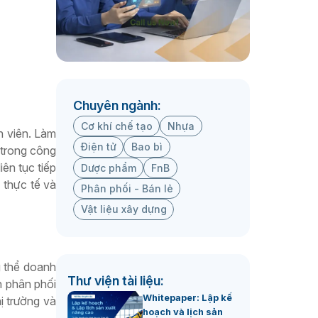
Chuyên ngành:
Cơ khí chế tạo
Nhựa
n viên. Làm
Điện tử
Bao bì
 trong công
ên tục tiếp
Dược phẩm
FnB
 thực tế và
Phân phối - Bán lẻ
Vật liệu xây dựng
g thể doanh
Thư viện tài liệu:
h phân phối
Whitepaper: Lập kế
ị trường và
hoạch và lịch sản