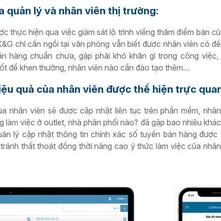
 quản lý và nhân viên thị trường:
ợc thực hiện qua việc giám sát lộ trình viếng thăm điểm bán c
K&G chỉ cần ngồi tại văn phòng vẫn biết được nhân viên có đ
n hàng chuẩn chưa, gặp phải khó khăn gì trong công việc,
 tốt để khen thưởng, nhân viên nào cần đào tạo thêm…
iệu quả của nhân viên được thể hiện trực qua
a nhân viên sẽ được cập nhật liên tục trên phần mềm, nhân
 làm việc ở outlet, nhà phân phối nào? đã gặp bao nhiêu khá
ản lý cập nhật thông tin chính xác số tuyến bán hàng được
 tránh thất thoát đồng thời nâng cao ý thức làm việc của nhân