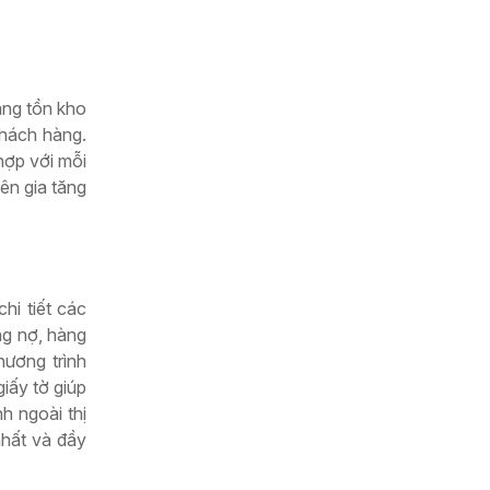
àng tồn kho
khách hàng.
hợp với mỗi
nên gia tăng
hi tiết các
ông nợ, hàng
hương trình
iấy tờ giúp
h ngoài thị
nhất và đầy