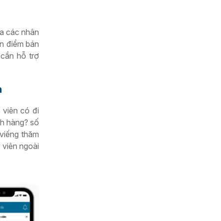
ủa các nhân
ến điểm bán
cần hỗ trợ
n
 viên có đi
ch hàng? số
 viếng thăm
 viên ngoài