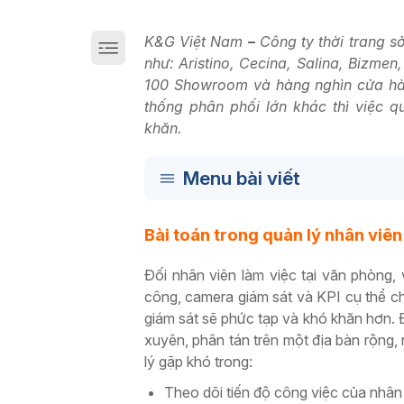
Giải pháp chuyển đổi số sản xuất trên Cloud
K&G Việt Nam
–
Công ty thời trang s
như: Aristino, Cecina, Salina, Bizm
100 Showroom và hàng nghìn cửa hà
thống phân phối lớn khác thì việc q
khăn.
Menu bài viết
Bài toán trong quản lý nhân viên
Đối
nhân viên làm việc tại văn phòng,
công, camera giám sát và KPI cụ thể cho
giám sát sẽ phức tạp và khó khăn hơn.
xuyên, phân tán trên một địa bàn rộng,
lý gặp khó trong:
Theo dõi tiến độ công việc của nhân 