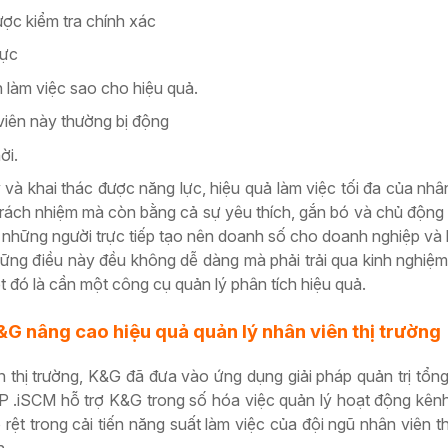
ược kiểm tra chính xác
lực
h làm việc sao cho hiệu quả.
viên này thường bị động
ời.
 và khai thác được năng lực, hiệu quả làm việc tối đa của nhâ
 trách nhiệm mà còn bằng cả sự yêu thích, gắn bó và chủ động
, những người trực tiếp tạo nên doanh số cho doanh nghiệp và li
ững điều này đều không dễ dàng mà phải trải qua kinh nghiệm
t đó là cần một công cụ quản lý phân tích hiệu quả.
 nâng cao hiệu quả quản lý nhân viên thị trường
n thị trường, K&G đã đưa vào ứng dụng
giải pháp quản trị tổn
P .iSCM hỗ trợ K&G trong số hóa việc quản lý hoạt động kên
rệt trong cải tiến năng suất làm việc của đội ngũ nhân viên th