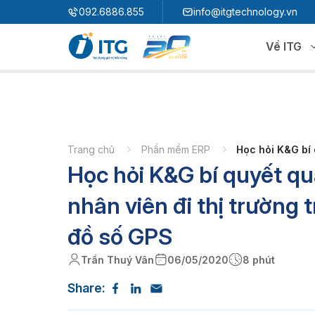
"
"
092.6886.855
info@itgtechnology.vn
Về ITG
Hệ sinh thái
N
3S ERP
Giải pháp quản trị hoạch định nguồn lực
Trang chủ
Phần mềm ERP
Học hỏi K&G bí 
Học hỏi K&G bí quyết qu
3S i​FACTORY
P
Giải pháp nhà máy thông minh
3S WMS
3S MES
nhân viên đi thị trường 
P
3S SPS
3S QMS
đồ số GPS
3S MMS
3S EMS
Trần Thuý Vân
06/05/2020
8 phút
P
3S F-INSIGHT
Share:
3S SystemX - Cloud Edition​