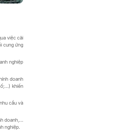
ua việc cải
ỗi cung ứng
oanh nghiệp
chính doanh
cố;…) khiến
 nhu cầu và
inh doanh,…
h nghiệp.