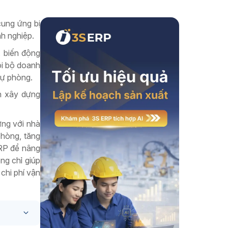
Xem thêm
cung ứng bị
h nghiệp.
, biến động
nội bộ doanh
dự phòng.
n xây dựng
ững với nhà
phòng, tăng
ERP để nâng
ng chỉ giúp
chi phí vận