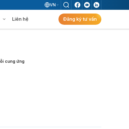
VN
Liên hệ
Đăng ký tư vấn
mềm WMS
Khám phá giải pháp
 MES không khi đã có ERP?
uỗi cung ứng
ẻ
ng
Khám Phá Giải Pháp
Giải Pháp ERP Chuẩn Nhật Cho Doanh
Nghiệp FDI Kiến Tạo Nhà Máy Thông
Minh, Tối Ưu Vận Hành, Bứt Phá Hiệu Suất
Tại Việt Nam.