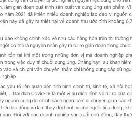
 làm gián đoạn quá trình sản xuất và cung ứng sản phẩm. Ví 
o năm 2021 đã khiến nhiều doanh nghiệp lao đao vì nguồn c
n này đã gây ra thiệt hại về doanh thu ước tính khoảng 6,7 
 báo không chính xác về nhu cầu hàng hóa trên thị trường
ngột có thể là nguyên nhân gây ra rủi ro gián đoạn trong chuỗ
anh tồn tại khi một trong những đơn vị mà doanh nghiệp ph
n trong việc duy trì chuỗi cung ứng. Chẳng hạn, sự khan hiế
hập vào và chi phí vận chuyển, thậm chí không cung cấp đủ ng
 nghiệp
yếu tố liên quan đến tình hình chính trị, kinh tế, xã hội hoặ
ghiệt,… Đại dịch Covid-19 là một ví dụ điển hình về rủi ro của d
ãy nguồn cung do chính sách ngăn cấm di chuyển giữa các k
thiếu lao động và làm thay đổi hành vi của người tiêu dùng , kh
 báo. Đối với các doanh nghiệp sản xuất chủ động, đây thự