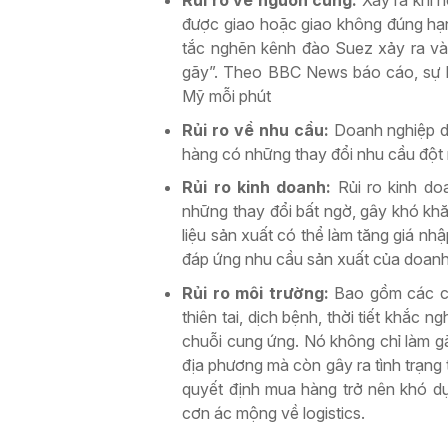
được giao hoặc giao không đúng hạn,
tắc nghẽn kênh đào Suez xảy ra và
gãy”. Theo BBC News báo cáo, sự kiệ
Mỹ mỗi phút
Rủi ro về nhu cầu:
Doanh nghiệp dự
hàng có những thay đổi nhu cầu đột 
Rủi ro kinh doanh:
Rủi ro kinh do
những thay đổi bất ngờ, gây khó khă
liệu sản xuất có thể làm tăng giá n
đáp ứng nhu cầu sản xuất của doanh
Rủi ro môi trường:
Bao gồm các các 
thiên tai, dịch bệnh, thời tiết khắc n
chuỗi cung ứng. Nó không chỉ làm g
địa phương mà còn gây ra tình trạng 
quyết định mua hàng trở nên khó dự
cơn ác mộng về logistics.