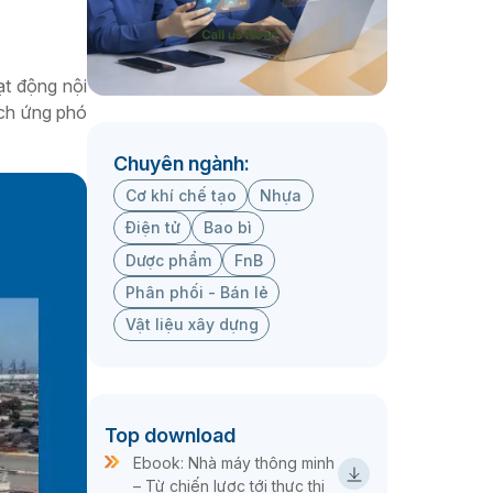
ạt động nội
ạch ứng phó
Chuyên ngành:
Cơ khí chế tạo
Nhựa
Điện tử
Bao bì
Dược phẩm
FnB
Phân phối - Bán lẻ
Vật liệu xây dựng
Top download
Ebook: Nhà máy thông minh
– Từ chiến lược tới thực thi