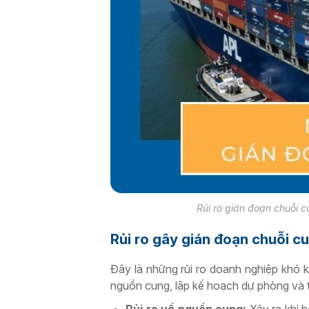
Rủi ro gián đoạn chuỗi 
Rủi ro gây gián đoạn chuỗi c
Đây là những rủi ro doanh nghiệp khó 
nguồn cung, lập kế hoạch dự phòng và t
Rủi ro về nguồn cung:
Xảy ra khi 