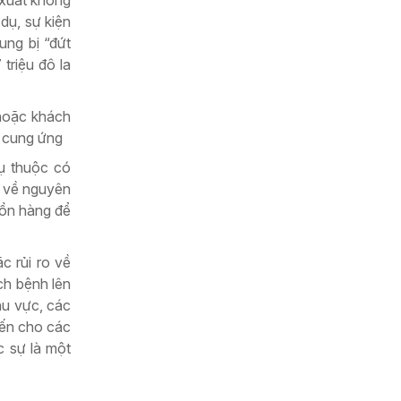
dụ, sự kiện
ung bị “đứt
triệu đô la
 hoặc khách
i cung ứng
ụ thuộc có
m về nguyên
uồn hàng để
c rủi ro về
ịch bệnh lên
hu vực, các
iến cho các
c sự là một