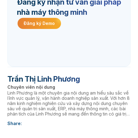
Đăng ký nhận tư vấn giải pháp
nhà máy thông minh
Đăng ký Demo
Trần Thị Linh Phương
Chuyên viên nội dung
Linh Phương là một chuyên gia nội dung am hiểu sâu sắc về
lĩnh vực quản lý, vận hành doanh nghiệp sản xuất. Với hơn 8
năm kinh nghiệm nghiên cứu và xây dựng nội dung chuyên
sâu về quản trị sản xuất, ERP, nhà máy thông minh, các bài
phân tích của Linh Phương sẽ mang đến thông tin có giá trị
thực tiễn, giúp doanh nghiệp nâng cao năng lực quản trị và
Share:
thúc đẩy chuyển đổi số. âaaa