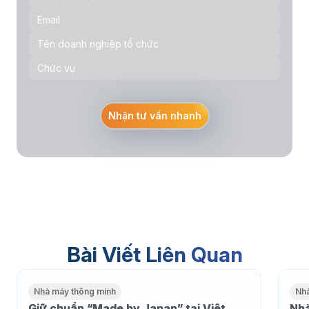
Nhận tư vấn nhanh
Bài Viết Liên Quan
Nhà máy thông minh
Nh
Giữ chuẩn “Made by Japan” tại Việt
Nhà