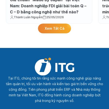
Nam: Doanh nghiệp FDI giải bài toán Q –
trú
C – D bằng công nghệ như thế nào?
min
Thành Luân Nguyễn
25/05/2026
T
Xem Tất Cả
Tại ITG, chúng tôi tin rằng sức mạnh công nghệ giúp nâng
tầm quản trị, tối ưu vận hành và kiến tạo giá trị bền vững cho
cộng đồng. Tiên phong phát triển ERP và Nhà máy thông
minh tại Việt Nam, ITG đồng hành cùng doanh nghiệp bứt
phá trong kỷ nguyên số.