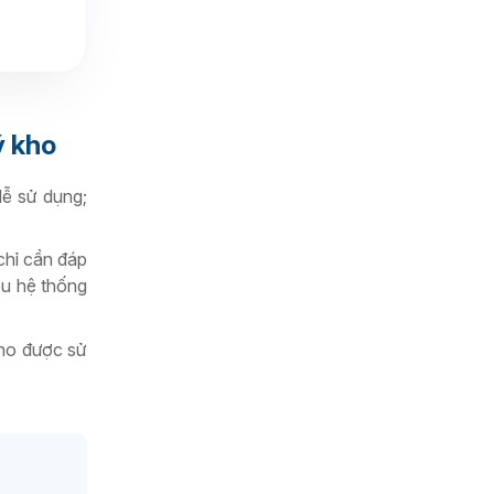
ý kho
ễ sử dụng;
chỉ cần đáp
ều hệ thống
kho được sử