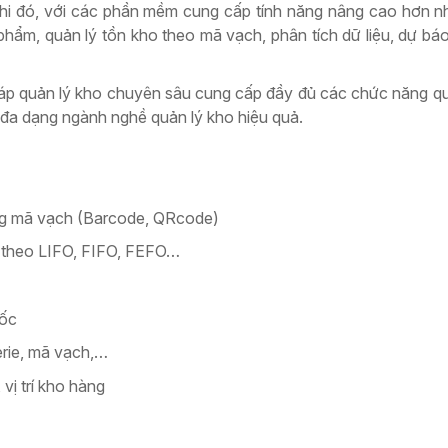
hi đó, với các phần mềm cung cấp tính năng nâng cao hơn n
n phẩm, quản lý tồn kho theo mã vạch, phân tích dữ liệu, dự b
háp quản lý kho chuyên sâu cung cấp đầy đủ các chức năng qu
đa dạng ngành nghề quản lý kho hiệu quả.
ằng mã vạch (Barcode, QRcode)
o theo LIFO, FIFO, FEFO…
gốc
erie, mã vạch,…
vị trí kho hàng