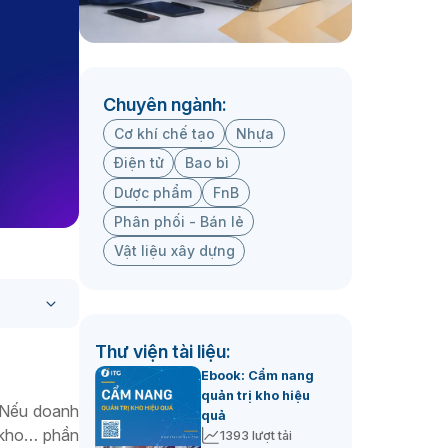
Chuyên ngành:
Cơ khí chế tạo
Nhựa
Điện tử
Bao bì
Dược phẩm
FnB
Phân phối - Bán lẻ
Vật liệu xây dựng
Thư viện tài liệu:
Ebook: Cẩm nang
quản trị kho hiệu
. Nếu doanh
quả
ê kho… phần
1393 lượt tải