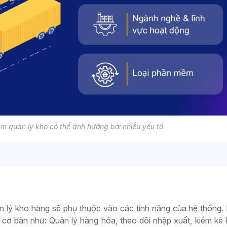
m quản lý kho có thể ảnh hưởng bởi nhiều yếu tố
 lý kho hàng sẽ phụ thuộc vào các tính năng của hệ thống
 cơ bản như: Quản lý hàng hóa, theo dõi nhập xuất, kiểm k