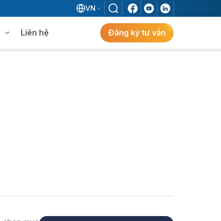
VN
Liên hệ
Đăng ký tư vấn
mềm WMS
Khám phá giải pháp
 MES không khi đã có ERP?
ẻ
ng
Khám Phá Giải Pháp
Giải Pháp ERP Chuẩn Nhật Cho Doanh
Nghiệp FDI Kiến Tạo Nhà Máy Thông
Minh, Tối Ưu Vận Hành, Bứt Phá Hiệu Suất
Tại Việt Nam.