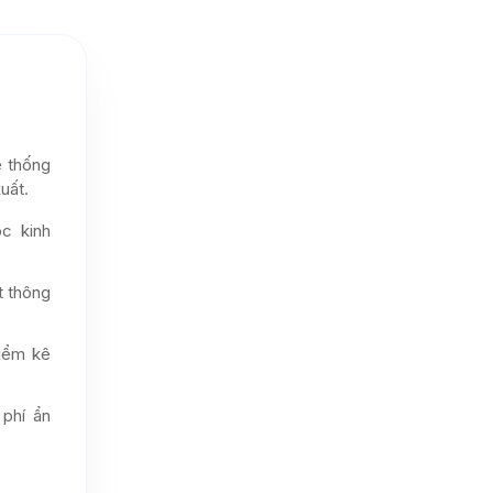
ệ thống
uất.
c kinh
t thông
kiểm kê
 phí ẩn