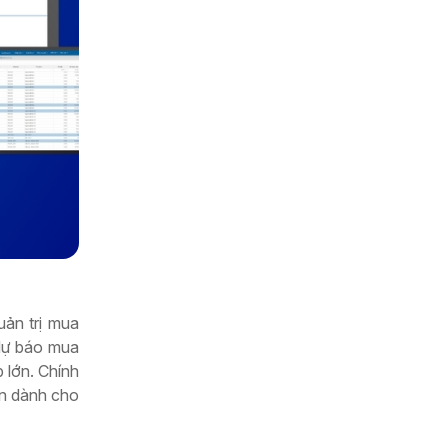
uản trị mua
 dự báo mua
 lớn. Chính
ản dành cho