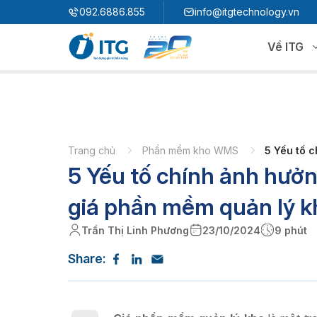
"
"
092.6886.855
info@itgtechnology.vn
Về ITG
Hệ sinh thái
N
3S ERP
Giải pháp quản trị hoạch định nguồn lực
Trang chủ
Phần mềm kho WMS
5 Yếu tố 
5 Yếu tố chính ảnh hưở
3S i​FACTORY
P
Giải pháp nhà máy thông minh
3S WMS
3S MES
giá phần mềm quản lý k
P
3S SPS
3S QMS
Trần Thị Linh Phương
23/10/2024
9 phút
3S MMS
3S EMS
Share:
P
3S F-INSIGHT
3S SystemX - Cloud Edition​