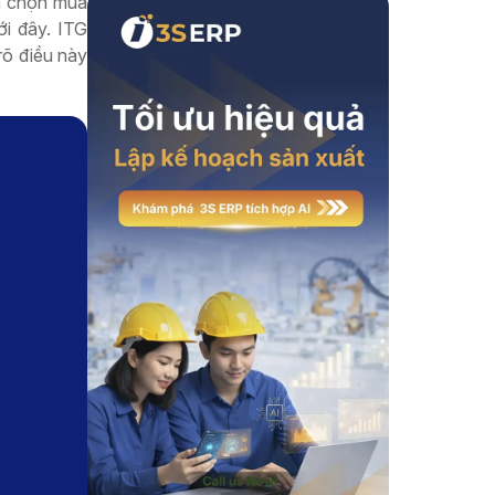
nh chọn mua
i đây. ITG
Xem thêm
rõ điều
này