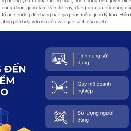
ong những yếu tố quan trọng nhất, ảnh hưởng đến quyết đị
cũng đang quan tâm vấn đề này, đừng bỏ qua nội dung dướ
 tố ảnh hưởng đến bảng báo giá phần mềm quản lý kho. Hiểu 
i pháp phù hợp với nhu cầu và ngân sách của mình.