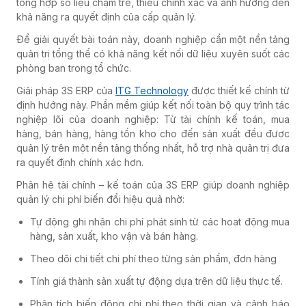
tổng hợp số liệu chậm trễ, thiếu chính xác và ảnh hưởng đến
khả năng ra quyết định của cấp quản lý.
Để giải quyết bài toán này, doanh nghiệp cần một nền tảng
quản trị tổng thể có khả năng kết nối dữ liệu xuyên suốt các
phòng ban trong tổ chức.
Giải pháp 3S ERP của
ITG Technology
được thiết kế chính từ
định hướng này. Phần mềm giúp kết nối toàn bộ quy trình tác
nghiệp lõi của doanh nghiệp: Từ tài chính kế toán, mua
hàng, bán hàng, hàng tồn kho cho đến sản xuất đều được
quản lý trên một nền tảng thống nhất, hỗ trợ nhà quản trị đưa
ra quyết định chính xác hơn.
Phân hệ tài chính – kế toán của 3S ERP giúp doanh nghiệp
quản lý chi phí biến đổi hiệu quả nhờ:
Tự động ghi nhận chi phí phát sinh từ các hoạt động mua
hàng, sản xuất, kho vận và bán hàng.
Theo dõi chi tiết chi phí theo từng sản phẩm, đơn hàng
Tính giá thành sản xuất tự động dựa trên dữ liệu thực tế.
Phân tích biến động chi phí theo thời gian và cảnh báo