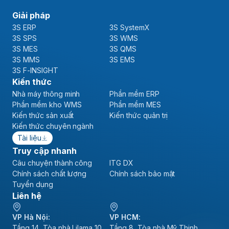
Giải pháp
3S ERP
3S SystemX
3S SPS
3S WMS
3S MES
3S QMS
3S MMS
3S EMS
3S F-INSIGHT
Kiến thức
Nhà máy thông minh
Phần mềm ERP
Phần mềm kho WMS
Phần mềm MES
Kiến thức sản xuất
Kiến thức quản trị
Kiến thức chuyên ngành
Tài liệu
Truy cập nhanh
Câu chuyện thành công
ITG DX
Chính sách chất lượng
Chính sách bảo mật
Tuyển dụng
Liên hệ
VP Hà Nội:
VP HCM:
Tầng 14, Tòa nhà Lilama 10,
Tầng 8, Tòa nhà Mỹ Thịnh,