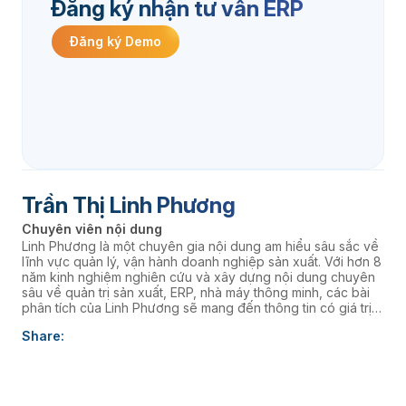
Đăng ký nhận tư vấn ERP
Đăng ký Demo
Trần Thị Linh Phương
Chuyên viên nội dung
Linh Phương là một chuyên gia nội dung am hiểu sâu sắc về
lĩnh vực quản lý, vận hành doanh nghiệp sản xuất. Với hơn 8
năm kinh nghiệm nghiên cứu và xây dựng nội dung chuyên
sâu về quản trị sản xuất, ERP, nhà máy thông minh, các bài
phân tích của Linh Phương sẽ mang đến thông tin có giá trị
thực tiễn, giúp doanh nghiệp nâng cao năng lực quản trị và
Share:
thúc đẩy chuyển đổi số. âaaa