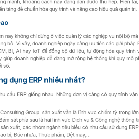
ăng mạnh, khoảng cách này đang dần được thu hẹp. Hiện tại
n tảng để chuẩn hóa quy trình và nâng cao hiệu quả quản trị.
cao
iện nay không chỉ dừng ở việc quản lý các nghiệp vụ nội bộ m
đồng bộ. Vì vậy, doanh nghiệp ngày càng ưu tiên các giải pháp
 BI, AI hay IoT để đồng bộ dữ liệu, tự động hóa quy trình v
ày giúp doanh nghiệp dễ dàng mở rộng hệ thống khi quy mô ph
i số.
ng dụng ERP nhiều nhất?
hu cầu ERP giống nhau. Những đơn vị càng có quy trình vậ
nsulting Group, sản xuất vẫn là lĩnh vực chiếm tỷ trọng lớn
m sát phía sau là hai lĩnh vực Dịch vụ & Công nghệ thông t
c sản xuất, các nhóm ngành tiêu biểu có nhu cầu sử dụng ERP
, Bao bì, Đúc nhựa, Thực phẩm, Dệt may,…