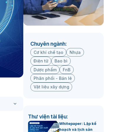
Chuyên ngành:
Cơ khí chế tạo
Nhựa
Điện tử
Bao bì
Dược phẩm
FnB
Phân phối - Bán lẻ
Vật liệu xây dựng
Thư viện tài liệu:
Whitepaper: Lập kế
hoạch và lịch sản