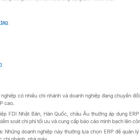
 tạo
m
 nghiệp có nhiều chi nhánh và doanh nghiệp đang chuyển đổi
P cao.
ệp FDI Nhật Bản, Hàn Quốc, châu Âu thường áp dụng ERP 
iểm soát chi phí tối ưu và cung cấp báo cáo minh bạch lên cô
h:
Những doanh nghiệp này thường lựa chọn ERP để quản lý d
ác chi nhánh, nhà máy.