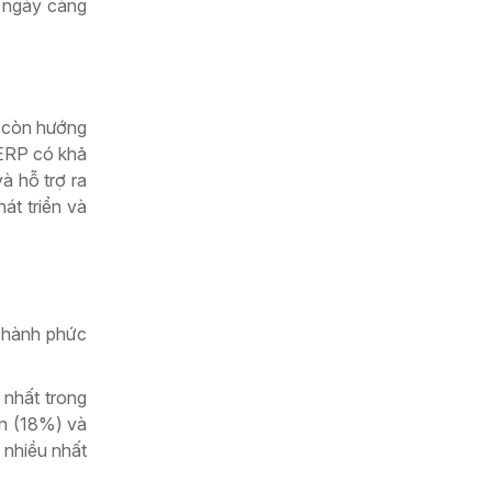
, ngày càng
à còn hướng
 ERP có khả
à hỗ trợ ra
át triển và
n hành phức
 nhất trong
in (18%) và
 nhiều nhất