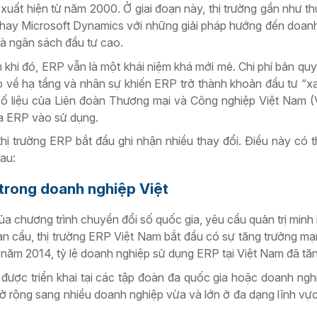
xuất hiện từ năm 2000. Ở giai đoạn này, thị trường gần như t
hay Microsoft Dynamics với những giải pháp hướng đến doan
 và ngân sách đầu tư cao.
khi đó, ERP vẫn là một khái niệm khá mới mẻ. Chi phí bản quyề
o về hạ tầng và nhân sự khiến ERP trở thành khoản đầu tư “xa 
số liệu của Liên đoàn Thương mại và Công nghiệp Việt Nam 
ưa ERP vào sử dụng.
thị trường ERP bắt đầu ghi nhận nhiều thay đổi. Điều này có 
au:
trong doanh nghiệp Việt
a chương trình chuyển đổi số quốc gia, yêu cầu quản trị minh
àn cầu, thị trường ERP Việt Nam bắt đầu có sự tăng trưởng m
năm 2014, tỷ lệ doanh nghiệp sử dụng ERP tại Việt Nam đã tă
ược triển khai tại các tập đoàn đa quốc gia hoặc doanh ng
mở rộng sang nhiều doanh nghiệp vừa và lớn ở đa dạng lĩnh vực