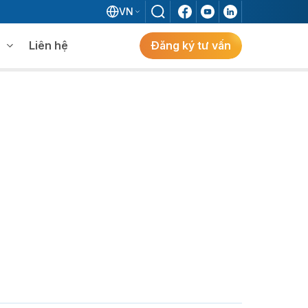
VN
Liên hệ
Đăng ký tư vấn
mềm WMS
Khám phá giải pháp
 MES không khi đã có ERP?
ẻ
ng
Khám Phá Giải Pháp
Giải Pháp ERP Chuẩn Nhật Cho Doanh
Nghiệp FDI Kiến Tạo Nhà Máy Thông
Minh, Tối Ưu Vận Hành, Bứt Phá Hiệu Suất
Tại Việt Nam.