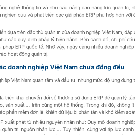
công nghệ thông tin và nhu cầu nâng cao năng lực quản trị, 
nghiên cứu và phát triển các giải pháp ERP phù hợp hơn với 
ển dựa trên đặc thù quản trị của doanh nghiệp Việt Nam, đáp 
như các quy định pháp lý hiện hành. Bên cạnh đó, chi phí đầu 
iải pháp ERP quốc tế. Nhờ vậy, ngày càng nhiều doanh nghiệp
ào hoạt động quản trị.
ác doanh nghiệp Việt Nam chưa đồng đều
iệp Việt Nam quan tâm và đầu tư, nhưng mức độ ứng dụng t
 triển khai chuyển đổi số thường sử dụng ERP để quản lý tập
o, sản xuất,… trên cùng một hệ thống. Trong khi đó, không ít
ác phần mềm đơn lẻ, khiến dữ liệu bị phân tán và khó kiểm soát
 xuất phát từ nhiều nguyên nhân như: Quy mô doanh nghiệp
h quản trị, nguồn nhân lực,… Tuy nhiên, cùng với áp lực cạnh