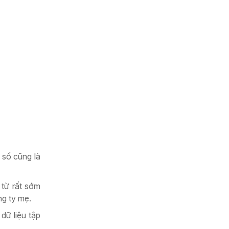
 số cũng là
từ rất sớm
ng ty mẹ.
ữ liệu tập