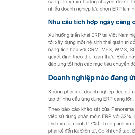
càng lớn và xu hướng chuyển đổi số t
nhiều doanh nghiệp lựa chọn ERP làm nề
Nhu cầu tích hợp ngày càng 
Xu hướng triển khai ERP tại Việt Nam h
tới xây dựng một hệ sinh thái quản trị 
năng tích hợp với CRM, MES, WMS, SCM,
quyết định theo thời gian thực. Điều n
đáp ứng tốt hơn các mục tiêu chuyển đổ
Doanh nghiệp nào đang ứ
Không phải mọi doanh nghiệp đều có n
tạp thì nhu cầu ứng dụng ERP càng lớn.
Theo báo cáo khảo sát của Panorama Co
việc sử dụng phần mềm ERP với 32%. Bá
Dịch vụ tài chính (17%). Trong lĩnh vự
phải kể đến là: Điện tử, Cơ khí chế tạo