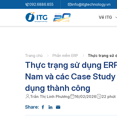
"
"
092.6886.855
info@itgtechnology.vn
Về ITG
Hệ sinh thái
N
3S ERP
Giải pháp quản trị hoạch định nguồn lực
Trang chủ
Phần mềm ERP
Thực trạng sử 
Thực trạng sử dụng ERP 
3S i​FACTORY
P
Giải pháp nhà máy thông minh
3S WMS
3S MES
Nam và các Case Study
P
3S SPS
3S QMS
dụng thành công
3S MMS
3S EMS
Trần Thị Linh Phương
16/02/2026
22 phút
P
3S F-INSIGHT
Share:
3S SystemX - Cloud Edition​