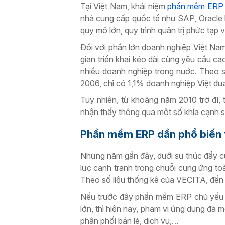
Tại Việt Nam, khái niệm
phần mềm ERP
nhà cung cấp quốc tế như SAP, Oracle 
quy mô lớn, quy trình quản trị phức tạp
Đối với phần lớn doanh nghiệp Việt Nam 
gian triển khai kéo dài cùng yêu cầu ca
nhiều doanh nghiệp trong nước. Theo 
2006, chỉ có 1,1% doanh nghiệp Việt đ
Tuy nhiên, từ khoảng năm 2010 trở đi, 
nhận thấy thông qua một số khía cạnh s
Phần mềm ERP dần phổ biến 
Những năm gần đây, dưới sự thúc đẩy củ
lực cạnh tranh trong chuỗi cung ứng to
Theo số liệu thống kê của VECITA, đến 
Nếu trước đây phần mềm ERP chủ yếu đ
lớn, thì hiện nay, phạm vi ứng dụng đã 
phân phối bán lẻ, dịch vụ,…