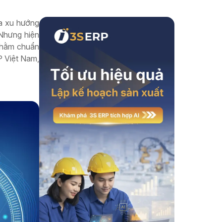
Xem thêm
ủa xu hướng
 Nhưng hiện
nhằm chuẩn
RP Việt Nam,