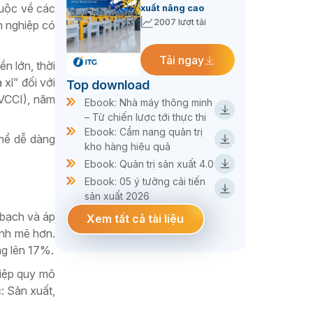
huộc về các
xuất nâng cao
2007 lượt tải
h nghiệp có
Tải ngay
n lớn, thời
xỉ” đối với
Top download
(VCCI), năm
Ebook: Nhà máy thông minh
– Từ chiến lược tới thực thi
Ebook: Cẩm nang quản trị
thể dễ dàng
kho hàng hiệu quả
Ebook: Quản trị sản xuất 4.0
Ebook: 05 ý tưởng cải tiến
sản xuất 2026
 bạch và áp
Xem tất cả tài liệu
ạnh mẽ hơn.
ng lên 17%.
hiệp quy mô
: Sản xuất,