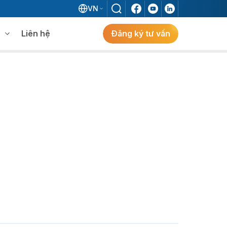
VN
Liên hệ
Đăng ký tư vấn
mềm WMS
Khám phá giải pháp
 MES không khi đã có ERP?
ẻ
ng
Khám Phá Giải Pháp
Giải Pháp ERP Chuẩn Nhật Cho Doanh
Nghiệp FDI Kiến Tạo Nhà Máy Thông
Minh, Tối Ưu Vận Hành, Bứt Phá Hiệu Suất
Tại Việt Nam.