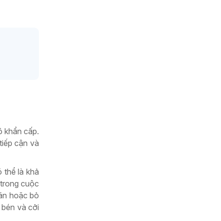
ộ khẩn cấp.
tiếp cận và
 thể là khả
 trong cuộc
oãn hoặc bỏ
 bén và cởi