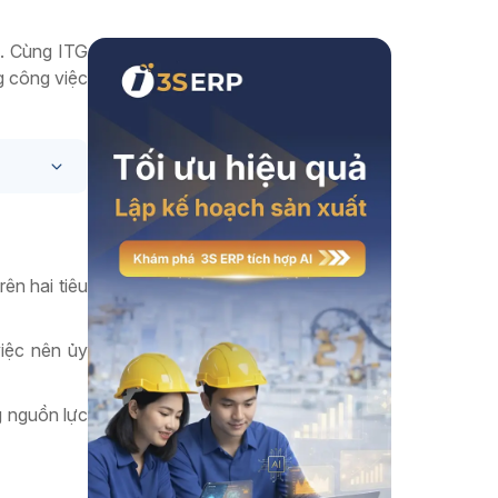
Xem thêm
g. Cùng ITG
g công việc
ên hai tiêu
việc nên ủy
g nguồn lực