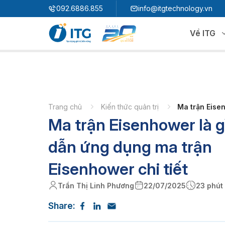
"
"
092.6886.855
info@itgtechnology.vn
Về ITG
Hệ sinh thái
N
3S ERP
Giải pháp quản trị hoạch định nguồn lực
Trang chủ
Kiến thức quản trị
Ma trận Eise
Ma trận Eisenhower là 
3S i​FACTORY
P
Giải pháp nhà máy thông minh
3S WMS
3S MES
dẫn ứng dụng ma trận
P
3S SPS
3S QMS
Eisenhower​ chi tiết
3S MMS
3S EMS
Trần Thị Linh Phương
22/07/2025
23 phút
P
3S F-INSIGHT
Share:
3S SystemX - Cloud Edition​