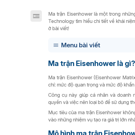
Giải pháp chuyển đổi số sản xuất trên Cloud
Ma trận Eisenhower là một trong những
Technology tìm hiểu chi tiết về khái ni
ở bài viết!
Menu bài viết
Ma trận Eisenhower là gì
Ma trận Eisenhower (Eisenhower Matrix)
chí: mức độ quan trọng và mức độ khẩn
Công cụ này giúp cá nhân và doanh ng
quyền và việc nên loại bỏ để sử dụng th
Mục tiêu của ma trận Eisenhower không
vào những nhiệm vụ tạo ra giá trị lớn nh
Mô hình ma trận Eisenho