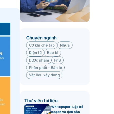
Chuyên ngành:
Cơ khí chế tạo
Nhựa
Điện tử
Bao bì
Dược phẩm
FnB
Phân phối - Bán lẻ
Vật liệu xây dựng
Thư viện tài liệu:
Whitepaper: Lập kế
hoạch và lịch sản