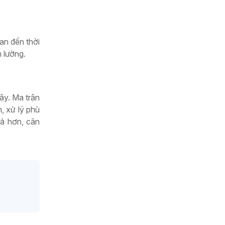
an đến thời
 lường.
ậy. Ma trận
, xử lý phù
uả hơn, cân