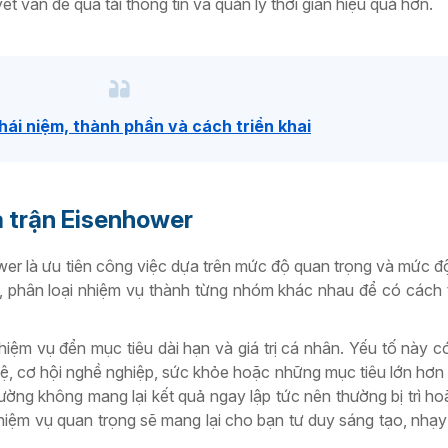
t vấn đề quá tải thông tin và quản lý thời gian hiệu quả hơn.
Khái niệm, thành phần và cách triển khai
a trận Eisenhower
wer là ưu tiên công việc dựa trên mức độ quan trọng và mức đ
t, phân loại nhiệm vụ thành từng nhóm khác nhau để có cách 
m vụ đển mục tiêu dài hạn và giá trị cá nhân. Yếu tố này có
hệ, cơ hội nghề nghiệp, sức khỏe hoặc những mục tiêu lớn hơn
ờng không mang lại kết quả ngay lập tức nên thường bị trì h
hiệm vụ quan trọng sẽ mang lại cho bạn tư duy sáng tạo, nhạy