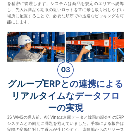
を精密に管理します。システムは商品を規定のエリアへ誘導
し、先入れ商品や期限の近いロットを常に最も取り出しやすい
場所に配置することで、必要な順序での迅速なピッキングを可
能にします。
03
グループERPとの連携による
リアルタイムなデータフロ
ーの実現
3S WMS
の導入前、AK Vinaは倉庫データと韓国の親会社の
ERP
システム
との同期に課題を抱えていました。手動による報告は
実際の変動に対して遅れが生じやすく、遠隔地からのリソース