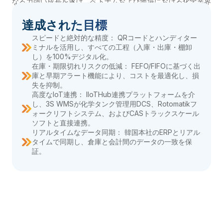
なる力強い成長を遂げ、ベトナムおよび地域における化学業界
のリーディングカンパニーとしての地位を揺るぎないものにし
ています。
達成された目標
スピードと絶対的な精度： QRコードとハンディター
ミナルを活用し、すべての工程（入庫・出庫・棚卸
し）を100%デジタル化。
在庫・期限切れリスクの低減： FEFO/FIFOに基づく出
庫と早期アラート機能により、コストを最適化し、損
失を抑制。
高度なIoT連携： IIoTHub連携プラットフォームを介
し、3S WMSが化学タンク管理用DCS、Rotomatikフ
ォークリフトシステム、およびCASトラックスケール
ソフトと直接連携。
リアルタイムなデータ同期： 韓国本社のERPとリアル
タイムで同期し、倉庫と会計間のデータの一致を保
証。