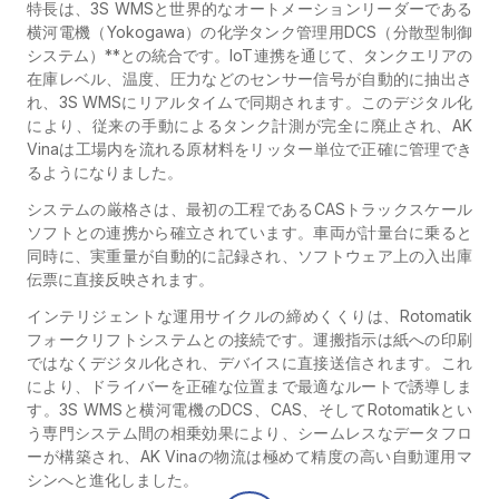
特長は、3S WMSと世界的なオートメーションリーダーである
横河電機（Yokogawa）の化学タンク管理用DCS（分散型制御
システム）**との統合です。IoT連携を通じて、タンクエリアの
在庫レベル、温度、圧力などのセンサー信号が自動的に抽出さ
れ、3S WMSにリアルタイムで同期されます。このデジタル化
により、従来の手動によるタンク計測が完全に廃止され、AK
Vinaは工場内を流れる原材料をリッター単位で正確に管理でき
るようになりました。
システムの厳格さは、最初の工程であるCASトラックスケール
ソフトとの連携から確立されています。車両が計量台に乗ると
同時に、実重量が自動的に記録され、ソフトウェア上の入出庫
伝票に直接反映されます。
インテリジェントな運用サイクルの締めくくりは、Rotomatik
フォークリフトシステムとの接続です。運搬指示は紙への印刷
ではなくデジタル化され、デバイスに直接送信されます。これ
により、ドライバーを正確な位置まで最適なルートで誘導しま
す。3S WMSと横河電機のDCS、CAS、そしてRotomatikとい
う専門システム間の相乗効果により、シームレスなデータフロ
ーが構築され、AK Vinaの物流は極めて精度の高い自動運用マ
シンへと進化しました。