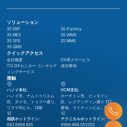
ソリューション
3S ERP
3S iFactory
3S MES
3S WMS
3S SPS
3S MMS
3S QMS
クイックアクセス
会社概要
DX導入サービス
ITG DXセンター コンサルテ
成功事例
ィングサービス
接触
ハノイ本社:
HCM支社:
ハノイ市、ナムトゥリエム
ホーチミン市、ビンタイン
区、ダイモ、トゥフー通り、
区、レクアンディン通り 137
リラマ10ビル、14階
番地、マイティンビル、8階
相談ホットライン:
テクニカルホットライン:
092.6886.855
0966.966.051/052