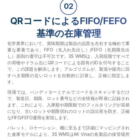
02
QRコードによるFIFO/FEFO
基準の在庫管理
化学業界において、賞味期限は製品の品質を左右する極めて重
要な要素であり、FIFO（先入れ先出し）/FEFO（先期限先出
し）原則の遵守は不可欠です。3S WMSは、入荷段階ですべて
の荷物やドラム缶にQRコードによる固有のIDを付与すること
で、この課題を解決します。アルゴリズムが、製造や販売に回
すべき期限の近いロットを自動的に計算し、正確に指定しま
す。
現場では、ハンディターミナルでコードをスキャンするだけ
で、製造日、期限、ロット番号などの全情報が即座に記録され
ます。これにより、入庫順や期限順でのフィルタリングが容易
になり、古いロットや期限切れのロットの誤出荷を防ぎ、正確
なFIFO/FEFO運用を実現します。
パレット、ロケーション、棚に至るまで詳細にマッピングされ
た倉庫モデルにより、3S WMSはAK Vinaの各製品の保管場所