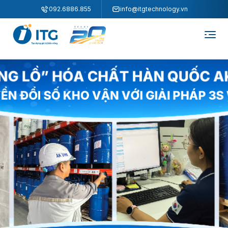
"
"
092.6886.855
info@itgtechnology.vn