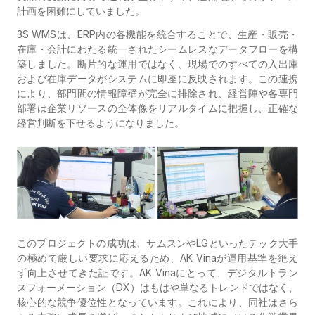
計画を困難にしていました。
3S WMS
は、ERP内の各機能を統合することで、
生産・販売・
在庫・会計
にわたる統一されたシームレスなデータフローを構
築しました。断片的な運用ではなく、現場でのすべての入出庫
および在庫データがシステムに即座に反映されます。この連携
により、部門間の情報障壁が完全に排除され、経営陣や各専門
部署は企業リソースの全体像をリアルタイムに把握し、正確な
経営判断を下せるようになりました。
このプロジェクトの成功は、サムスンやLGといったテック大手
の極めて厳しい要求に応えるため、AK Vinaが運用基準を絶え
ず向上させてきた証です。AK Vinaにとって、デジタルトラン
スフォーメーション（DX）はもはや単なるトレンドではなく、
核心的な競争優位性となっています。これにより、同社はさら