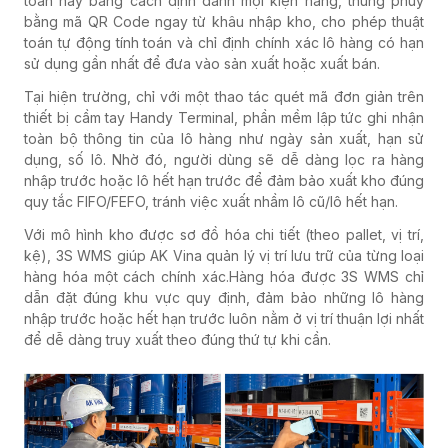
toán này bằng cách định danh mọi kiện hàng, thùng phuy
bằng mã QR Code ngay từ khâu nhập kho, cho phép thuật
toán tự động tính toán và chỉ định chính xác lô hàng có hạn
sử dụng gần nhất để đưa vào sản xuất hoặc xuất bán.
Tại hiện trường, chỉ với một thao tác quét mã đơn giản trên
thiết bị cầm tay Handy Terminal, phần mềm lập tức ghi nhận
toàn bộ thông tin của lô hàng như ngày sản xuất, hạn sử
dụng, số lô. Nhờ đó, người dùng sẽ dễ dàng lọc ra hàng
nhập trước hoặc lô hết hạn trước để đảm bảo xuất kho đúng
quy tắc FIFO/FEFO, tránh việc xuất nhầm lô cũ/lô hết hạn.
Với mô hình kho được sơ đồ hóa chi tiết (theo pallet, vị trí,
kệ), 3S WMS giúp AK Vina quản lý vị trí lưu trữ của từng loại
hàng hóa một cách chính xác.Hàng hóa được 3S WMS chỉ
dẫn đặt đúng khu vực quy định, đảm bảo những lô hàng
nhập trước hoặc hết hạn trước luôn nằm ở vị trí thuận lợi nhất
để dễ dàng truy xuất theo đúng thứ tự khi cần.