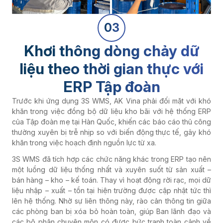
03
Khơi thông dòng chảy dữ
liệu theo thời gian thực với
ERP Tập đoàn
Trước khi ứng dụng 3S WMS, AK Vina phải đối mặt với khó
khăn trong việc đồng bộ dữ liệu kho bãi với hệ thống ERP
của Tập đoàn mẹ tại Hàn Quốc, khiến các báo cáo thủ công
thường xuyên bị trễ nhịp so với biến động thực tế, gây khó
khăn trong việc hoạch định nguồn lực từ xa.
3S WMS đã tích hợp các chức năng khác trong ERP tạo nên
một luồng dữ liệu thống nhất và xuyên suốt từ sản xuất –
bán hàng – kho – kế toán. Thay vì hoạt động rời rạc, mọi dữ
liệu nhập – xuất – tồn tại hiện trường được cập nhật tức thì
lên hệ thống. Nhờ sự liên thông này, rào cản thông tin giữa
các phòng ban bị xóa bỏ hoàn toàn, giúp Ban lãnh đạo và
các bộ phận chuyên môn có được bức tranh toàn cảnh về