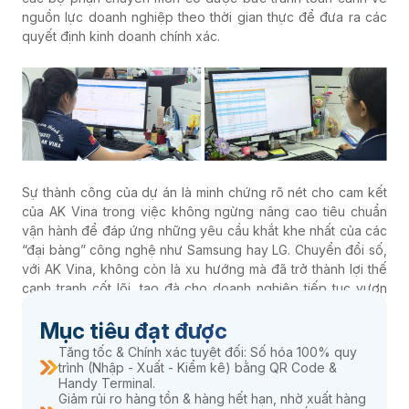
nguồn lực doanh nghiệp theo thời gian thực để đưa ra các
quyết định kinh doanh chính xác.
Sự thành công của dự án là minh chứng rõ nét cho cam kết
của AK Vina trong việc không ngừng nâng cao tiêu chuẩn
vận hành để đáp ứng những yêu cầu khắt khe nhất của các
“đại bàng” công nghệ như Samsung hay LG. Chuyển đổi số,
với AK Vina, không còn là xu hướng mà đã trở thành lợi thế
cạnh tranh cốt lõi, tạo đà cho doanh nghiệp tiếp tục vươn
mình mạnh mẽ, giữ vững vị thế “gã khổng lồ” trong ngành
Mục tiêu đạt được
công nghiệp hóa chất tại Việt Nam và khu vực.
Tăng tốc & Chính xác tuyệt đối: Số hóa 100% quy
trình (Nhập - Xuất - Kiểm kê) bằng QR Code &
Handy Terminal.
Giảm rủi ro hàng tồn & hàng hết hạn, nhờ xuất hàng