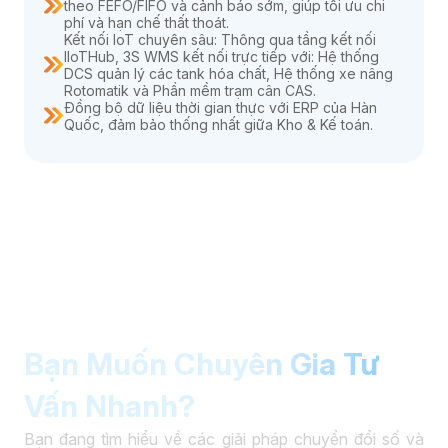
theo FEFO/FIFO và cảnh báo sớm, giúp tối ưu chi
phí và hạn chế thất thoát.
Kết nối IoT chuyên sâu: Thông qua tầng kết nối
IIoTHub, 3S WMS kết nối trực tiếp với: Hệ thống
DCS quản lý các tank hóa chất, Hệ thống xe nâng
Rotomatik và Phần mềm trạm cân CAS.
Đồng bộ dữ liệu thời gian thực với ERP của Hàn
Quốc, đảm bảo thống nhất giữa Kho & Kế toán.
Bạn Muốn Chuyên Gia Tư
Vấn Nhanh?
Bạn đang tìm hiểu về các giải pháp chuyển đổi số và