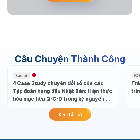
Câu Chuyện Thành Công
Bao bì
F&
4 Case Study chuyển đổi số của các
Trá
Tập đoàn hàng đầu Nhật Bản: Hiện thực
trì
hóa mục tiêu Q-C-D trong kỷ nguyên dữ
liệu
Xem tất cả