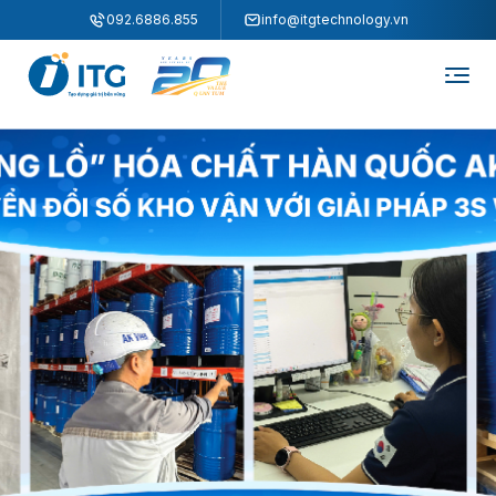
"
"
092.6886.855
info@itgtechnology.vn