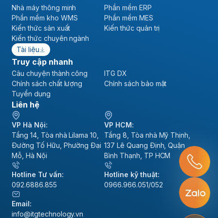
Nhà máy thông minh
Phần mềm ERP
Phần mềm kho WMS
Phần mềm MES
Kiến thức sản xuất
Kiến thức quản trị
Kiến thức chuyên ngành
Tài liệu
Truy cập nhanh
Câu chuyện thành công
ITG DX
Chính sách chất lượng
Chính sách bảo mật
Tuyển dụng
Liên hệ
VP Hà Nội:
VP HCM:
Tầng 14, Tòa nhà Lilama 10,
Tầng 8, Tòa nhà Mỹ Thịnh,
Đường Tố Hữu, Phường Đại
137 Lê Quang Định, Quận
Mỗ, Hà Nội
Bình Thạnh, TP HCM
Hotline Tư vấn:
Hotline kỹ thuật:
092.6886.855
0966.966.051/052
Email:
info@itgtechnology.vn