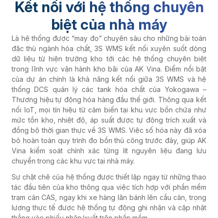
Kết nối với hệ thống chuyên
biệt của nhà máy
Là hệ thống được “may đo” chuyên sâu cho những bài toán
đặc thù ngành hóa chất, 3S WMS kết nối xuyên suốt dòng
dữ liệu từ hiện trường kho tới các hệ thống chuyên biệt
trong lĩnh vực vận hành kho bãi của AK Vina. Điểm nổi bật
của dự án chính là khả năng kết nối giữa 3S WMS và hệ
thống DCS quản lý các tank hóa chất của Yokogawa –
Thương hiệu tự động hóa hàng đầu thế giới. Thông qua kết
nối IoT, mọi tín hiệu từ cảm biến tại khu vực bồn chứa như
mức tồn kho, nhiệt độ, áp suất được tự động trích xuất và
đồng bộ thời gian thực về 3S WMS. Việc số hóa này đã xóa
bỏ hoàn toàn quy trình đo bồn thủ công trước đây, giúp AK
Vina kiểm soát chính xác từng lít nguyên liệu đang lưu
chuyển trong các khu vực tại nhà máy.
Sự chặt chẽ của hệ thống được thiết lập ngay từ những thao
tác đầu tiên của kho thông qua việc tích hợp với phần mềm
trạm cân CAS, ngay khi xe hàng lăn bánh lên cầu cân, trọng
lượng thực tế được hệ thống tự động ghi nhận và cập nhật
thẳng vào phiếu nhập/xuất trên phần mềm.