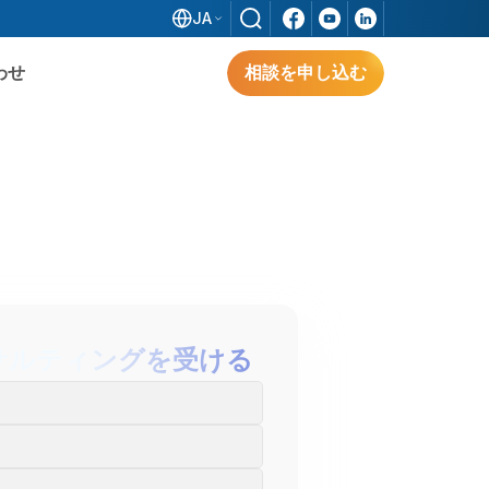
JA
わせ
相談を申し込む
ソフトウェア
解決策を探る
形
サルティングを受ける
解決策を探る
3S IFACTORY（日系標準ソリューション）
は、FDI企業のスマートファクトリーを実現
し、ベトナムにおける業務最適化と生産性