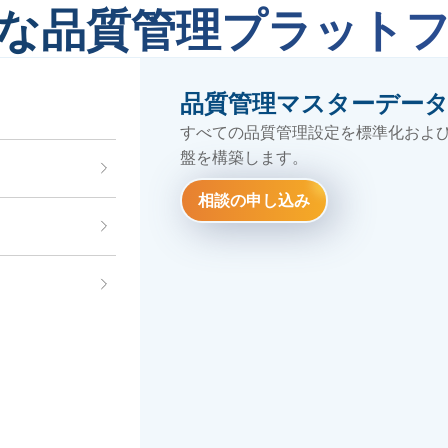
な品質管理プラット
品質管理マスターデー
すべての品質管理設定を標準化およ
盤を構築します。
チェックシート
入庫原材料品質レポート
相談の申し込み
相談の申し込み
特性要因図（魚の骨図）
散布図
出荷不良品集計・詳細レポート
管理図
相談の申し込み
相談の申し込み