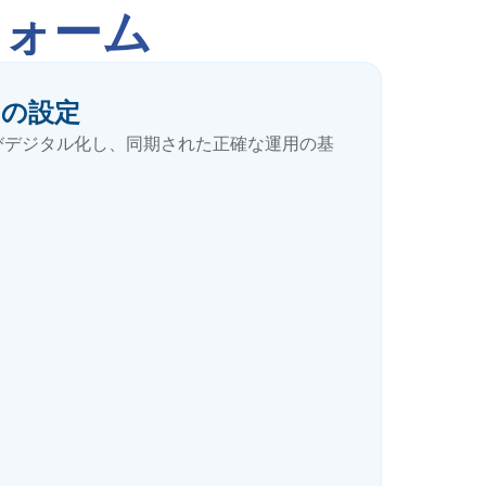
フォーム
タの設定
びデジタル化し、同期された正確な運用の基
フローチャート
製造工程別不良品集計・詳細レポー
パレート図
ト
ヒストグラム（層別状態図）
不良原因分析レポート（不良グルー
プ別・不良コード別）