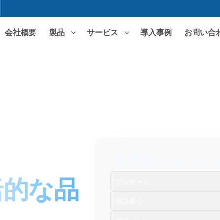
会社概要
製品
サービス
導入事例
お問い合
注目の検索
ERPソフトウェア
MESシステム
WMS
専門ソリューション
電子産業
機械工学 - 製造
包装 - 印刷
プラスチック成
医薬品
小売流通
専門家によるコン
建築資材
F&B
括的な品