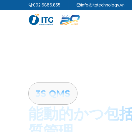
"
"
092.6886.855
info@itgtechnology.vn
エコシステム
3S ERP
企業資源計画ソリューション
3S i​FACTORY
スマートファクトリーソリューション
3S WMS
3S MES
3S SPS
3S QMS
3S MMS
3S EMS
能動的かつ包
3S F-INSIGHT
質管理
3S SystemX - Cloud Edition​