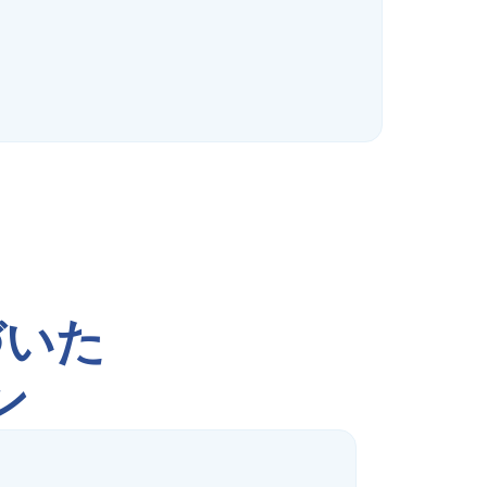
づいた
ン