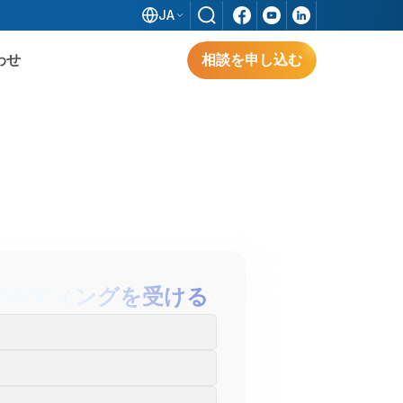
JA
わせ
相談を申し込む
ソフトウェア
解決策を探る
形
サルティングを受ける
解決策を探る
3S IFACTORY（日系標準ソリューション）
は、FDI企業のスマートファクトリーを実現
し、ベトナムにおける業務最適化と生産性