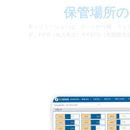
保管場所の
本ソリューションは、ロットから棚・ラッ
す。FIFO（先入先出）やFEFO（先期