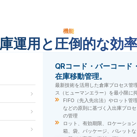
機能
庫運用と圧倒的な効
QRコード・バーコード・
庫・棚卸・
在庫移動管理。
ロット別の入出庫および移動履歴
完全に記録。
最新技術を活用した倉庫プロセス管
品目コード（SKU）、ロット、
ロケーション別の入出庫および在
トラブル発生時や、顧客・パート
ス（ヒューマンエラー）を最小限に
期限などに基づく在庫管理。リア
集計。
ーからの要望時に情報を容易に追
データの自動認識により、手入力
FIFO（先入先出法）やロット管
タイムでの在庫記録。
空きロケーションの提案。
可能。
不要。
などの原則に基づく入出庫プロセ
安全在庫レベルの設定。閾値（し
入庫、プットアウェイ（棚入れ）
の管理
詳細資料ダウンロード
詳細資料ダウンロード
いち）への到達または超過時の自
ピッキングなど、すべての倉庫業
ロット、有効期限、ロケーション
アラート。
をサポート
箱、袋、パッケージ、パレットな
在庫維持コストを削減し、在庫回