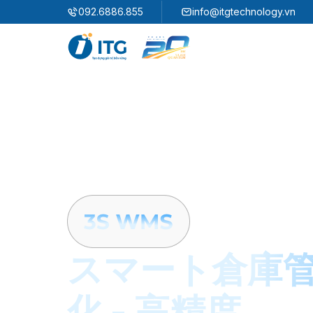
"
"
092.6886.855
info@itgtechnology.vn
エコシステム
3S ERP
企業資源計画ソリューション
3S i​FACTORY
スマートファクトリーソリューション
3S WMS
3S MES
3S SPS
3S QMS
3S MMS
3S EMS
スマート倉庫
3S F-INSIGHT
化 - 高精度
3S SystemX - Cloud Edition​