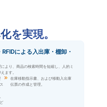
率化を実現。
RFIDによる入出庫・棚卸・
を
生産および品質管理（QC・QA）プ
ロセスとの緊密な連携。
理により、商品の検索時間を短縮し、人的ミ
有効
庫
ナ
高価値または高回転アイテムの管理
ロケーション別の倉庫状況管理。
信頼性を向上させ、ISO、GMP、
抑えます。
ル
跡
が
を優先するためのABC分析をサポー
HACCPなどの規格が求めるトレー
WMSシステムへの即時（リアルタ
理
在庫移動指示書、および移動入出庫
ト。
サビリティ要件に対応。
イム）データ同期。
ス
伝票の作成と管理。
き
、
販売および生産データと連携し、リ
出庫、ロケーション移動、および正
動
務
アルタイムで需給バランスを調整。
確な棚卸しの管理。
、
ど
転