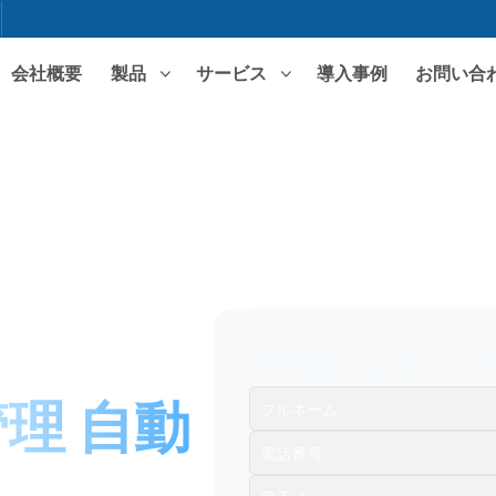
会社概要
製品
サービス
導入事例
お問い合
注目の検索
ERPソフトウェア
MESシステム
WMS
専門ソリューション
電子産業
機械工学 - 製造
包装 - 印刷
プラスチック成
医薬品
小売流通
専門家によるコン
建築資材
F&B
管理
自動