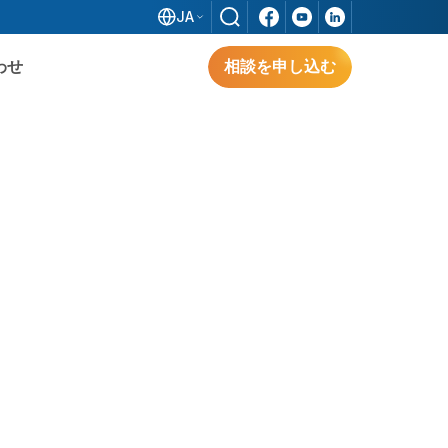
JA
わせ
相談を申し込む
ソフトウェア
解決策を探る
形
解決策を探る
3S IFACTORY（日系標準ソリューション）
は、FDI企業のスマートファクトリーを実現
し、ベトナムにおける業務最適化と生産性