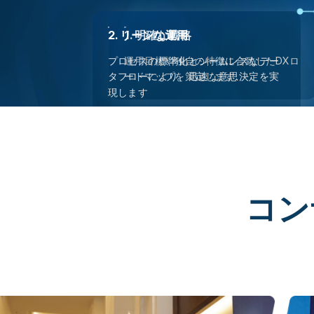
2. リーンな運用
1. 明確な戦略
プロセスの標準化とシームレスなデー
運用目標や独自の特徴に合致したDXロ
タフローにより、迅速な意思決定を実
ードマップを策定します
現します
コン