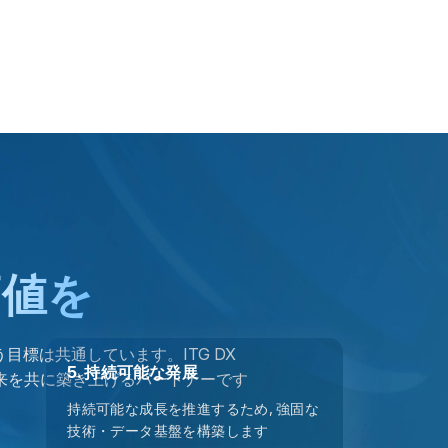
価値を
目標は共通しています。ITG DX
5. 持続可能な発展
来を共に築き上げるパートナーです
持続可能な成長を推進するため, 強固な
技術・データ基盤を構築します