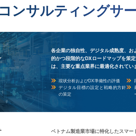
コンサルティングサ
フ
各企業の独自性、デジタル成熟度、お
ン
的かつ段階的なDXロードマップを策
は、主要な重点業界に最適化されてい
現状分析およびDX準備性の評価
デジタル目標の設定と戦略的方針
の策定
サ
ベトナム製造業市場に特化したスマー