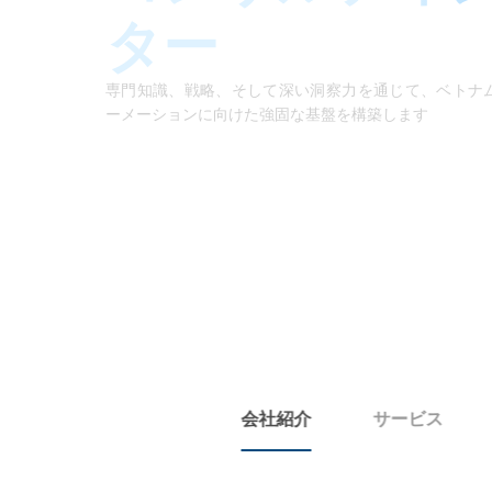
製造業向けクラウド型DXソリューション
ター
専門知識、戦略、そして深い洞察力を通じて、ベトナ
ーメーションに向けた強固な基盤を構築します
会社紹介
サービス