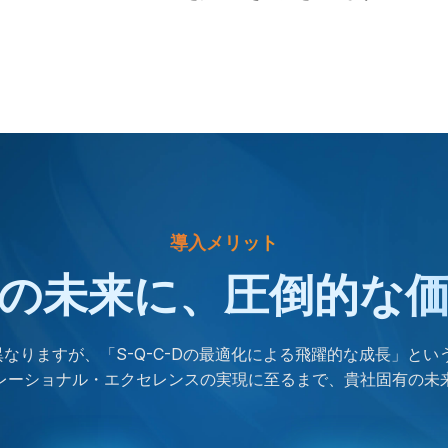
導入メリット
の未来に、圧倒的な
りますが、「S-Q-C-Dの最適化による飛躍的な成長」という
レーショナル・エクセレンスの実現に至るまで、貴社固有の未