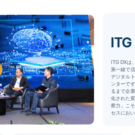
IT
ITG D
第一線で
デジタル
ンターで
るまで企
化された
察力」こそ
セスにおい