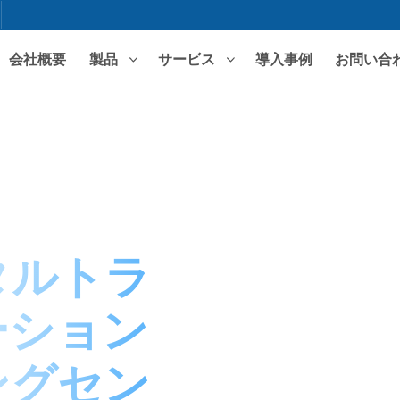
会社概要
製品
サービス
導入事例
お問い合
注目の検索
ERPソフトウェア
MESシステム
WMS
専門ソリューション
電子産業
機械工学 - 製造
包装 - 印刷
プラスチック成
ジタルトラ
医薬品
小売流通
建築資材
F&B
ーション
ングセン