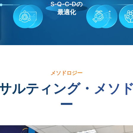
S-Q-C-Dの
最適化
メソドロジー
サルティング・メソ
ー