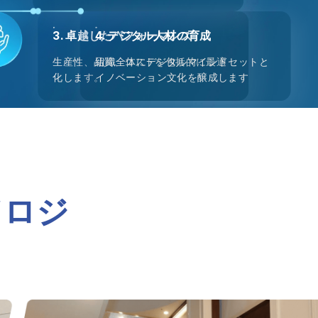
3. 卓越したパフォーマンス
4. デジタル人材の育成
生産性、品質、コストを包括的に最適
組織全体にデジタルマインドセットと
化します。
イノベーション文化を醸成します
ドロジ