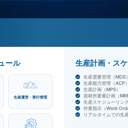
ジュール
生産計画・ス
生産需要管理（MDS
生産能力管理（ACP
生産計画（MPS）
資材所要量計画（MR
生産運営・実行管理
生産スケジューリン
作業指示（Work O
リアルタイムでの生