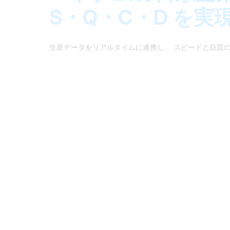
製造業向けクラウド型DXソリューション
S・Q・C・D を実
生産データをリアルタイムに連携し、 スピードと品質