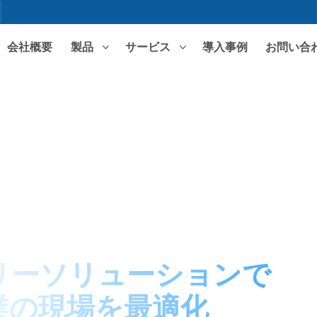
会社概要
製品
サービス
導入事例
お問い合
注目の検索
ERPソフトウェア
MESシステム
WMS
専門ソリューション
電子産業
機械工学 - 製造
包装 - 印刷
プラスチック成
医薬品
小売流通
建築資材
F&B
リーソリューションで
業の現場を最適化