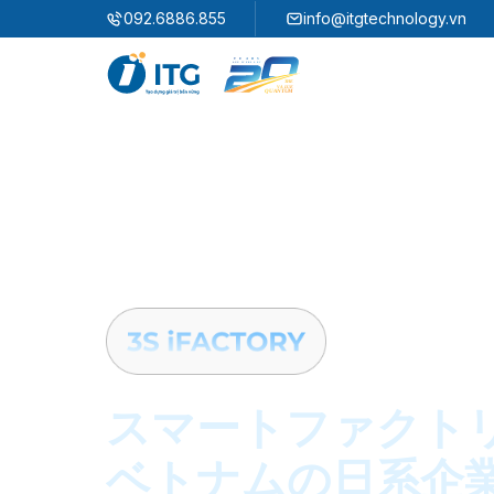
"
"
092.6886.855
info@itgtechnology.vn
エコシステム
3S ERP
企業資源計画ソリューション
3S i​FACTORY
スマートファクトリーソリューション
3S WMS
3S MES
3S SPS
3S QMS
3S MMS
3S EMS
スマートファクト
3S F-INSIGHT
ベトナムの日系企
3S SystemX - Cloud Edition​