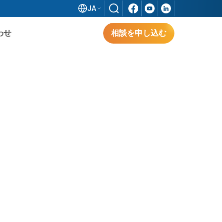
JA
わせ
相談を申し込む
ソフトウェア
解決策を探る
形
解決策を探る
3S IFACTORY（日系標準ソリューション）
は、FDI企業のスマートファクトリーを実現
し、ベトナムにおける業務最適化と生産性