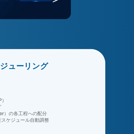
ケジューリング
）
）
P）
グ
rder）の各工程への配分
産スケジュール自動調整