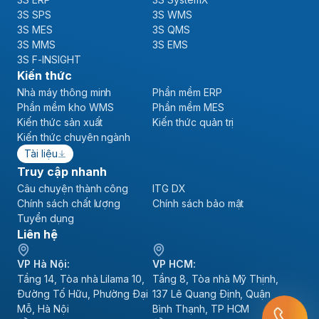
3S SPS
3S WMS
3S MES
3S QMS
3S MMS
3S EMS
3S F-INSIGHT
Kiến thức
Nhà máy thông minh
Phần mềm ERP
Phần mềm kho WMS
Phần mềm MES
Kiến thức sản xuất
Kiến thức quản trị
Kiến thức chuyên ngành
Tài liệu
Truy cập nhanh
Câu chuyện thành công
ITG DX
Chính sách chất lượng
Chính sách bảo mật
Tuyển dụng
Liên hệ
VP Hà Nội:
VP HCM:
Tầng 14, Tòa nhà Lilama 10,
Tầng 8, Tòa nhà Mỹ Thịnh,
Đường Tố Hữu, Phường Đại
137 Lê Quang Định, Quận
Mỗ, Hà Nội
Bình Thạnh, TP HCM