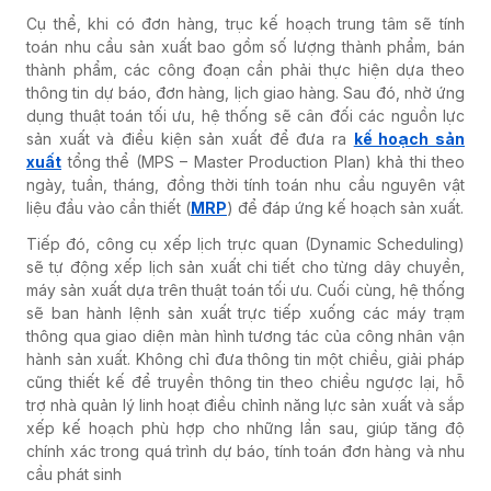
Cụ thể, khi có đơn hàng, trục kế hoạch trung tâm sẽ tính
toán nhu cầu sản xuất bao gồm số lượng thành phẩm, bán
thành phẩm, các công đoạn cần phải thực hiện dựa theo
thông tin dự báo, đơn hàng, lịch giao hàng. Sau đó, nhờ ứng
dụng thuật toán tối ưu, hệ thống sẽ cân đối các nguồn lực
sản xuất và điều kiện sản xuất để đưa ra
kế hoạch sản
xuất
tổng thể (MPS – Master Production Plan) khả thi theo
ngày, tuần, tháng, đồng thời tính toán nhu cầu nguyên vật
liệu đầu vào cần thiết (
MRP
) để đáp ứng kế hoạch sản xuất.
Tiếp đó, công cụ xếp lịch trực quan (Dynamic Scheduling)
sẽ tự động xếp lịch sản xuất chi tiết cho từng dây chuyền,
máy sản xuất dựa trên thuật toán tối ưu. Cuối cùng, hệ thống
sẽ ban hành lệnh sản xuất trực tiếp xuống các máy trạm
thông qua giao diện màn hình tương tác của công nhân vận
hành sản xuất. Không chỉ đưa thông tin một chiều, giải pháp
cũng thiết kế để truyền thông tin theo chiều ngược lại, hỗ
trợ nhà quản lý linh hoạt điều chỉnh năng lực sản xuất và sắp
xếp kế hoạch phù hợp cho những lần sau, giúp tăng độ
chính xác trong quá trình dự báo, tính toán đơn hàng và nhu
cầu phát sinh