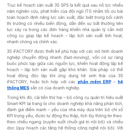
Trục kế hoạch sản xuất 3S SPS là kết quả sau nỗ lực nhiều
năm nghiên cứu, phát triển của đội ngũ ITG nhằm tối ưu bài
toán hoạch định năng lực sản xuất, đặc biệt trong bối cảnh
thị trường có nhiều biến động, dẫn đến sự bất thường liên
tục xảy ra trong các đơn hàng khiến nhà quản lý cần một
công cụ giúp lập kế hoạch – lập lịch sản xuất linh hoạt,
nhanh chóng và chính xác.
3S iFACTORY được thiết kế phù hợp với các mô hình doanh
nghiệp chuyển động nhanh (fast-moving), vốn có sự ràng
buộc phức tạp giữa các nguồn lực, khiến hoạt động lập kế
hoạch – lập lịch sản xuất gặp khó khăn. Giải pháp có thể
hoạt động độc lập khi ứng dụng hệ sinh thái của 3S
iFACTORY, hoặc tích hợp với các
phần mềm ERP
–
hệ
thống MES
sẵn có của doanh nghiệp.
Trong khi đó, cải tiến thứ hai – bộ công cụ quản trị hiệu suất
Smart-KPI lại trang bị cho doanh nghiệp khả năng phân tích,
đánh giá điểm mạnh – yếu của nhà máy dựa trên bộ chỉ số
KPI trọng yếu, được tự động thu thập, tích lũy thông tin theo
theo chiều ngang (xuyên suốt chuỗi giá trị nội bộ) và chiều
dọc (quy hoạch các tầng hệ thống công nghệ nội bộ). Với