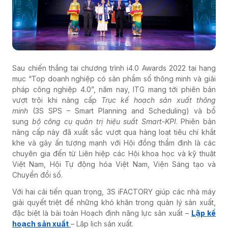
Sau chiến thắng tại chương trình i4.0 Awards 2022 tại hạng
mục “Top doanh nghiệp có sản phẩm số thông minh và giải
pháp công nghiệp 4.0”, năm nay, ITG mang tới phiên bản
vượt trội khi nâng cấp
Trục kế hoạch sản xuất thông
minh
(3S SPS – Smart Planning and Scheduling) và bổ
sung
bộ công cụ quản trị hiệu suất Smart-KPI
. Phiên bản
nâng cấp này đã xuất sắc vượt qua hàng loạt tiêu chí khắt
khe và gây ấn tượng mạnh với Hội đồng thẩm định là các
chuyên gia đến từ Liên hiệp các Hội khoa học và kỹ thuật
Việt Nam, Hội Tự động hóa Việt Nam, Viện Sáng tạo và
Chuyển đổi số.
Với hai cải tiến quan trọng, 3S iFACTORY giúp các nhà máy
giải quyết triệt để những khó khăn trong quản lý sản xuất,
đặc biệt là bài toán Hoạch định năng lực sản xuất –
Lập kế
hoạch sản xuất
– Lập lịch sản xuất.