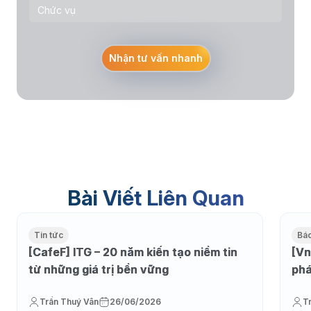
Nhận tư vấn nhanh
Bài Viết Liên Quan
Tin tức
Báo
[CafeF] ITG – 20 năm kiến tạo niềm tin
[Vn
từ những giá trị bền vững
phá
Trần Thuý Vân
26/06/2026
T