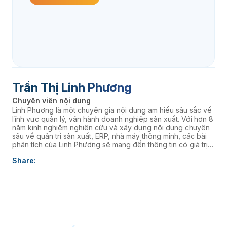
Trần Thị Linh Phương
Chuyên viên nội dung
Linh Phương là một chuyên gia nội dung am hiểu sâu sắc về
lĩnh vực quản lý, vận hành doanh nghiệp sản xuất. Với hơn 8
năm kinh nghiệm nghiên cứu và xây dựng nội dung chuyên
sâu về quản trị sản xuất, ERP, nhà máy thông minh, các bài
phân tích của Linh Phương sẽ mang đến thông tin có giá trị
thực tiễn, giúp doanh nghiệp nâng cao năng lực quản trị và
Share:
thúc đẩy chuyển đổi số. âaaa