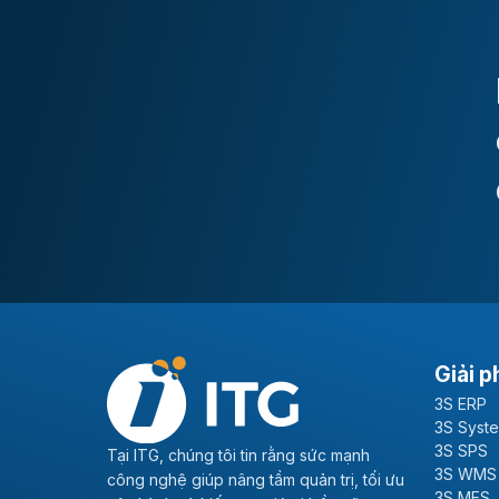
Giải p
3S ERP
3S Syst
3S SPS
Tại ITG, chúng tôi tin rằng sức mạnh
3S WMS
công nghệ giúp nâng tầm quản trị, tối ưu
3S MES