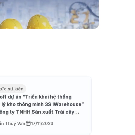
tức sự kiện
 off dự án “Triển khai hệ thống
 lý kho thông minh 3S iWarehouse”
Công ty TNHH Sản xuất Trái cây
 Phát
ần Thuý Vân
17/11/2023