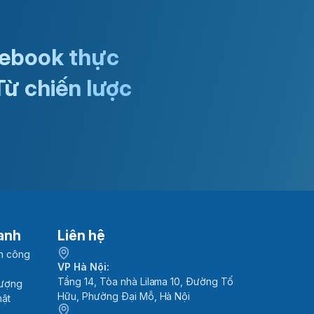
 ebook thực
Từ chiến lược
anh
Liên hệ
h công
VP Hà Nội:
Tầng 14, Tòa nhà Lilama 10, Đường Tố
lượng
Hữu, Phường Đại Mỗ, Hà Nội
mật