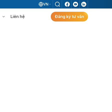
VN
Liên hệ
Đăng ký tư vấn
mềm WMS
Khám phá giải pháp
 MES không khi đã có ERP?
ẻ
ng
Khám Phá Giải Pháp
Giải Pháp ERP Chuẩn Nhật Cho Doanh
Nghiệp FDI Kiến Tạo Nhà Máy Thông
Minh, Tối Ưu Vận Hành, Bứt Phá Hiệu Suất
Tại Việt Nam.