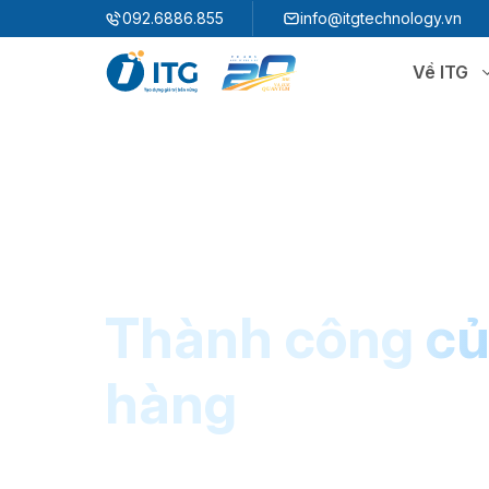
"
"
092.6886.855
info@itgtechnology.vn
Về ITG
Hệ sinh thái
N
3S ERP
Giải pháp quản trị hoạch định nguồn lực
3S i​FACTORY
P
Giải pháp nhà máy thông minh
3S WMS
3S MES
Thành công củ
P
3S SPS
3S QMS
3S MMS
3S EMS
hàng
P
3S F-INSIGHT
3S SystemX - Cloud Edition​