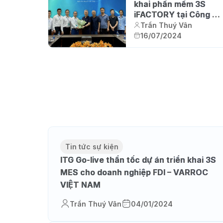
khai phần mềm 3S
iFACTORY tại Công ty
TNHH công nghệ cao
Trần Thuý Vân
Polymer Q&T – Nhà
16/07/2024
máy hiện đại nhất thế
giới trong lĩnh vực
Polymer
Tin tức sự kiện
ITG Go-live thần tốc dự án triển khai 3S
MES cho doanh nghiệp FDI – VARROC
VIỆT NAM
Trần Thuý Vân
04/01/2024