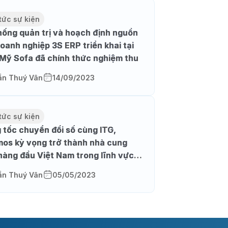
tức sự kiện
hống quản trị và hoạch định nguồn
doanh nghiệp 3S ERP triển khai tại
 Mỹ Sofa đã chính thức nghiệm thu
ần Thuý Vân
14/09/2023
tức sự kiện
 tốc chuyển đổi số cùng ITG,
os kỳ vọng trở thành nhà cung
hàng đầu Việt Nam trong lĩnh vực
hí phụ trợ
ần Thuý Vân
05/05/2023