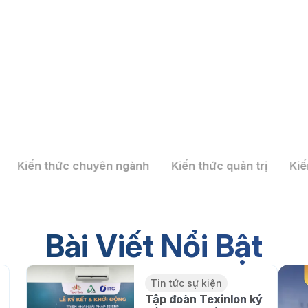
Kiến thức chuyên ngành
Kiến thức quản trị
Kiế
ải pháp nhà máy thông minh 3S
iấy HHP GLOBAL
Bài Viết Nổi Bật
Tin tức sự kiện
Tập đoàn Texinlon ký