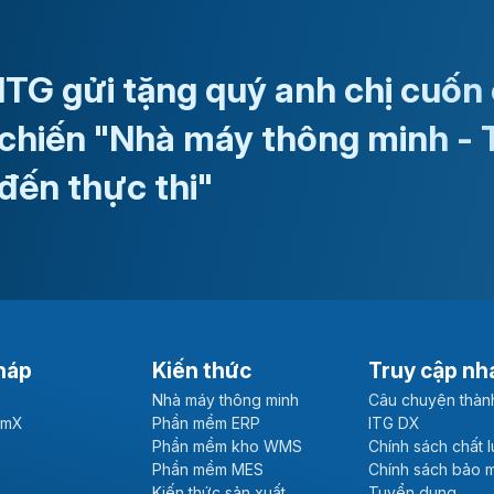
ITG gửi tặng quý anh chị cuốn
chiến "Nhà máy thông minh - 
đến thực thi"
háp
Kiến thức
Truy cập nh
Nhà máy thông minh
Câu chuyện thàn
emX
Phần mềm ERP
ITG DX
Phần mềm kho WMS
Chính sách chất 
Phần mềm MES
Chính sách bảo 
Kiến thức sản xuất
Tuyển dụng