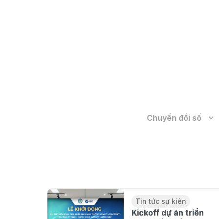
Giải pháp chuyển đổi số sản xuất trên Cloud
Chuyển đổi số
Tin tức sự kiện
Golive dự án triển khai gi
iFACTORY tại nhà máy g
Trần Thuý Vân
01/10/2024
Tin tức sự kiện
Kickoff dự án triển