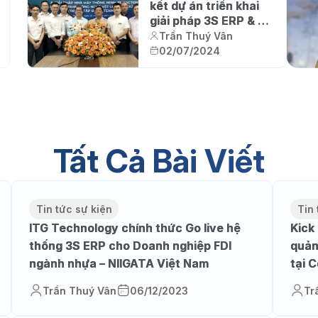
kết dự án triển khai
giải pháp 3S ERP & 3S
iFACTORY cho nhà
Trần Thuý Vân
máy Đức Thịnh, góp
02/07/2024
phần hiện thực hóa
cam kết ESG
Tất Cả Bài Viết
Tin tức sự kiện
Tin 
ITG Technology chính thức Go live hệ
Kick
thống 3S ERP cho Doanh nghiệp FDI
quản
ngành nhựa – NIIGATA Việt Nam
tại 
Hùng
Trần Thuý Vân
06/12/2023
Tr