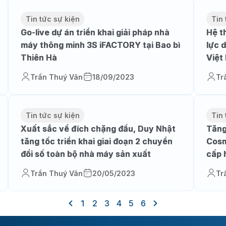
Tin tức sự kiện
Tin 
Go-live dự án triển khai giải pháp nhà
Hệ t
máy thông minh 3S iFACTORY tại Bao bì
lực 
Thiên Hà
Việt
Trần Thuý Vân
18/09/2023
Tr
Tin tức sự kiện
Tin 
Xuất sắc về đích chặng đầu, Duy Nhật
Tăng
tăng tốc triển khai giai đoạn 2 chuyển
Cosm
đổi số toàn bộ nhà máy sản xuất
cấp 
cơ k
Trần Thuý Vân
20/05/2023
Tr
1
2
3
4
5
6