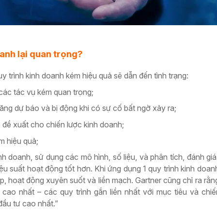
oanh lại quan trọng?
y trình kinh doanh kém hiệu quả sẽ dẫn đến tình trạng:
 các tác vụ kém quan trọng;
ng dự báo và bị động khi có sự cố bất ngờ xảy ra;
ể đề xuất cho chiến lược kinh doanh;
m hiệu quả;
nh doanh, sử dụng các mô hình, số liệu, và phân tích, đánh gi
 hiệu suất hoạt động tốt hơn. Khi ứng dụng 1 quy trình kinh doa
p, hoạt động xuyên suốt và liền mạch. Gartner cũng chỉ ra rằ
ị cao nhất – các quy trình gắn liền nhất với mục tiêu và chiế
đầu tư cao nhất.”