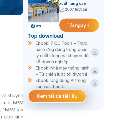
xuất nâng cao
2007 lượt tải
Tải ngay
Top download
Ebook: 7 QC Tools – Thực
hành ứng dụng trong quản
lý chất lượng và chuyển đổi
số doanh nghiệp
Ebook: Nhà máy thông minh
– Từ chiến lược tới thực thi
Ebook: Ứng dụng AI trong
sản xuất bao bì
á và khuyến
Xem tất cả tài liệu
nh mới, BPM
ng “BPM tập
n lược kinh