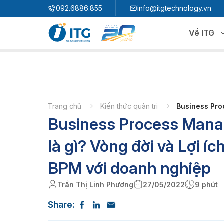
"
"
092.6886.855
info@itgtechnology.vn
Về ITG
Hệ sinh thái
N
3S ERP
Giải pháp quản trị hoạch định nguồn lực
Trang chủ
Kiến thức quản trị
Business Pro
Business Process Man
3S i​FACTORY
P
Giải pháp nhà máy thông minh
3S WMS
3S MES
là gì? Vòng đời và Lợi íc
P
3S SPS
3S QMS
BPM với doanh nghiệp
3S MMS
3S EMS
Trần Thị Linh Phương
27/05/2022
9 phút
P
3S F-INSIGHT
Share:
3S SystemX - Cloud Edition​