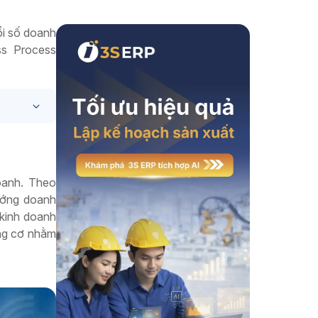
Xem thêm
ổi số doanh
ss Process
oanh. Theo
ướng doanh
 kinh doanh
ộng cơ nhằm