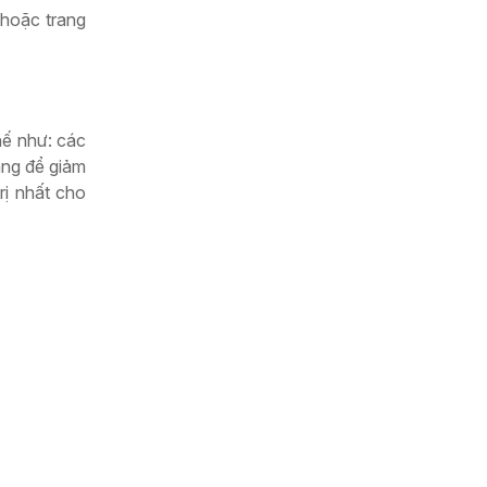
hoặc trang
hế như: các
ăng để giảm
rị nhất cho