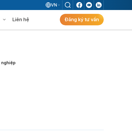
VN
Liên hệ
Đăng ký tư vấn
mềm WMS
Khám phá giải pháp
 MES không khi đã có ERP?
h nghiệp
ẻ
ng
Khám Phá Giải Pháp
Giải Pháp ERP Chuẩn Nhật Cho Doanh
Nghiệp FDI Kiến Tạo Nhà Máy Thông
Minh, Tối Ưu Vận Hành, Bứt Phá Hiệu Suất
Tại Việt Nam.