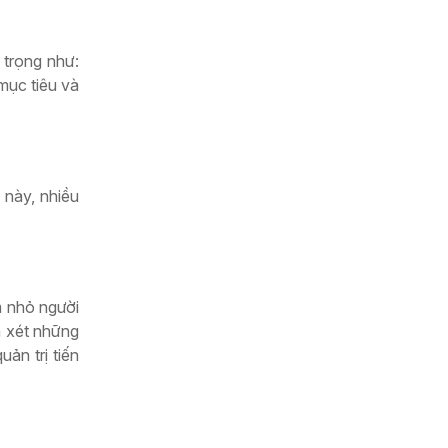
 trọng như:
mục tiêu và
 này, nhiều
m nhỏ người
m xét những
ản trị tiến