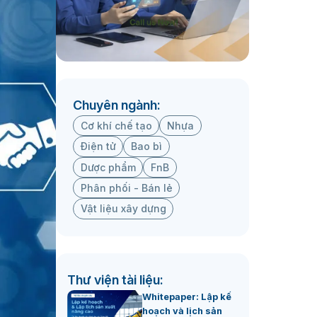
Chuyên ngành:
Cơ khí chế tạo
Nhựa
Điện tử
Bao bì
Dược phẩm
FnB
Phân phối - Bán lẻ
Vật liệu xây dựng
Thư viện tài liệu:
Whitepaper: Lập kế
hoạch và lịch sản