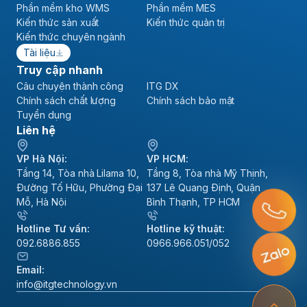
Phần mềm kho WMS
Phần mềm MES
Kiến thức sản xuất
Kiến thức quản trị
Kiến thức chuyên ngành
Tài liệu
Truy cập nhanh
Câu chuyện thành công
ITG DX
Chính sách chất lượng
Chính sách bảo mật
Tuyển dụng
Liên hệ
VP Hà Nội:
VP HCM:
Tầng 14, Tòa nhà Lilama 10,
Tầng 8, Tòa nhà Mỹ Thịnh,
Đường Tố Hữu, Phường Đại
137 Lê Quang Định, Quận
Mỗ, Hà Nội
Bình Thạnh, TP HCM
Hotline Tư vấn:
Hotline kỹ thuật:
092.6886.855
0966.966.051/052
Email:
info@itgtechnology.vn