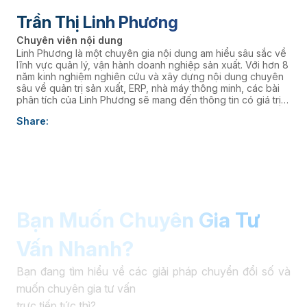
Trần Thị Linh Phương
Chuyên viên nội dung
Linh Phương là một chuyên gia nội dung am hiểu sâu sắc về
lĩnh vực quản lý, vận hành doanh nghiệp sản xuất. Với hơn 8
năm kinh nghiệm nghiên cứu và xây dựng nội dung chuyên
sâu về quản trị sản xuất, ERP, nhà máy thông minh, các bài
phân tích của Linh Phương sẽ mang đến thông tin có giá trị
thực tiễn, giúp doanh nghiệp nâng cao năng lực quản trị và
Share:
thúc đẩy chuyển đổi số. âaaa
Bạn Muốn Chuyên Gia Tư
Vấn Nhanh?
Bạn đang tìm hiểu về các giải pháp chuyển đổi số và
muốn chuyên gia tư vấn
trực tiếp tức thì?