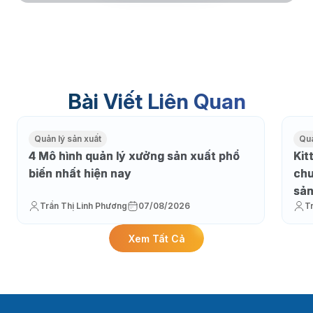
Bài Viết Liên Quan
Quản lý sản xuất
Quả
4 Mô hình quản lý xưởng sản xuất phổ
Kit
biến nhất hiện nay
chu
sản
Trần Thị Linh Phương
07/08/2026
T
Xem Tất Cả