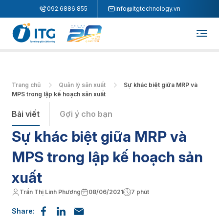
"
"
092.6886.855
info@itgtechnology.vn
Trang chủ
Quản lý sản xuất
Sự khác biệt giữa MRP và
MPS trong lập kế hoạch sản xuất
Bài viết
Gợi ý cho bạn
Sự khác biệt giữa MRP và
MPS trong lập kế hoạch sản
xuất
Trần Thị Linh Phương
08/06/2021
7 phút
Share: