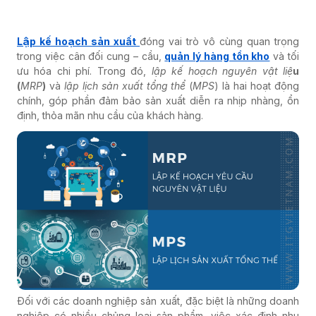
Lập kế hoạch sản xuất
đóng vai trò vô cùng quan trọng
trong việc cân đối cung – cầu,
quản lý hàng tồn kho
và tối
ưu hóa chi phí. Trong đó,
lập kế hoạch nguyên vật liệ
u
(
MRP
)
và
lập lịch sản xuất tổng thể
(
MPS
) là hai hoạt động
chính, góp phần đảm bảo sản xuất diễn ra nhịp nhàng, ổn
định, thỏa mãn nhu cầu của khách hàng.
Đối với các doanh nghiệp sản xuất, đặc biệt là những doanh
nghiệp có nhiều chủng loại sản phẩm, việc xác định nhu