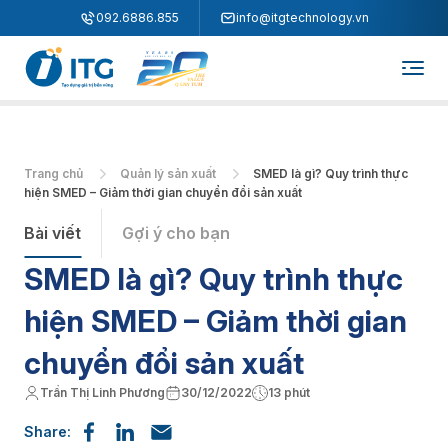
"
"
092.6886.855
info@itgtechnology.vn
Trang chủ
Quản lý sản xuất
SMED là gì? Quy trình thực
hiện SMED – Giảm thời gian chuyển đổi sản xuất
Bài viết
Gợi ý cho bạn
SMED là gì? Quy trình thực
hiện SMED – Giảm thời gian
chuyển đổi sản xuất
Trần Thị Linh Phương
30/12/2022
13 phút
Share: