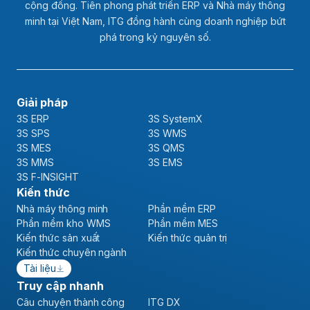
cộng đồng. Tiên phong phát triển ERP và Nhà máy thông
minh tại Việt Nam, ITG đồng hành cùng doanh nghiệp bứt
phá trong kỷ nguyên số.
Giải pháp
3S ERP
3S SystemX
3S SPS
3S WMS
3S MES
3S QMS
3S MMS
3S EMS
3S F-INSIGHT
Kiến thức
Nhà máy thông minh
Phần mềm ERP
Phần mềm kho WMS
Phần mềm MES
Kiến thức sản xuất
Kiến thức quản trị
Kiến thức chuyên ngành
Tài liệu
Truy cập nhanh
Câu chuyện thành công
ITG DX