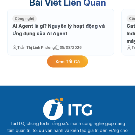
Bài Viết Liên Quan
Công nghệ
Cô
AI Agent là gì? Nguyên lý hoạt động và
Gat
Ứng dụng của AI Agent
Ind
máy
Trần Thị Linh Phương
05/08/2026
T
Xem Tất Cả
Tại ITG, chúng tôi tin rằng sức mạnh công nghệ giúp nâng
tầm quản trị, tối ưu vận hành và kiến tạo giá trị bền vững cho