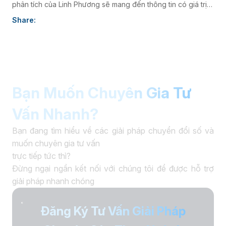
phân tích của Linh Phương sẽ mang đến thông tin có giá trị
thực tiễn, giúp doanh nghiệp nâng cao năng lực quản trị và
Share:
thúc đẩy chuyển đổi số. âaaa
Bạn Muốn Chuyên Gia Tư
Vấn Nhanh?
Bạn đang tìm hiểu về các giải pháp chuyển đổi số và
muốn chuyên gia tư vấn
trực tiếp tức thì?
Đừng ngại ngần kết nối với chúng tôi để được hỗ trợ
giải pháp nhanh chóng
Đăng Ký Tư Vấn Giải Pháp