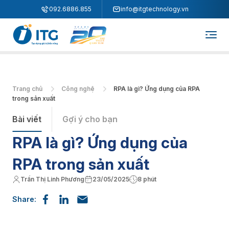
"
"
092.6886.855
info@itgtechnology.vn
Trang chủ
Công nghệ
RPA là gì? Ứng dụng của RPA
trong sản xuất
Bài viết
Gợi ý cho bạn
RPA là gì? Ứng dụng của
RPA trong sản xuất
Trần Thị Linh Phương
23/05/2025
8 phút
Share: