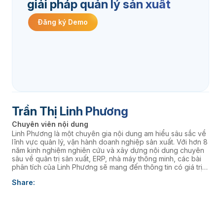
giải pháp quản lý sản xuất
Đăng ký Demo
Trần Thị Linh Phương
Chuyên viên nội dung
Linh Phương là một chuyên gia nội dung am hiểu sâu sắc về
lĩnh vực quản lý, vận hành doanh nghiệp sản xuất. Với hơn 8
năm kinh nghiệm nghiên cứu và xây dựng nội dung chuyên
sâu về quản trị sản xuất, ERP, nhà máy thông minh, các bài
phân tích của Linh Phương sẽ mang đến thông tin có giá trị
thực tiễn, giúp doanh nghiệp nâng cao năng lực quản trị và
Share:
thúc đẩy chuyển đổi số. âaaa