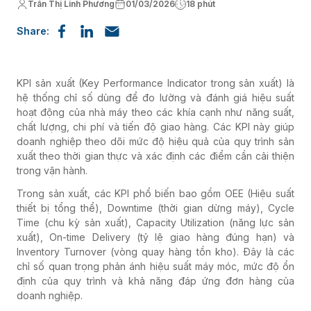
Trần Thị Linh Phương
01/03/2026
18 phút
Share:
KPI sản xuất (Key Performance Indicator trong sản xuất) là
hệ thống chỉ số dùng để đo lường và đánh giá hiệu suất
hoạt động của nhà máy theo các khía cạnh như năng suất,
chất lượng, chi phí và tiến độ giao hàng. Các KPI này giúp
doanh nghiệp theo dõi mức độ hiệu quả của quy trình sản
xuất theo thời gian thực và xác định các điểm cần cải thiện
trong vận hành.
Trong sản xuất, các KPI phổ biến bao gồm OEE (Hiệu suất
thiết bị tổng thể), Downtime (thời gian dừng máy), Cycle
Time (chu kỳ sản xuất), Capacity Utilization (năng lực sản
xuất), On-time Delivery (tỷ lệ giao hàng đúng hạn) và
Inventory Turnover (vòng quay hàng tồn kho). Đây là các
chỉ số quan trọng phản ánh hiệu suất máy móc, mức độ ổn
định của quy trình và khả năng đáp ứng đơn hàng của
doanh nghiệp.