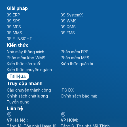
Giải pháp
3S ERP
3S SystemX
3S SPS
3S WMS
3S MES
3S QMS
3S MMS
3S EMS
3S F-INSIGHT
Kiến thức
Nhà máy thông minh
Phần mềm ERP
Phần mềm kho WMS
Phần mềm MES
Kiến thức sản xuất
Kiến thức quản trị
Kiến thức chuyên ngành
Tài liệu
Truy cập nhanh
Câu chuyện thành công
ITG DX
Chính sách chất lượng
Chính sách bảo mật
Tuyển dụng
Liên hệ
VP Hà Nội:
VP HCM:
Tầng 14, Tòa nhà Lilama 10,
Tầng 8, Tòa nhà Mỹ Thịnh,