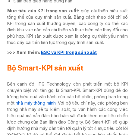
Đảm bảo giao hàng đúng hạn
Mục tiêu của KPI trong sản xuất:
giúp cải thiện hiệu suất
tổng thể của quy trình sản xuất. Bằng cách theo dõi chỉ số
KPI trong sản xuất thường xuyên, các công ty có thể xác
định khu vực nào cần cải thiện và thực hiện các thay đổi cho
phù hợp. KPI sản xuất được xem là công cụ thiết yếu nhằm
thúc đẩy cải tiến liên tục trong quy trình sản xuất.
>>> Xem thêm:
BSC và KPI trong sản xuất
Bộ Smart-KPI sản xuất
Bên cạnh đó, ITG Technology còn phát triển một bộ KPI
chuyên biệt với tên gọi là Smart-KPI. Smart-KPI dùng để đo
lường hiệu quả vận hành của các bộ phận, phòng ban trong
một
nhà máy thông minh
. Với bộ tiêu chí này, các phòng ban
trong nhà máy sẽ tự kiểm soát, tự vận hành các công việc
hiệu quả mà vẫn đảm bảo bám sát được theo mục tiêu chiến
lược chung của Ban lãnh đạo Công ty. Bộ Smart-KPI sẽ giúp
định hướng nhà máy dần tiến tới quản lý tốt 4 mục tiêu cốt lõi
S-Q-C-D, từ đó có thể đạt được bất kỳ mục tiêu chiến lược