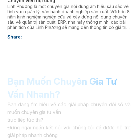
Chuyên viên nội dung
Linh Phương là một chuyên gia nội dung am hiểu sâu sắc về
lĩnh vực quản lý, vận hành doanh nghiệp sản xuất. Với hơn 8
năm kinh nghiệm nghiên cứu và xây dựng nội dung chuyên
sâu về quản trị sản xuất, ERP, nhà máy thông minh, các bài
phân tích của Linh Phương sẽ mang đến thông tin có giá trị
thực tiễn, giúp doanh nghiệp nâng cao năng lực quản trị và
Share:
thúc đẩy chuyển đổi số. âaaa
Bạn Muốn Chuyên Gia Tư
Vấn Nhanh?
Bạn đang tìm hiểu về các giải pháp chuyển đổi số và
muốn chuyên gia tư vấn
trực tiếp tức thì?
Đừng ngại ngần kết nối với chúng tôi để được hỗ trợ
giải pháp nhanh chóng