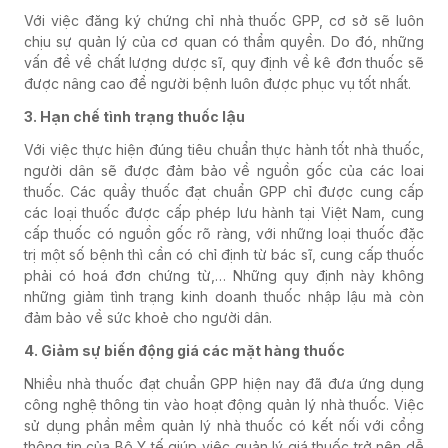
Với việc đăng ký chứng chỉ nhà thuốc GPP, cơ sở sẽ luôn
chịu sự quản lý của cơ quan có thẩm quyền. Do đó, những
vấn đề về chất lượng dược sĩ, quy định về kê đơn thuốc sẽ
được nâng cao để người bệnh luôn được phục vụ tốt nhất.
3. Hạn chế tình trạng thuốc lậu
Với việc thực hiện đúng tiêu chuẩn thực hành tốt nhà thuốc,
người dân sẽ được đảm bảo về nguồn gốc của các loai
thuốc. Các quầy thuốc đạt chuẩn GPP chỉ được cung cấp
các loại thuốc được cấp phép lưu hành tại Việt Nam, cung
cấp thuốc có nguồn gốc rõ ràng, với những loại thuốc đặc
trị một số bệnh thì cần có chỉ định từ bác sĩ, cung cấp thuốc
phải có hoá đơn chứng từ,… Những quy định này không
những giảm tình trạng kinh doanh thuốc nhập lậu mà còn
đảm bảo về sức khoẻ cho người dân.
4. Giảm sự biến động giá các mặt hàng thuốc
Nhiều nhà thuốc đạt chuẩn GPP hiện nay đã đưa ứng dụng
công nghệ thông tin vào hoạt động quản lý nhà thuốc. Việc
sử dụng phần mềm quản lý nhà thuốc có kết nối với cổng
thông tin của Bộ Y tế giúp việc quản lý giá thuốc trở nên dễ