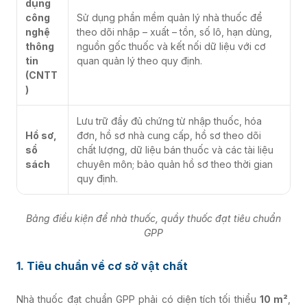
dụng
công
Sử dụng phần mềm quản lý nhà thuốc để
nghệ
theo dõi nhập – xuất – tồn, số lô, hạn dùng,
thông
nguồn gốc thuốc và kết nối dữ liệu với cơ
tin
quan quản lý theo quy định.
(CNTT
)
Lưu trữ đầy đủ chứng từ nhập thuốc, hóa
Hồ sơ,
đơn, hồ sơ nhà cung cấp, hồ sơ theo dõi
sổ
chất lượng, dữ liệu bán thuốc và các tài liệu
sách
chuyên môn; bảo quản hồ sơ theo thời gian
quy định.
Bảng điều kiện để nhà thuốc, quầy thuốc đạt tiêu chuẩn
GPP
1. Tiêu chuẩn về cơ sở vật chất
Nhà thuốc đạt chuẩn GPP phải có diện tích tối thiểu
10 m²
,