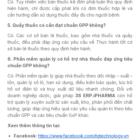
Có. Tuy nhiên việc bán thuốc kê đơn phải tuân thủ quy định
hiện hành, chỉ được cấp phát khi có đơn thuốc hợp lệ và
cần hướng dẫn sử dụng thuốc đầy đủ cho người bệnh.
5. Quầy thuốc có cần đạt chuẩn GPP không?
Có. Các cơ sở bán lẻ thuốc, bao gồm nhà thuốc và quầy
thuốc, đều phải đáp ứng các yêu cầu về Thực hành tốt cơ
sở bán lẻ thuốc theo quy định hiện hành.
6. Phần mềm quản lý có hỗ trợ nhà thuốc đáp ứng tiêu
chuẩn GPP không?
Có. Phần mềm quản lý giúp nhà thuốc theo dõi nhập – xuất –
tồn, quản lý số lô, hạn sử dụng, điều kiện bảo quản, lưu trữ
hồ sơ điện tử và truy xuất dữ liệu nhanh chóng. Đối với
doanh nghiệp dược, giải pháp
3S ERP.iPHARMA
còn hỗ
trợ quản lý xuyên suốt từ sản xuất, kho, phân phối đến chất
lượng, giúp đáp ứng hiệu quả các yêu cầu quản trị theo tiêu
chuẩn GPP và các tiêu chuẩn GxP khác.
Xem thêm thông tin tại:
Facebook:
https://www.facebook.com/itgtechnology.vn