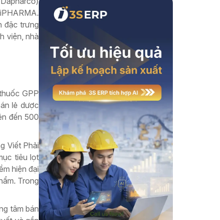
 (Dapharco)
RP.iPHARMA.
Xem thêm
n đặc trưng
h viện, nhà
 thuốc GPP
bán lẻ dược
lên đến 500
g Viết Phải
ục tiêu lọt
ềm hiện đại
phẩm. Trong
ng tâm bán