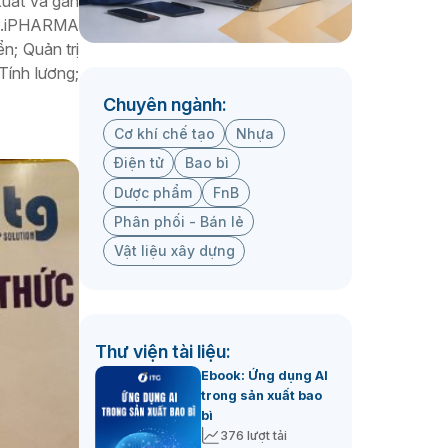
xuất và gần
RP.iPHARMA
n; Quản trị
Tính lương;
Chuyên ngành:
Cơ khí chế tạo
Nhựa
Điện tử
Bao bì
Dược phẩm
FnB
Phân phối - Bán lẻ
Vật liệu xây dựng
Thư viện tài liệu:
Ebook: Ứng dụng AI
trong sản xuất bao
bì
376 lượt tải