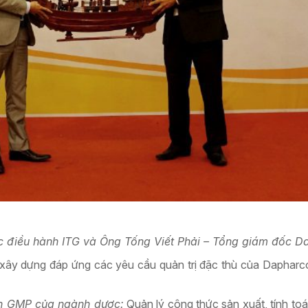
điều hành ITG và Ông Tống Viết Phải – Tổng giám đốc D
y dựng đáp ứng các yêu cầu quản trị đặc thù của Dapharco
uẩn GMP của ngành dược:
Quản lý công thức sản xuất, tính toá