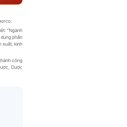
harco.
iết: “Ngành
g dụng phần
 xuất, kinh
thành công
Dược, Dược