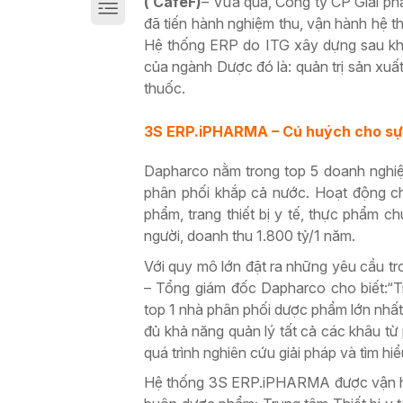
( CafeF)
– Vừa qua, Công ty CP Giải ph
Giải pháp chuyển đổi số sản xuất trên Cloud
đã tiến hành nghiệm thu, vận hành hệ
Hệ thống ERP do ITG xây dựng sau khi 
của ngành Dược đó là: quản trị sản xuấ
thuốc.
3S ERP.iPHARMA – Cú huých cho sự
Dapharco nằm trong top 5 doanh nghi
phân phối khắp cả nước. Hoạt động ch
phẩm, trang thiết bị y tế, thực phẩm c
người, doanh thu 1.800 tỷ/1 năm.
Với quy mô lớn đặt ra những yêu cầu t
– Tổng giám đốc Dapharco cho biết:“Tr
top 1 nhà phân phối dược phẩm lớn nhất
đủ khả năng quản lý tất cả các khâu từ
quá trình nghiên cứu giải pháp và tìm hiể
Hệ thống 3S ERP.iPHARMA được vận hàn