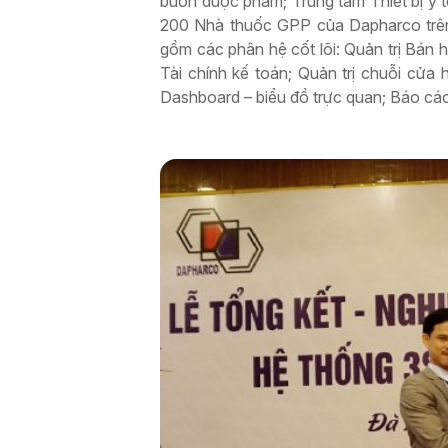
buôn dược phẩm; Trung tâm Thiết bị y 
200 Nhà thuốc GPP của Dapharco trên
gồm các phân hệ cốt lõi: Quản trị Bán 
Tài chính kế toán; Quản trị chuỗi cửa 
Dashboard – biểu đồ trực quan; Báo cáo 