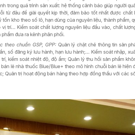
nh trong quá trình sản xuất: hệ thống cảnh báo giúp người quả
lỗi từ đâu để giải quyết kịp thời, đảm bảo tốt nhất được chất
lý tồn kho theo số lô, hạn dùng của nguyên liệu, thành phẩm, q
 vị trí… Kiểm soát chất lượng nguyên liệu đầu vào, chất lượn
nh phẩm đưa ra kênh phân phối.
ợc theo chuẩn GSP, GPP:
Quản lý chặt chẽ thông tin sản p
ần, số đăng ký lưu hành, hạn lưu hành;… Kiểm soát nhập, xuấ
 trí, kiểm soát nhiệt độ, độ ẩm; Quản lý thu hồi sản phẩm khô
bán lẻ nhà thuốc Blue/Blue+ theo mô hình chuỗi bán lẻ hiện đạ
; Quản trị hoạt động bán hàng theo hợp đồng thầu với các sở