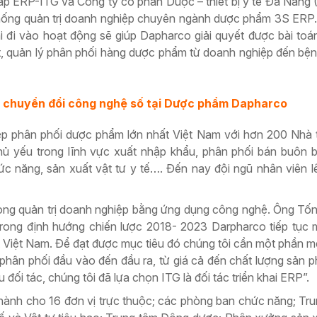
áp ERP-ITG và Công ty cổ phần Dược – thiết bị y tế Đà Nẵng
 thống quản trị doanh nghiệp chuyên ngành dược phẩm 3S E
đi vào hoạt động sẽ giúp Dapharco giải quyết được bài toá
t, quản lý phân phối hàng dược phẩm từ doanh nghiệp đến bện
 chuyển đổi công nghệ số tại Dược phẩm Dapharco
ệp phân phối dược phẩm lớn nhất Việt Nam với hơn 200 Nhà
ủ yếu trong lĩnh vực xuất nhập khẩu, phân phối bán buôn 
hức năng, sản xuất vật tư y tế…. Đến nay đội ngũ nhân viên 
rong quản trị doanh nghiệp bằng ứng dụng công nghệ. Ông Tốn
ong định hướng chiến lược 2018- 2023 Darpharco tiếp tục m
 Việt Nam. Để đạt được mục tiêu đó chúng tôi cần một phần m
 phân phối đầu vào đến đầu ra, từ giá cả đến chất lượng sản 
u đối tác, chúng tôi đã lựa chọn ITG là đối tác triển khai ERP”.
h cho 16 đơn vị trực thuộc; các phòng ban chức năng; Tru