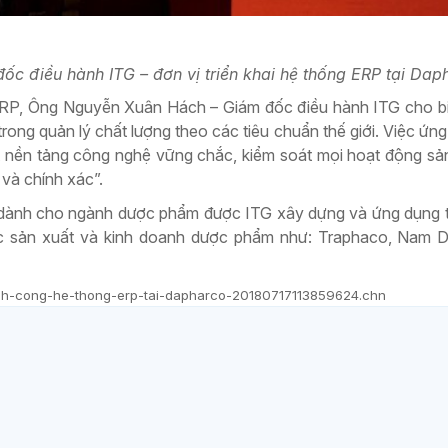
 điều hành ITG – đơn vị triển khai hệ thống ERP tại Dap
ERP, Ông Nguyễn Xuân Hách – Giám đốc điều hành ITG cho b
rong quản lý chất lượng theo các tiêu chuẩn thế giới. Việc ứn
nền tảng công nghệ vững chắc, kiểm soát mọi hoạt động sản
và chính xác”.
dành cho ngành dược phẩm được ITG xây dựng và ứng dụng 
ực sản xuất và kinh doanh dược phẩm như: Traphaco, Nam 
i-thanh-cong-he-thong-erp-tai-dapharco-20180717113859624.chn