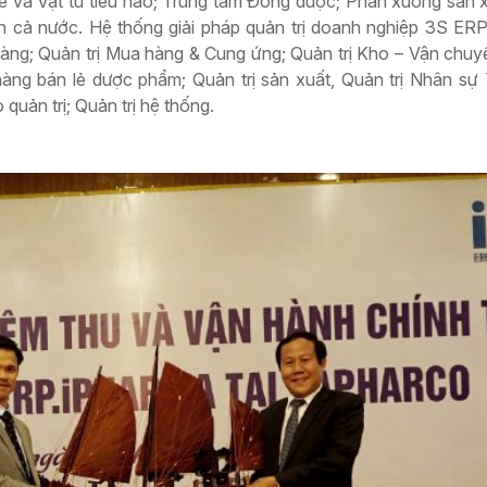
tế và Vật tư tiêu hao; Trung tâm Đông dược; Phân xưởng sản 
 cả nước. Hệ thống giải pháp quản trị doanh nghiệp 3S E
hàng; Quản trị Mua hàng & Cung ứng; Quản trị Kho – Vận chuyể
hàng bán lẻ dược phẩm; Quản trị sản xuất, Quản trị Nhân sự 
quản trị; Quản trị hệ thống.