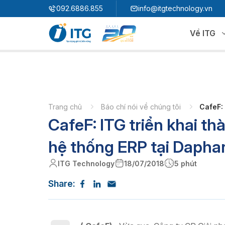
"
"
092.6886.855
info@itgtechnology.vn
Về ITG
Hệ sinh thái
N
3S ERP
Giải pháp quản trị hoạch định nguồn lực
Trang chủ
Báo chí nói về chúng tôi
CafeF:
CafeF: ITG triển khai t
3S i​FACTORY
P
Giải pháp nhà máy thông minh
3S WMS
3S MES
hệ thống ERP tại Dapha
P
3S SPS
3S QMS
ITG Technology
18/07/2018
5 phút
3S MMS
3S EMS
Share:
P
3S F-INSIGHT
3S SystemX - Cloud Edition​