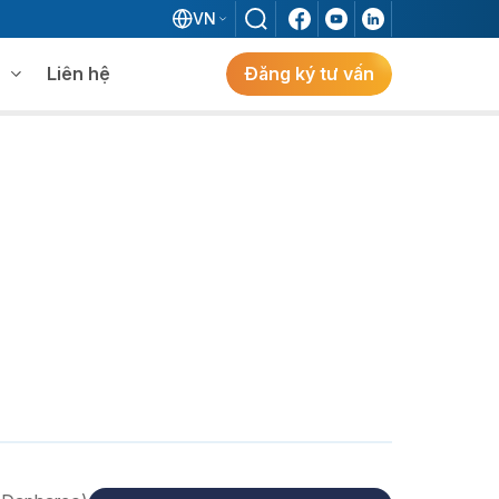
VN
Liên hệ
Đăng ký tư vấn
mềm WMS
Khám phá giải pháp
 MES không khi đã có ERP?
ẻ
ng
Khám Phá Giải Pháp
Giải Pháp ERP Chuẩn Nhật Cho Doanh
Nghiệp FDI Kiến Tạo Nhà Máy Thông
Minh, Tối Ưu Vận Hành, Bứt Phá Hiệu Suất
Tại Việt Nam.