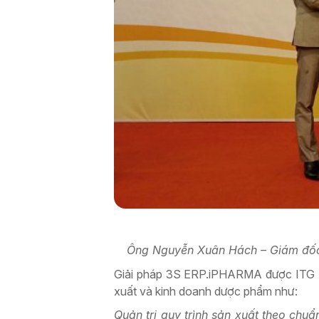
Ông Nguyễn Xuân Hách – Giám đốc 
Giải pháp 3S ERP.iPHARMA được ITG xâ
xuất và kinh doanh dược phẩm như:
Quản trị quy trình sản xuất theo ch