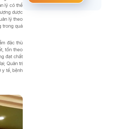
n lý có thể
 lượng dược
uản lý theo
g trong quá
hẩm đặc thù
t, tồn theo
ng đạt chất
i; Quản trị
 y tế, bệnh