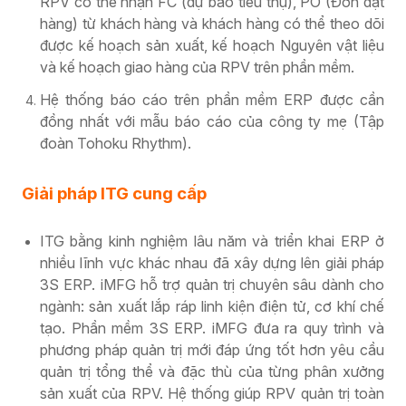
RPV có thể nhận FC (dự báo tiêu thụ), PO (Đơn đặt
hàng) từ khách hàng và khách hàng có thể theo dõi
được kế hoạch sản xuất, kế hoạch Nguyên vật liệu
và kế hoạch giao hàng của RPV trên phần mềm.
Hệ thống báo cáo trên phần mềm ERP được cần
đồng nhất với mẫu báo cáo của công ty mẹ (Tập
đoàn Tohoku Rhythm).
Giải pháp ITG cung cấp
ITG bằng kinh nghiệm lâu năm và triển khai ERP ở
nhiều lĩnh vực khác nhau đã xây dựng lên giải pháp
3S ERP. iMFG hỗ trợ quản trị chuyên sâu dành cho
ngành: sản xuất lắp ráp linh kiện điện tử, cơ khí chế
tạo. Phần mềm 3S ERP. iMFG đưa ra quy trình và
phương pháp quản trị mới đáp ứng tốt hơn yêu cầu
quản trị tổng thể và đặc thù của từng phân xưởng
sản xuất của RPV. Hệ thống giúp RPV quản trị toàn