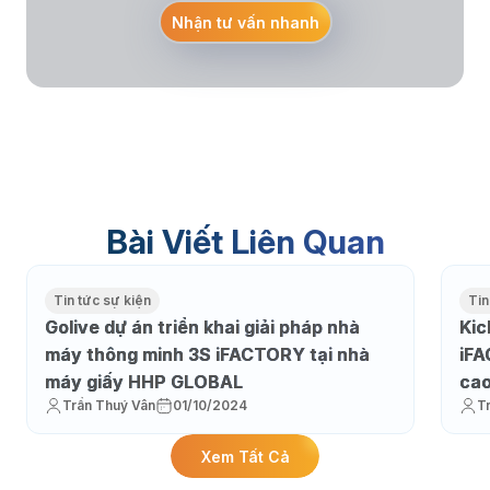
Nhận tư vấn nhanh
Bài Viết Liên Quan
Tin tức sự kiện
Tin
Golive dự án triển khai giải pháp nhà
Kic
máy thông minh 3S iFACTORY tại nhà
iFA
máy giấy HHP GLOBAL
cao
Trần Thuý Vân
01/10/2024
T
nhấ
Xem Tất Cả