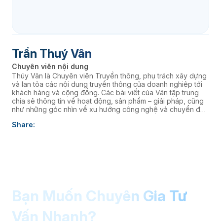
Trần Thuý Vân
Chuyên viên nội dung
Thúy Vân là Chuyên viên Truyền thông, phụ trách xây dựng
và lan tỏa các nội dung truyền thông của doanh nghiệp tới
khách hàng và cộng đồng. Các bài viết của Vân tập trung
chia sẻ thông tin về hoạt động, sản phẩm – giải pháp, cũng
như những góc nhìn về xu hướng công nghệ và chuyển đổi
số, góp phần nâng cao hình ảnh thương hiệu và kết nối
Share:
doanh nghiệp với thị trường.
Bạn Muốn Chuyên Gia Tư
Vấn Nhanh?