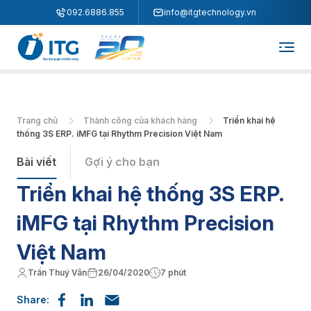
"
"
092.6886.855
info@itgtechnology.vn
Trang chủ
Thành công của khách hàng
Triển khai hệ
thống 3S ERP. iMFG tại Rhythm Precision Việt Nam
Bài viết
Gợi ý cho bạn
Triển khai hệ thống 3S ERP.
iMFG tại Rhythm Precision
Việt Nam
Trần Thuý Vân
26/04/2020
7 phút
Share: