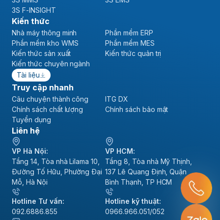
3S F-INSIGHT
Kiến thức
Nhà máy thông minh
Phần mềm ERP
Phần mềm kho WMS
Phần mềm MES
Kiến thức sản xuất
Kiến thức quản trị
Kiến thức chuyên ngành
Tài liệu
Truy cập nhanh
Câu chuyện thành công
ITG DX
Chính sách chất lượng
Chính sách bảo mật
Tuyển dụng
Liên hệ
VP Hà Nội:
VP HCM:
Tầng 14, Tòa nhà Lilama 10,
Tầng 8, Tòa nhà Mỹ Thịnh,
Đường Tố Hữu, Phường Đại
137 Lê Quang Định, Quận
Mỗ, Hà Nội
Bình Thạnh, TP HCM
Hotline Tư vấn:
Hotline kỹ thuật:
092.6886.855
0966.966.051/052