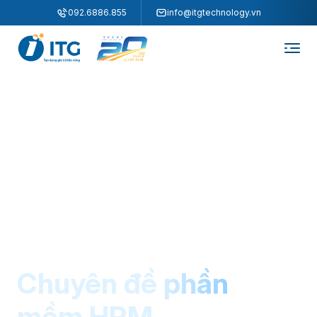
"
"
092.6886.855
info@itgtechnology.vn
Chuyên đề phần
mềm HRM