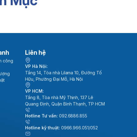
n Mục
anh
Liên hệ
h công
VP Hà Nội:
Tầng 14, Tòa nhà Lilama 10, Đường Tố
lượng
Hữu, Phường Đại Mỗ, Hà Nội
mật
VP HCM:
Tầng 8, Tòa nhà Mỹ Thịnh, 137 Lê
Quang Định, Quận Bình Thạnh, TP HCM
Hotline Tư vấn:
092.6886.855
Hotline kỹ thuật:
0966.966.051/052