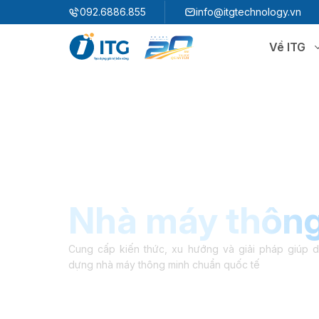
"
"
092.6886.855
info@itgtechnology.vn
Về ITG
Hệ sinh thái
N
3S ERP
Giải pháp quản trị hoạch định nguồn lực
3S i​FACTORY
P
Giải pháp nhà máy thông minh
3S WMS
3S MES
Nhà máy thôn
P
3S SPS
3S QMS
3S MMS
3S EMS
Cung cấp kiến thức, xu hướng và giải pháp giúp 
dựng nhà máy thông minh chuẩn quốc tế
P
3S F-INSIGHT
3S SystemX - Cloud Edition​