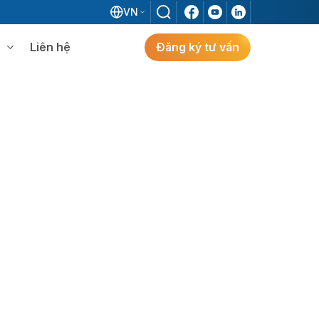
VN
Liên hệ
Đăng ký tư vấn
mềm WMS
Khám phá giải pháp
 MES không khi đã có ERP?
ẻ
ng
Khám Phá Giải Pháp
Giải Pháp ERP Chuẩn Nhật Cho Doanh
Nghiệp FDI Kiến Tạo Nhà Máy Thông
Minh, Tối Ưu Vận Hành, Bứt Phá Hiệu Suất
Tại Việt Nam.