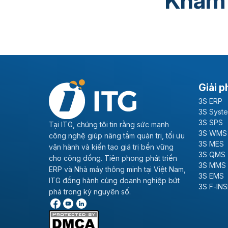
Khám
Giải p
3S ERP
3S Syst
3S SPS
Tại ITG, chúng tôi tin rằng sức mạnh
3S WMS
công nghệ giúp nâng tầm quản trị, tối ưu
3S MES
vận hành và kiến tạo giá trị bền vững
3S QMS
cho cộng đồng. Tiên phong phát triển
3S MMS
ERP và Nhà máy thông minh tại Việt Nam,
3S EMS
ITG đồng hành cùng doanh nghiệp bứt
3S F-IN
phá trong kỷ nguyên số.