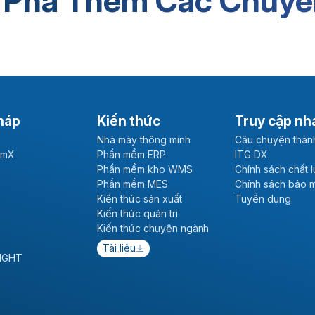
 Phá Thêm Các Chuyê
háp
Kiến thức
Truy cập nh
Nhà máy thông minh
Câu chuyện thàn
emX
Phần mềm ERP
ITG DX
Phần mềm kho WMS
Chính sách chất 
Phần mềm MES
Chính sách bảo 
Kiến thức sản xuất
Tuyển dụng
Kiến thức quản trị
Kiến thức chuyên ngành
Tài liệu
SIGHT