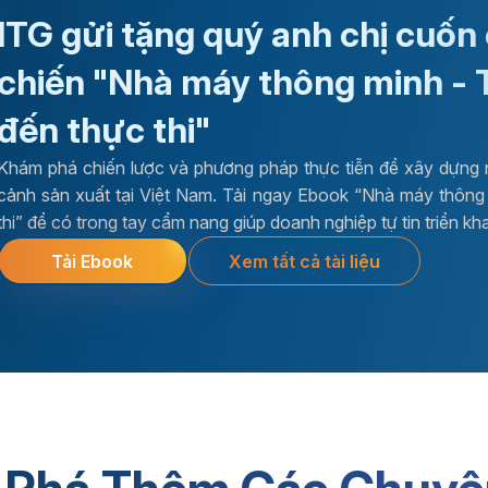
ITG gửi tặng quý anh chị cuốn
chiến "Nhà máy thông minh - 
đến thực thi"
Khám phá chiến lược và phương pháp thực tiễn để xây dựng 
cảnh sản xuất tại Việt Nam. Tải ngay Ebook “Nhà máy thông 
thi” để có trong tay cẩm nang giúp doanh nghiệp tự tin triển kh
Xem tất cả tài liệu
Tải Ebook
Phần mềm ERP
Kiến th