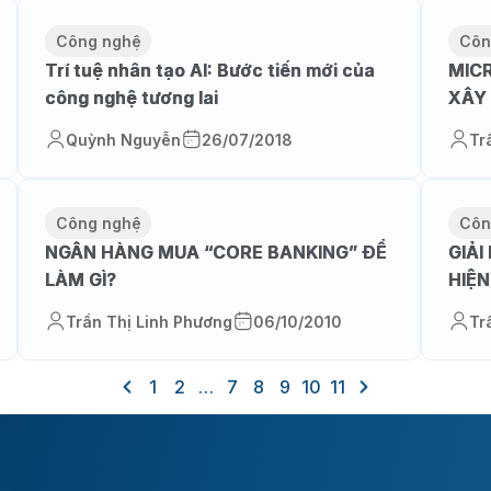
Công nghệ
Côn
Trí tuệ nhân tạo AI: Bước tiến mới của
MIC
công nghệ tương lai
XÂY
Quỳnh Nguyễn
26/07/2018
Tr
Công nghệ
Côn
NGÂN HÀNG MUA “CORE BANKING” ĐỂ
GIẢ
LÀM GÌ?
HIỆN
Trần Thị Linh Phương
06/10/2010
Tr
1
2
…
7
8
9
10
11