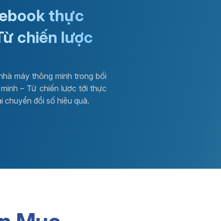
 ebook thực
Từ chiến lược
nhà máy thông minh trong bối
minh – Từ chiến lược tới thực
ai chuyển đổi số hiệu quả.
ức quản trị
Phần mềm kho WMS