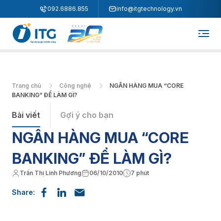
"
"
092.6886.855
info@itgtechnology.vn
Trang chủ
Công nghệ
NGÂN HÀNG MUA “CORE
BANKING” ĐỂ LÀM GÌ?
Bài viết
Gợi ý cho bạn
NGÂN HÀNG MUA “CORE
BANKING” ĐỂ LÀM GÌ?
Trần Thị Linh Phương
06/10/2010
7 phút
Share: