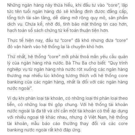
Những ngân hàng này thừa hiểu, khi đầu tư vào “core”, lập
tức tên tuổi ngân hàng đó sẽ khẳng định được đẳng cấp,
tổng tích tài sản tăng, dễ dàng mở rộng quy mô, sản phẩm
dịch vụ. Chưa kể, nhờ đó, tính bảo mật thông tin cao hơn,
hạch toán sổ sách chứng từ kế toán thuận tiện hơn.
Thực tế hiện nay, đầu tư “core” đã khó nhưng đưa “core”
đó vận hành vào hệ thống lại là chuyện khó hơn.
Thứ nhất, hệ thống “core” mới phải thoả mãn yêu cầu quản
lý của ngân hàng nhà nước. Bà Thu Ba cho biết: “Quy trình
nghiệp vụ từ ngân hàng nhà nước rót xuống các ngân hàng
thương mại nhiều lúc không tương thích với hệ thống core
banking của các ngân hàng, nhất là đối với các ngân hàng
nước ngoài”.
Ví dụ khi phân loại tài khoản, có những loại thì phân loại theo
tiền, có những loại thì gộp chung. Với hệ thống tài khoản
nước ngoài là đa tệ và chỉ cần một tài khoản có thể áp dụng
với nhiều ngoại tệ khác nhau, nhưng ở Việt Nam, hệ thống
tài khoản, mẫu báo cáo thường thay đổi và các core
banking nước ngoài rất khó đáp ứng.