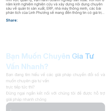
năm kinh nghiệm nghiên cứu và xây dựng nội dung chuyên
sâu về quản trị sản xuất, ERP, nhà máy thông minh, các bài
phân tích của Linh Phương sẽ mang đến thông tin có giá trị
thực tiễn, giúp doanh nghiệp nâng cao năng lực quản trị và
Share:
thúc đẩy chuyển đổi số. âaaa
Bạn Muốn Chuyên Gia Tư
Vấn Nhanh?
Bạn đang tìm hiểu về các giải pháp chuyển đổi số và
muốn chuyên gia tư vấn
trực tiếp tức thì?
Đừng ngại ngần kết nối với chúng tôi để được hỗ trợ
giải pháp nhanh chóng