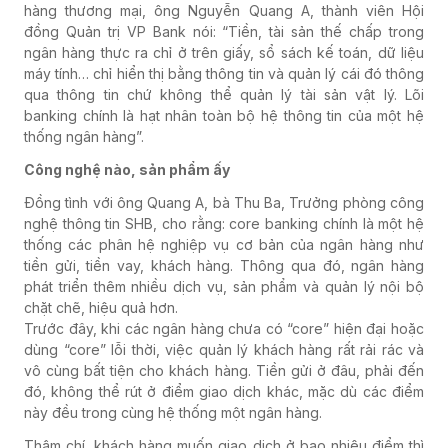
hàng thương mại, ông Nguyễn Quang A, thành viên Hội
đồng Quản trị VP Bank nói: “Tiền, tài sản thế chấp trong
ngân hàng thực ra chỉ ở trên giấy, sổ sách kế toán, dữ liệu
máy tính… chỉ hiển thị bằng thông tin và quản lý cái đó thông
qua thông tin chứ không thể quản lý tài sản vật lý. Lõi
banking chính là hạt nhân toàn bộ hệ thông tin của một hệ
thống ngân hàng”.
Công nghệ nào, sản phẩm ấy
Đồng tình với ông Quang A, bà Thu Ba, Trưởng phòng công
nghệ thông tin SHB, cho rằng: core banking chính là một hệ
thống các phân hệ nghiệp vụ cơ bản của ngân hàng như
tiền gửi, tiền vay, khách hàng. Thông qua đó, ngân hàng
phát triển thêm nhiều dịch vụ, sản phẩm và quản lý nội bộ
chặt chẽ, hiệu quả hơn.
Trước đây, khi các ngân hàng chưa có “core” hiện đại hoặc
dùng “core” lỗi thời, việc quản lý khách hàng rất rải rác và
vô cùng bất tiện cho khách hàng. Tiền gửi ở đâu, phải đến
đó, không thể rút ở điểm giao dịch khác, mặc dù các điểm
này đều trong cùng hệ thống một ngân hàng.
Thậm chí, khách hàng muốn giao dịch ở bao nhiêu điểm thì