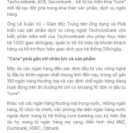
Techcombank, ACB, Sacombank… kể từ lúc triển khai “core”
mới đã tạo đột phá trong khai thác sản phẩm, dịch vụ ngân
hàng.
Ông Lê Xuân Vũ – Giám đốc Trung tâm Ứng dụng và Phát
triển các sản phẩm dịch vụ công nghệ Techcombank cho
biết, phần mềm mới của Techcombank cho phép thực hiện
tới 1.000 giao dịch/giây, quản trị tới 50 triệu tài khoản khách
hàng và hỗ trợ thực hiện giao dịch qua hệ thống 24h/ngày.
“Core” phải gắn với nhân lực và sản phẩm
Mặc dù các ngân hàng đều xác định đầu tư vào công nghệ
là đầu tư khôn ngoan nhất nhưng tính đến nay, trong số gần
100 ngân hàng thương mại và các định chế ngân hàng đang
hoạt động trên thị trường thì chỉ có khoảng 16 đơn vị đầu tư
“core”.
Khác với các ngân hàng thương mại trong nước, những ngân
hàng, tổ chức tài chính, văn phòng đại diện ngân hàng nước
ngoài được trang bị hệ thống core banking cực kỳ hiện đại
do họ mang từ ngân hàng mẹ sang, điển hình như ANZ,
Duchbank, HSBC, Citibank.