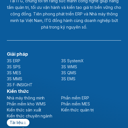
Tại ITG, chúng tôi tin rằng sức mạnh công nghệ giúp nâng
tầm quản trị, tối ưu vận hành và kiến tạo giá trị bền vững cho
cộng đồng. Tiên phong phát triển ERP và Nhà máy thông
minh tại Việt Nam, ITG đồng hành cùng doanh nghiệp bứt
phá trong kỷ nguyên số.
Giải pháp
3S ERP
3S SystemX
3S SPS
3S WMS
3S MES
3S QMS
3S MMS
3S EMS
3S F-INSIGHT
Kiến thức
Nhà máy thông minh
Phần mềm ERP
Phần mềm kho WMS
Phần mềm MES
Kiến thức sản xuất
Kiến thức quản trị
Kiến thức chuyên ngành
Tài liệu