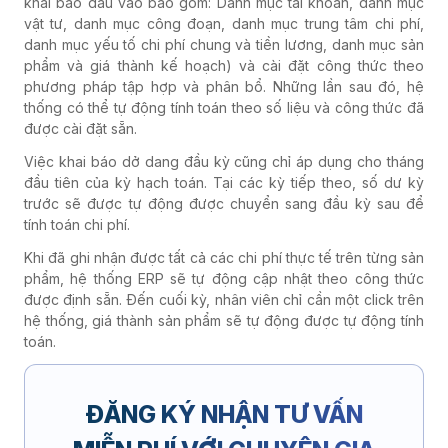
khai báo đầu vào bao gồm: Danh mục tài khoản, danh mục
vật tư, danh mục công đoạn, danh mục trung tâm chi phí,
danh mục yếu tố chi phí chung và tiền lương, danh mục sản
phẩm và giá thành kế hoạch) và cài đặt công thức theo
phương pháp tập hợp và phân bổ. Những lần sau đó, hệ
thống có thể tự động tính toán theo số liệu và công thức đã
được cài đặt sẵn.
Việc khai báo dở dang đầu kỳ cũng chỉ áp dụng cho tháng
đầu tiên của kỳ hạch toán. Tại các kỳ tiếp theo, số dư kỳ
trước sẽ được tự động được chuyển sang đầu kỳ sau để
tính toán chi phí.
Khi đã ghi nhận được tất cả các chi phí thực tế trên từng sản
phẩm, hệ thống ERP sẽ tự động cập nhật theo công thức
được định sẵn. Đến cuối kỳ, nhân viên chỉ cần một click trên
hệ thống, giá thành sản phẩm sẽ tự động được tự động tính
toán.
ĐĂNG KÝ NHẬN TƯ VẤN