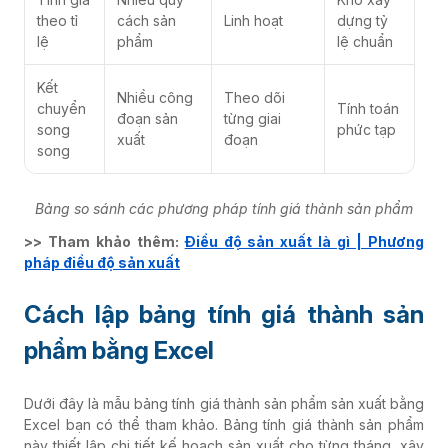
theo tỉ
cách sản
Linh hoạt
dựng tỷ
lệ
phẩm
lệ chuẩn
Kết
Nhiều công
Theo dõi
chuyển
Tính toán
đoạn sản
từng giai
song
phức tạp
xuất
đoạn
song
Bảng so sánh các phương pháp tính giá thành sản phẩm
>> Tham khảo thêm:
Điều độ sản xuất là gì | Phương
pháp điều độ sản xuất
Cách lập bảng tính giá thành sản
phẩm bằng Excel
Dưới đây là mẫu bảng tính giá thành sản phẩm sản xuất bằng
Excel bạn có thể tham khảo. Bảng tính giá thành sản phẩm
này thiết lập chi tiết kế hoạch sản xuất cho từng tháng, xây