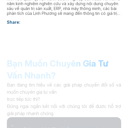
năm kinh nghiệm nghiên cứu và xây dựng nội dung chuyên
sâu về quản trị sản xuất, ERP, nhà máy thông minh, các bài
phân tích của Linh Phương sẽ mang đến thông tin có giá trị
thực tiễn, giúp doanh nghiệp nâng cao năng lực quản trị và
Share:
thúc đẩy chuyển đổi số. âaaa
Bạn Muốn Chuyên Gia Tư
Vấn Nhanh?
Bạn đang tìm hiểu về các giải pháp chuyển đổi số và
muốn chuyên gia tư vấn
trực tiếp tức thì?
Đừng ngại ngần kết nối với chúng tôi để được hỗ trợ
giải pháp nhanh chóng