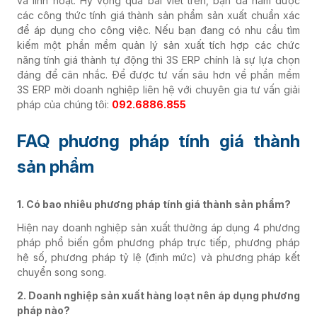
và linh hoạt. Hy vọng qua bài viết trên, bạn đã nắm được
Dược phẩm
các công thức tính giá thành sản phẩm sản xuất chuẩn xác
để áp dụng cho công việc. Nếu bạn đang có nhu cầu tìm
kiếm một phần mềm quản lý sản xuất tích hợp các chức
năng tính giá thành tự động thì 3S ERP chính là sự lựa chọn
Phân phối - Bán lẻ
đáng để cân nhắc.
Để được tư vấn sâu hơn về phần mềm
3S ERP mời doanh nghiệp liên hệ với chuyên gia tư vấn giải
pháp của chúng tôi:
092.6886.855
F&B
FAQ phương pháp tính giá thành
Vật liệu xây dựng
sản phẩm
1. Có bao nhiêu phương pháp tính giá thành sản phẩm?
Khác
Hiện nay doanh nghiệp sản xuất thường áp dụng 4 phương
pháp phổ biến gồm phương pháp trực tiếp, phương pháp
hệ số, phương pháp tỷ lệ (định mức) và phương pháp kết
chuyển song song.
2. Doanh nghiệp sản xuất hàng loạt nên áp dụng phương
pháp nào?