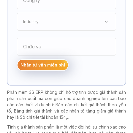
Industry
Điện tử
Nhận tư vấn miễn phí
Cơ khí chế tạo
Phần mềm 3S ERP không chỉ hỗ trợ tính được giá thành sản
Bao bì - In ấn
phẩm sản xuất mà còn giúp các doanh nghiệp lên các báo
cáo cần thiết ví dụ như: Báo cáo chi tiết giá thành theo yếu
tố, Bảng tính giá thành và các nhân tố tăng giảm giá thành
hay là Sổ chi tiết tài khoản 154,…
Đúc nhựa
Tính giá thành sản phẩm là một việc đòi hỏi sự chính xác cao