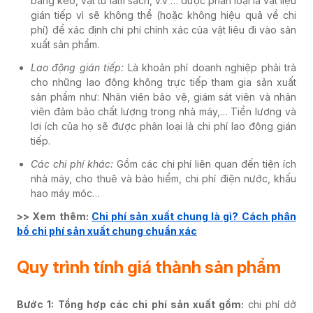
băng keo, vật tư làm sạch, v.v … được phân loại là vật liệu
gián tiếp vì sẽ không thể (hoặc không hiệu quả về chi
phí) để xác định chi phí chính xác của vật liệu đi vào sản
xuất sản phẩm.
Lao động gián tiếp:
Là khoản phí doanh nghiệp phải trả
cho những lao động không trực tiếp tham gia sản xuất
sản phẩm như: Nhân viên bảo vệ, giám sát viên và nhân
viên đảm bảo chất lượng trong nhà máy,… Tiền lương và
lợi ích của họ sẽ được phân loại là chi phí lao động gián
tiếp.
Các chi phí khác:
Gồm các chi phí liên quan đến tiện ích
nhà máy, cho thuê và bảo hiểm, chi phí điện nước, khấu
hao máy móc…
>> Xem thêm:
Chi phí sản xuất chung là gì? Cách phân
bổ chi phí sản xuất chung chuẩn xác
Quy trình tính giá thành sản phẩm
Bước 1:
Tổng hợp các chi phí sản xuất gồm:
chi phí dở