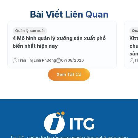
Bài Viết Liên Quan
Quản lý sản xuất
Quả
4 Mô hình quản lý xưởng sản xuất phổ
Kit
biến nhất hiện nay
chu
sản
Trần Thị Linh Phương
07/08/2026
T
Xem Tất Cả
Tại ITG, chúng tôi tin rằng sức mạnh công nghệ giúp nâng