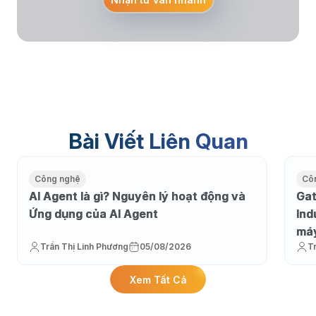
Bài Viết Liên Quan
Công nghệ
Cô
AI Agent là gì? Nguyên lý hoạt động và
Gat
Ứng dụng của AI Agent
Ind
máy
Trần Thị Linh Phương
05/08/2026
T
Xem Tất Cả