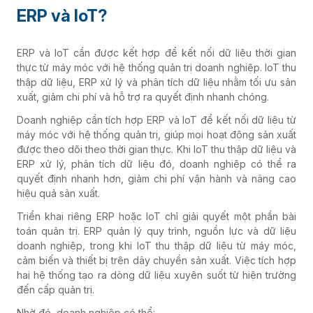
ERP và IoT?
ERP và IoT cần được kết hợp để kết nối dữ liệu thời gian
thực từ máy móc với hệ thống quản trị doanh nghiệp. IoT thu
thập dữ liệu, ERP xử lý và phân tích dữ liệu nhằm tối ưu sản
xuất, giảm chi phí và hỗ trợ ra quyết định nhanh chóng.
Doanh nghiệp cần tích hợp ERP và IoT để kết nối dữ liệu từ
máy móc với hệ thống quản trị, giúp mọi hoạt động sản xuất
được theo dõi theo thời gian thực. Khi IoT thu thập dữ liệu và
ERP xử lý, phân tích dữ liệu đó, doanh nghiệp có thể ra
quyết định nhanh hơn, giảm chi phí vận hành và nâng cao
hiệu quả sản xuất.
Triển khai riêng ERP hoặc IoT chỉ giải quyết một phần bài
toán quản trị. ERP quản lý quy trình, nguồn lực và dữ liệu
doanh nghiệp, trong khi IoT thu thập dữ liệu từ máy móc,
cảm biến và thiết bị trên dây chuyền sản xuất. Việc tích hợp
hai hệ thống tạo ra dòng dữ liệu xuyên suốt từ hiện trường
đến cấp quản trị.
Nhờ đó, doanh nghiệp có thể: