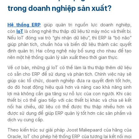
trong doanh nghiệp sản xuất?
Hệ thống ERP
giúp quản trị nguồn lực doanh nghiệp,
còn
IoT
là công nghệ thu thập dữ liệu từ máy móc và thiết bị.
Nếu IoT đóng vai trò “ghi nhận dữ liệu”, thì ERP là “bộ não”
giúp phân tích, chuẩn hóa và biến dữ liệu thành các quyết
định quản trị. Hai công nghệ này bổ sung cho nhau để tạo
nên một hệ thống quản lý sản xuất theo thời gian thực.
Về cơ bản, những gì IoT có thể làm là thu thập thêm dữ liệu
có sẵn cho ERP để sử dụng và phân tích. Chính việc này sẽ
giúp các tổ chức, doanh nghiệp đưa ra quyết định tốt hơn,
do đó hoạt động hiệu quả hơn và nâng cao khả năng sinh
lợi mà không cần gia tăng sự nỗ lực của con người. Khi các
thiết bị có thể giao tiếp với các thiết bị khác và chia sẻ kết
nối hai chiều, dữ liệu có thể được thu thập nhiều hơn và
được sử dụng để giúp ERP quản lý tốt hơn các sản phẩm và
dịch vụ cung cấp.
Theo kiến ​​trúc sư giải pháp Joost Maliepaard của hãng của
Oracle, IoT cho phép hệ thống ERP của tương lai kết nối mọi