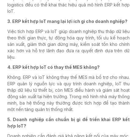
logistics đều có thể khai thác hiệu quả mô hình ERP kết hợp
IoT.
3. ERP kết hợp IoT mang lại lợi ích gì cho doanh nghiệp?
Việc tích hợp ERP và IoT giúp doanh nghiệp thu thập dữ liệu
theo thời gian thực, tự động hóa quy trình, tối ưu kế hoạch
sản xuất, giảm thời gian dừng máy, kiểm soát tồn kho chính
xác hơn và hỗ trợ lãnh đạo đưa ra quyết định dựa trên dữ
liệu.
4. ERP kết hợp IoT có thay thế MES không?
Không. ERP và IoT không thay thế MES mà bổ trợ cho nhau.
ERP quản lý nguồn lực và quy trình doanh nghiệp, IoT thu
thập dữ liệu từ thiết bị, còn MES điều hành và giám sát hoạt
động sản xuất tại hiện trường. Trong mô hình nhà máy thông
minh, ba hệ thống này thường được tích hợp để tạo thành
một nền tảng quản trị thống nhất.
5. Doanh nghiệp cần chuẩn bị gì để triển khai ERP kết
hợp IoT?
Doanh nghiệp cần đánh giá khả năng kết nối của máy móc,