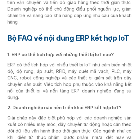
tiện vận chuyển và tiến độ giao hàng theo thời gian thực.
Doanh nghiệp có thể chủ động điều phối nguồn lực, giảm
chậm trễ và nâng cao khả năng đáp ứng nhu cầu của khách
hàng.
Bộ FAQ về nội dung ERP kết hợp IoT
1. ERP có thể tích hợp với những thiết bị IoT nào?
ERP có thể tích hợp với nhiều thiết bị IoT như cảm biến nhiệt
độ, độ rung, áp suất, RFID, máy quét mã vạch, PLC, máy
CNC, robot công nghiệp và các thiết bị giám sát trên dây
chuyền sản xuất. Việc tích hợp phụ thuộc vào khả năng kết
nối của thiết bị và nền tảng ERP doanh nghiệp đang sử
dụng.
2. Doanh nghiệp nào nên triển khai ERP kết hợp IoT?
Giải pháp này đặc biệt phù hợp với các doanh nghiệp sản
xuất có nhiều máy móc, dây chuyền tự động hoặc cần theo
dõi dữ liệu vận hành theo thời gian thực. Các ngành như cơ
khí, điện tử, thực phẩm, dược phẩm, nhựa, dệt may và