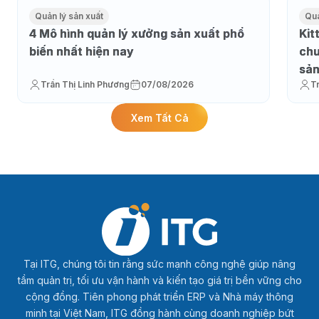
Quản lý sản xuất
Quả
4 Mô hình quản lý xưởng sản xuất phổ
Kit
biến nhất hiện nay
chu
sản
Trần Thị Linh Phương
07/08/2026
T
Xem Tất Cả
Tại ITG, chúng tôi tin rằng sức mạnh công nghệ giúp nâng
tầm quản trị, tối ưu vận hành và kiến tạo giá trị bền vững cho
cộng đồng. Tiên phong phát triển ERP và Nhà máy thông
minh tại Việt Nam, ITG đồng hành cùng doanh nghiệp bứt