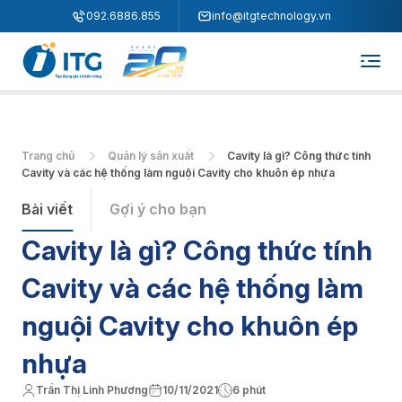
"
"
092.6886.855
info@itgtechnology.vn
Trang chủ
Quản lý sản xuất
Cavity là gì? Công thức tính
Cavity và các hệ thống làm nguội Cavity cho khuôn ép nhựa
Bài viết
Gợi ý cho bạn
Cavity là gì? Công thức tính
Cavity và các hệ thống làm
nguội Cavity cho khuôn ép
nhựa
Trần Thị Linh Phương
10/11/2021
6 phút