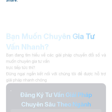
Share:
thúc đẩy chuyển đổi số. âaaa
Bạn Muốn Chuyên Gia Tư
Vấn Nhanh?
Bạn đang tìm hiểu về các giải pháp chuyển đổi số và
muốn chuyên gia tư vấn
trực tiếp tức thì?
Đừng ngại ngần kết nối với chúng tôi để được hỗ trợ
giải pháp nhanh chóng
Đăng Ký Tư Vấn Giải Pháp
Chuyên Sâu Theo Ngành