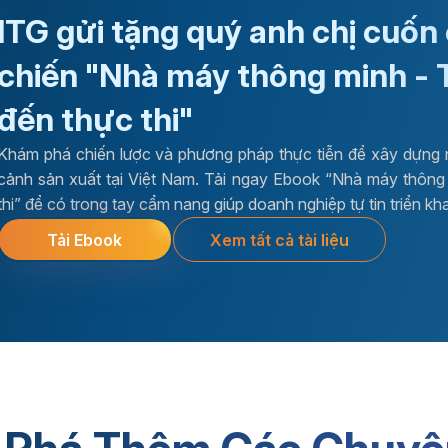
ITG gửi tặng quý anh chị cuốn
chiến "Nhà máy thông minh - 
đến thực thi"
Khám phá chiến lược và phương pháp thực tiễn để xây dựng 
cảnh sản xuất tại Việt Nam. Tải ngay Ebook “Nhà máy thông 
thi” để có trong tay cẩm nang giúp doanh nghiệp tự tin triển kh
Xem tất cả tài liệu
Tải Ebook
Phần mềm ERP
Kiến th