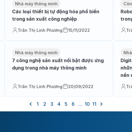
Nhà máy thông minh
Côn
Các loại thiết bị tự động hóa phổ biến
Robo
trong sản xuất công nghiệp
tron
Trần Thị Linh Phương
15/11/2022
Tr
Nhà máy thông minh
Nhà
7 công nghệ sản xuất nổi bật được ứng
Digi
dụng trong nhà máy thông minh
nhữn
nền 
Trần Thị Linh Phương
20/09/2022
Tr
1
2
3
4
5
6
…
10
11