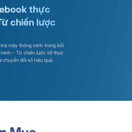
 ebook thực
Từ chiến lược
nhà máy thông minh trong bối
minh – Từ chiến lược tới thực
ai chuyển đổi số hiệu quả.
ức quản trị
Phần mềm kho WMS