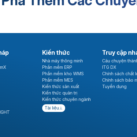
 Phá Thêm Các Chuyê
háp
Kiến thức
Truy cập nh
Nhà máy thông minh
Câu chuyện thàn
emX
Phần mềm ERP
ITG DX
Phần mềm kho WMS
Chính sách chất 
Phần mềm MES
Chính sách bảo 
Kiến thức sản xuất
Tuyển dụng
Kiến thức quản trị
Kiến thức chuyên ngành
Tài liệu
SIGHT