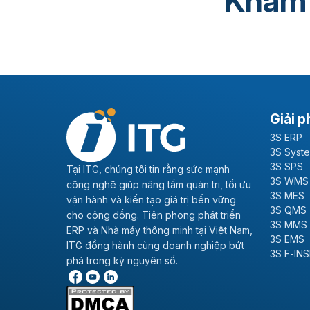
Khám
Giải p
3S ERP
3S Syst
3S SPS
Tại ITG, chúng tôi tin rằng sức mạnh
3S WMS
công nghệ giúp nâng tầm quản trị, tối ưu
3S MES
vận hành và kiến tạo giá trị bền vững
3S QMS
cho cộng đồng. Tiên phong phát triển
3S MMS
ERP và Nhà máy thông minh tại Việt Nam,
3S EMS
ITG đồng hành cùng doanh nghiệp bứt
3S F-IN
phá trong kỷ nguyên số.