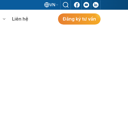
VN
Liên hệ
Đăng ký tư vấn
mềm WMS
Khám phá giải pháp
 MES không khi đã có ERP?
ẻ
ng
Khám Phá Giải Pháp
Giải Pháp ERP Chuẩn Nhật Cho Doanh
Nghiệp FDI Kiến Tạo Nhà Máy Thông
Minh, Tối Ưu Vận Hành, Bứt Phá Hiệu Suất
Tại Việt Nam.