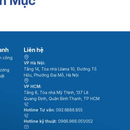
n Mục
anh
Liên hệ
h công
VP Hà Nội:
Tầng 14, Tòa nhà Lilama 10, Đường Tố
lượng
Hữu, Phường Đại Mỗ, Hà Nội
mật
VP HCM:
Tầng 8, Tòa nhà Mỹ Thịnh, 137 Lê
Quang Định, Quận Bình Thạnh, TP HCM
Hotline Tư vấn:
092.6886.855
Hotline kỹ thuật:
0966.966.051/052