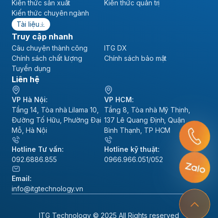
Kiến thức sản xuất
Kiến thức quản trị
Kiến thức chuyên ngành
Tài liệu
Truy cập nhanh
Câu chuyện thành công
ITG DX
Chính sách chất lượng
Chính sách bảo mật
Tuyển dụng
Liên hệ
VP Hà Nội:
VP HCM:
Tầng 14, Tòa nhà Lilama 10,
Tầng 8, Tòa nhà Mỹ Thịnh,
Đường Tố Hữu, Phường Đại
137 Lê Quang Định, Quận
Mỗ, Hà Nội
Bình Thạnh, TP HCM
Hotline Tư vấn:
Hotline kỹ thuật:
092.6886.855
0966.966.051/052
Email:
info@itgtechnology.vn
ITG Technology © 2025 All Rights reserved