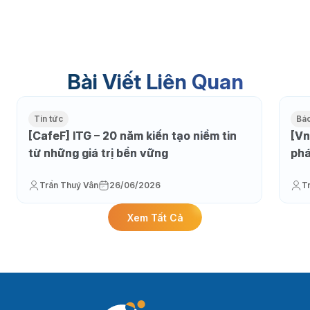
Bài Viết Liên Quan
Tin tức
Báo
[CafeF] ITG – 20 năm kiến tạo niềm tin
[Vn
từ những giá trị bền vững
phá
Trần Thuý Vân
26/06/2026
T
Xem Tất Cả