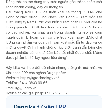
Đồng thời có tác dụng truy suất nguồn gốc thành phẩm một
cách nhanh chóng, đầy đủ thông tin.
Đầu tháng 1/2018 ITG đã triển khai hệ thống 3S ERP cho
Công ty Nam dược. Ông Phạm Văn Đông – Giám đốc sản
xuất Công ty Nam Dược cho biết: “Điểm nhấn ưu việt của hệ
thống quản lý 3S ERP là ở tính cập nhật, cảnh báo tức thì khi
có các nghiệp vụ phát sinh trong doanh nghiệp sẽ giúp
người quản lý hoàn toàn có thể truy xuất ngay được chất
lượng sản phẩm và quá trình sản xuất mắc lỗi từ đâu và có
những quyết định nhanh chóng, kịp thời, tránh tốn kém cho
doanh nghiệp cũng như đảm bảo tốt nhất được chất lượng
dược phẩm khi tới tay người tiêu dùng”
———————————————–
Hãy Like và theo dõi để nhận những thông tin mới nhất về
Giải pháp ERP cho ngành Dược phẩm:
Website: https://itgtechnology.vn/
Tel/Fax: 84-4-3833 99 66
Email: itg@3serp.vn
Hotline tư vấn giải pháp: 0986.196.838
Đăng ký tư vấn ERP