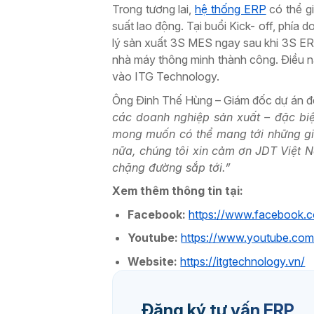
Trong tương lai,
hệ thống ERP
có thể gi
suất lao động. Tại buổi Kick- off, phía
lý sản xuất 3S MES ngay sau khi 3S ERP
nhà máy thông minh thành công. Điều này
vào ITG Technology.
Ông Đinh Thế Hùng – Giám đốc dự án đế
các doanh nghiệp sản xuất – đặc biệt
mong muốn có thể mang tới những giá 
nữa, chúng tôi xin cảm ơn JDT Việt N
chặng đường sắp tới.”
Xem thêm thông tin tại:
Facebook:
https://www.facebook.c
Youtube:
https://www.youtube.co
Website:
https://itgtechnology.vn/
Đăng ký tư vấn ERP