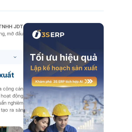
Xem thêm
y TNHH JDT
ọng, mở đầu
 xuất
ia công cán
 hoạt động
huẩn nghiêm
 tạo ra sản