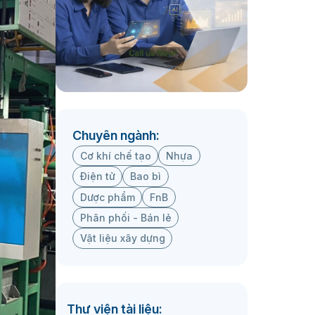
Chuyên ngành:
Cơ khí chế tạo
Nhựa
Điện tử
Bao bì
Dược phẩm
FnB
Phân phối - Bán lẻ
Vật liệu xây dựng
Thư viện tài liệu: