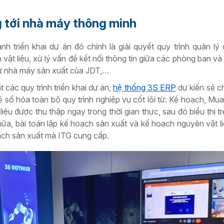
 tới nhà máy thông minh
h triển khai dự án đó chính là giải quyết quy trình quản lý c
t liệu, xử lý vấn đề kết nối thông tin giữa các phòng ban và 
từ nhà máy sản xuất của JDT,…
 các quy trình triển khai dự án,
hệ thống 3S ERP
dự kiến sẽ ch
 số hóa toàn bộ quy trình nghiệp vụ cốt lõi từ: Kế hoạch, Mu
liệu được thu thập ngay trong thời gian thực, sau đó biểu thị t
 nữa, bài toán lập kế hoạch sản xuất và kế hoạch nguyên vật l
hoạch sản xuất mà ITG cung cấp.