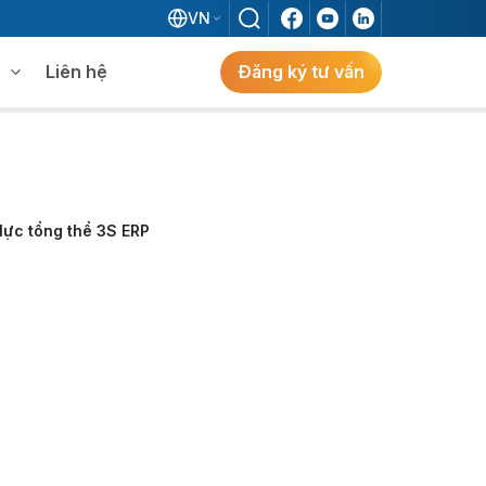
VN
Liên hệ
Đăng ký tư vấn
mềm WMS
Khám phá giải pháp
 MES không khi đã có ERP?
lực tổng thể 3S ERP
ẻ
ng
Khám Phá Giải Pháp
Giải Pháp ERP Chuẩn Nhật Cho Doanh
Nghiệp FDI Kiến Tạo Nhà Máy Thông
Minh, Tối Ưu Vận Hành, Bứt Phá Hiệu Suất
Tại Việt Nam.