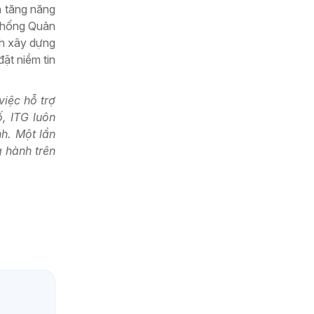
à tăng năng
 thống Quản
nh xây dựng
ặt niềm tin
việc hỗ trợ
ố, ITG luôn
nh. Một lần
g hành trên