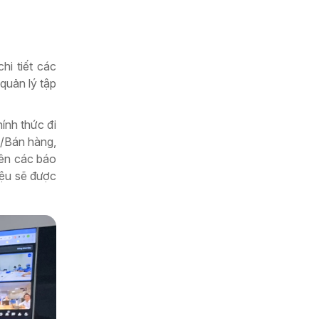
hi tiết các
quản lý tập
ính thức đi
a/Bán hàng,
rên các báo
iệu sẽ được