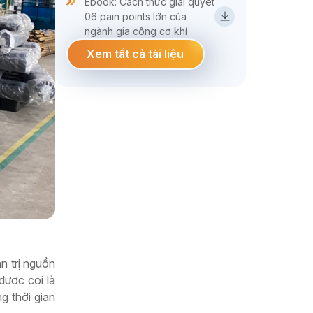
Ebook: Cách thức giải quyết
06 pain points lớn của
ngành gia công cơ khí
Xem tất cả tài liệu
n trị nguồn
được coi là
g thời gian