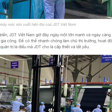
 máy móc sản xuất hiện đại của JDT Việt Nam
 triển, JDT Việt Nam giờ đây ngày một lớn mạnh và ngày càng
gia công. Để có thể nhanh chóng làm chủ thị trường, hoạt độn
quản trị là điều mà JDT cho là cấp thiết và tất yếu.