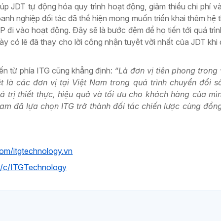
úp JDT tự động hóa quy trình hoạt động, giảm thiểu chi phí v
 doanh nghiệp đối tác đã thể hiện mong muốn triển khai thêm hệ
 đi vào hoạt động. Đây sẽ là bước đệm để họ tiến tới quá trì
 có lẽ đã thay cho lời công nhận tuyệt vời nhất của JDT khi đ
n từ phía ITG cũng khẳng định:
“Là đơn vị tiên phong trong 
 là các đơn vị tại Việt Nam trong quá trình chuyển đổi s
trị thiết thực, hiệu quả và tối ưu cho khách hàng của mì
am đã lựa chọn ITG trở thành đối tác chiến lược cùng đồn
om/itgtechnology.vn
m/c/ITGTechnology