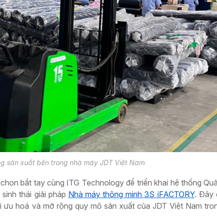
g sản xuất bên trong nhà máy JDT Việt Nam
chọn bắt tay cùng ITG Technology để triển khai hệ thống Quả
sinh thái giải pháp
Nhà máy thông minh 3S iFACTORY
. Đây 
tối ưu hoá và mở rộng quy mô sản xuất của JDT Việt Nam tron