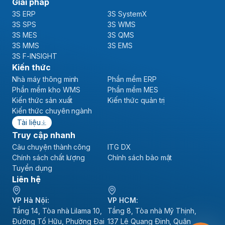
Giải pháp
3S ERP
3S SystemX
3S SPS
3S WMS
3S MES
3S QMS
3S MMS
3S EMS
3S F-INSIGHT
Kiến thức
Nhà máy thông minh
Phần mềm ERP
Phần mềm kho WMS
Phần mềm MES
Kiến thức sản xuất
Kiến thức quản trị
Kiến thức chuyên ngành
Tài liệu
Truy cập nhanh
Câu chuyện thành công
ITG DX
Chính sách chất lượng
Chính sách bảo mật
Tuyển dụng
Liên hệ
VP Hà Nội:
VP HCM:
Tầng 14, Tòa nhà Lilama 10,
Tầng 8, Tòa nhà Mỹ Thịnh,
Đường Tố Hữu, Phường Đại
137 Lê Quang Định, Quận