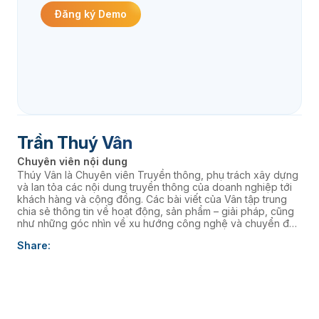
Đăng ký Demo
Trần Thuý Vân
Chuyên viên nội dung
Thúy Vân là Chuyên viên Truyền thông, phụ trách xây dựng
và lan tỏa các nội dung truyền thông của doanh nghiệp tới
khách hàng và cộng đồng. Các bài viết của Vân tập trung
chia sẻ thông tin về hoạt động, sản phẩm – giải pháp, cũng
như những góc nhìn về xu hướng công nghệ và chuyển đổi
số, góp phần nâng cao hình ảnh thương hiệu và kết nối
Share:
doanh nghiệp với thị trường.