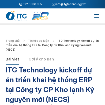
"
"
092.6886.855
info@itgtechnology.vn
Trang chủ
Tin tức sự kiện
ITG Technology kickoff dự án
triển khai hệ thống ERP tại Công ty CP Kho lạnh Kỷ nguyên mới
(NECS)
Bài viết
Gợi ý cho bạn
ITG Technology kickoff dự
án triển khai hệ thống ERP
tại Công ty CP Kho lạnh Kỷ
nguyên mới (NECS)