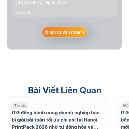
Nhận tư vấn nhanh
Bài Viết Liên Quan
Tin tức
Môi
ITG đồng hành cùng doanh nghiệp bao
ITG
bì giải bài toán tối ưu chi phí tại Hanoi
bền
PrintPack 2026 nhờ tự động hóa và
mớ