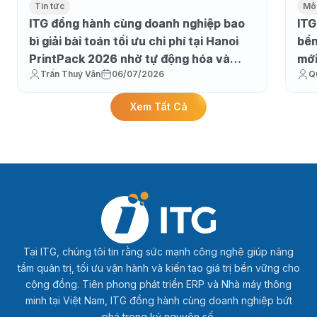
Tin tức
Môi
ITG đồng hành cùng doanh nghiệp bao
ITG
bì giải bài toán tối ưu chi phí tại Hanoi
bền
PrintPack 2026 nhờ tự động hóa và
mớ
Trần Thuý Vân
06/07/2026
Q
thực thi sản xuất
Xem Tất Cả
Tại ITG, chúng tôi tin rằng sức mạnh công nghệ giúp nâng
tầm quản trị, tối ưu vận hành và kiến tạo giá trị bền vững cho
cộng đồng. Tiên phong phát triển ERP và Nhà máy thông
minh tại Việt Nam, ITG đồng hành cùng doanh nghiệp bứt
phá trong kỷ nguyên số.