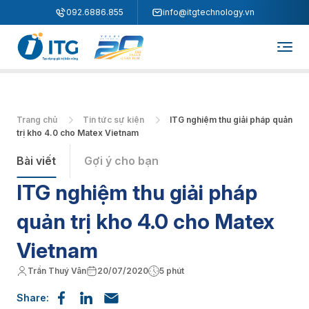
"
"
092.6886.855
info@itgtechnology.vn
Trang chủ
Tin tức sự kiện
ITG nghiệm thu giải pháp quản
trị kho 4.0 cho Matex Vietnam
Bài viết
Gợi ý cho bạn
ITG nghiệm thu giải pháp
quản trị kho 4.0 cho Matex
Vietnam
Trần Thuý Vân
20/07/2020
5 phút
Share: