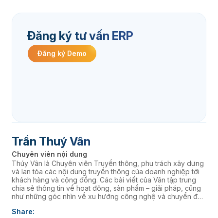
Đăng ký tư vấn ERP
Đăng ký Demo
Trần Thuý Vân
Chuyên viên nội dung
Thúy Vân là Chuyên viên Truyền thông, phụ trách xây dựng
và lan tỏa các nội dung truyền thông của doanh nghiệp tới
khách hàng và cộng đồng. Các bài viết của Vân tập trung
chia sẻ thông tin về hoạt động, sản phẩm – giải pháp, cũng
như những góc nhìn về xu hướng công nghệ và chuyển đổi
số, góp phần nâng cao hình ảnh thương hiệu và kết nối
Share:
doanh nghiệp với thị trường.