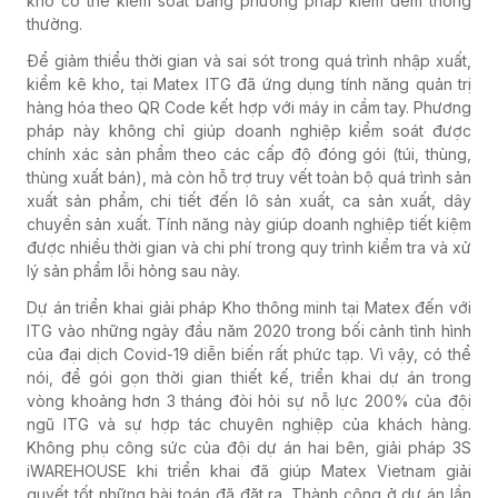
khó có thể kiểm soát bằng phương pháp kiểm đếm thông
thường.
Để giảm thiểu thời gian và sai sót trong quá trình nhập xuất,
kiểm kê kho, tại Matex ITG đã ứng dụng tính năng quản trị
hàng hóa theo QR Code kết hợp với máy in cầm tay. Phương
pháp này không chỉ giúp doanh nghiệp kiểm soát được
chính xác sản phẩm theo các cấp độ đóng gói (túi, thùng,
thùng xuất bán), mà còn hỗ trợ truy vết toàn bộ quá trình sản
xuất sản phẩm, chi tiết đến lô sản xuất, ca sản xuất, dây
chuyền sản xuất. Tính năng này giúp doanh nghiệp tiết kiệm
được nhiều thời gian và chi phí trong quy trình kiểm tra và xử
lý sản phẩm lỗi hỏng sau này.
Dự án triển khai giải pháp Kho thông minh tại Matex đến với
ITG vào những ngày đầu năm 2020 trong bối cảnh tình hình
của đại dịch Covid-19 diễn biến rất phức tạp. Vì vậy, có thể
nói, để gói gọn thời gian thiết kế, triển khai dự án trong
vòng khoảng hơn 3 tháng đòi hỏi sự nỗ lực 200% của đội
ngũ ITG và sự hợp tác chuyên nghiệp của khách hàng.
Không phụ công sức của đội dự án hai bên, giải pháp 3S
iWAREHOUSE khi triển khai đã giúp Matex Vietnam giải
quyết tốt những bài toán đã đặt ra. Thành công ở dự án lần