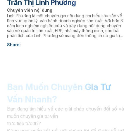
Trần Thị Linh Phương
Chuyên viên nội dung
Linh Phương là một chuyên gia nội dung am hiểu sâu sắc về
lĩnh vực quản lý, vận hành doanh nghiệp sản xuất. Với hơn 8
năm kinh nghiệm nghiên cứu và xây dựng nội dung chuyên
sâu về quản trị sản xuất, ERP, nhà máy thông minh, các bài
phân tích của Linh Phương sẽ mang đến thông tin có giá trị
thực tiễn, giúp doanh nghiệp nâng cao năng lực quản trị và
Share:
thúc đẩy chuyển đổi số. âaaa
Bạn Muốn Chuyên Gia Tư
Vấn Nhanh?
Bạn đang tìm hiểu về các giải pháp chuyển đổi số và
muốn chuyên gia tư vấn
trực tiếp tức thì?
Đừng ngại ngần kết nối với chúng tôi để được hỗ trợ