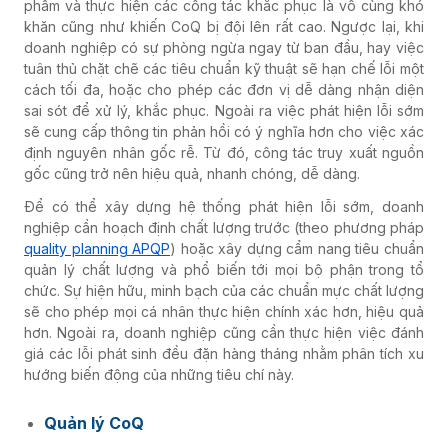
phẩm và thực hiện các công tác khắc phục là vô cùng khó
khăn cũng như khiến CoQ bị đội lên rất cao. Ngược lại, khi
doanh nghiệp có sự phòng ngừa ngay từ ban đầu, hay việc
tuân thủ chặt chẽ các tiêu chuẩn kỹ thuật sẽ hạn chế lỗi một
cách tối đa, hoặc cho phép các đơn vị dễ dàng nhận diện
sai sót để xử lý, khắc phục. Ngoài ra việc phát hiện lỗi sớm
sẽ cung cấp thông tin phản hồi có ý nghĩa hơn cho việc xác
định nguyên nhân gốc rễ. Từ đó, công tác truy xuất nguồn
gốc cũng trở nên hiệu quả, nhanh chóng, dễ dàng.
Để có thể xây dựng hệ thống phát hiện lỗi sớm, doanh
nghiệp cần hoạch định chất lượng trước (theo phương pháp
quality planning APQP
) hoặc xây dựng cẩm nang tiêu chuẩn
quản lý chất lượng và phổ biến tới mọi bộ phận trong tổ
chức. Sự hiện hữu, minh bạch của các chuẩn mực chất lượng
sẽ cho phép mọi cá nhân thực hiện chính xác hơn, hiệu quả
hơn. Ngoài ra, doanh nghiệp cũng cần thực hiện việc đánh
giá các lỗi phát sinh đều đặn hàng tháng nhằm phân tích xu
hướng biến động của những tiêu chí này.
Quản lý CoQ