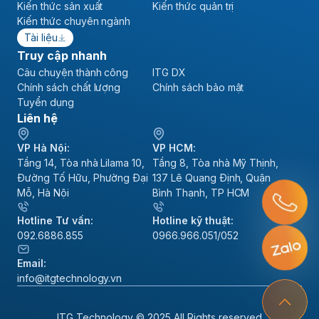
Kiến thức sản xuất
Kiến thức quản trị
Kiến thức chuyên ngành
Tài liệu
Truy cập nhanh
Câu chuyện thành công
ITG DX
Chính sách chất lượng
Chính sách bảo mật
Tuyển dụng
Liên hệ
VP Hà Nội:
VP HCM:
Tầng 14, Tòa nhà Lilama 10,
Tầng 8, Tòa nhà Mỹ Thịnh,
Đường Tố Hữu, Phường Đại
137 Lê Quang Định, Quận
Mỗ, Hà Nội
Bình Thạnh, TP HCM
Hotline Tư vấn:
Hotline kỹ thuật:
092.6886.855
0966.966.051/052
Email:
info@itgtechnology.vn
ITG Technology © 2025 All Rights reserved