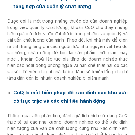
tổng hợp của quản lý chất lượng
Được coi là một trong những thước đo của doanh nghiệp
trong việc quản lý chất lượng, khoản CoQ cho thấy những
hiệu quả mà đơn vị đó đạt được trong nhiệm vụ quản lý và
cải tiến chất lượng của mình. Theo đó, khi nhà máy để diễn
ra tình trạng lãng phí các nguồn lực như nguyên vật liệu do
sai hỏng, nhân công để làm lại sản phẩm, thời gian, máy
móc… khoản CoQ lập tức gia tăng do doanh nghiệp thực
hiện các hoạt động phòng ngừa và hạn chế thiệt hại do các
sai sót. Từ việc chi phí chất lượng tăng sẽ khiến tổng chi phí
tăng dẫn đến lợi nhuận doanh nghiệp bị giảm mạnh.
CoQ là một biện pháp để xác định các khu vực
có trục trặc và các chỉ tiêu hành động
Thông qua việc phân tích, đánh giá tình hình sử dụng CoQ
thực tế tại các nhà xưởng, doanh nghiệp có thể xác định
hiện tượng của vấn đề chất lượng cũng như xác định xem
khu vực nào hoạt động chưa có hiệu quả,chất lượng kém.