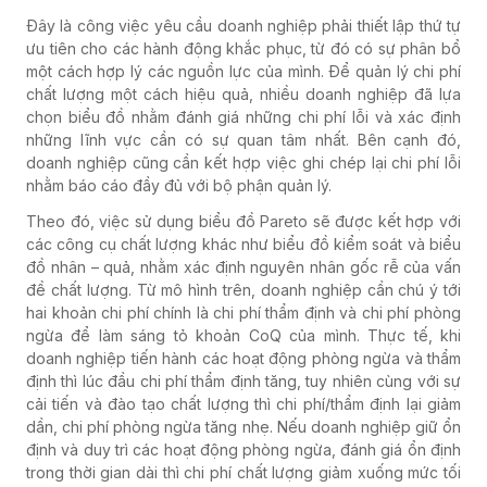
Đây là công việc yêu cầu doanh nghiệp phải thiết lập thứ tự
ưu tiên cho các hành động khắc phục, từ đó có sự phân bổ
một cách hợp lý các nguồn lực của mình. Để quản lý chi phí
chất lượng một cách hiệu quả, nhiều doanh nghiệp đã lựa
chọn biểu đồ nhằm đánh giá những chi phí lỗi và xác định
những lĩnh vực cần có sự quan tâm nhất. Bên cạnh đó,
doanh nghiệp cũng cần kết hợp việc ghi chép lại chi phí lỗi
nhằm báo cáo đầy đủ với bộ phận quản lý.
Theo đó, việc sử dụng biểu đồ Pareto sẽ được kết hợp với
các công cụ chất lượng khác như biểu đồ kiểm soát và biểu
đồ nhân – quả, nhằm xác định nguyên nhân gốc rễ của vấn
đề chất lượng. Từ mô hình trên, doanh nghiệp cần chú ý tới
hai khoản chi phí chính là chi phí thẩm định và chi phí phòng
ngừa để làm sáng tỏ khoản CoQ của mình. Thực tế, khi
doanh nghiệp tiến hành các hoạt động phòng ngừa và thẩm
định thì lúc đầu chi phí thẩm định tăng, tuy nhiên cùng với sự
cải tiến và đào tạo chất lượng thì chi phí/thẩm định lại giảm
dần, chi phí phòng ngừa tăng nhẹ. Nếu doanh nghiệp giữ ổn
định và duy trì các hoạt động phòng ngừa, đánh giá ổn định
trong thời gian dài thì chi phí chất lượng giảm xuống mức tối