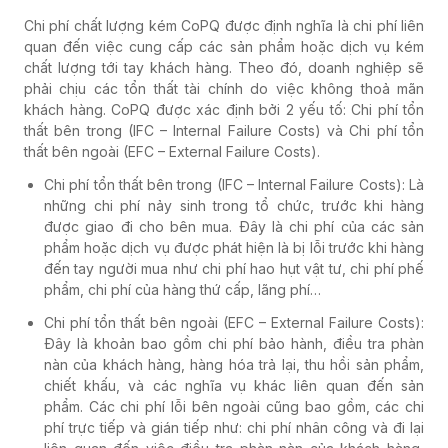
Chi phí chất lượng kém CoPQ được định nghĩa là chi phí liên
quan đến việc cung cấp các sản phẩm hoặc dịch vụ kém
chất lượng tới tay khách hàng. Theo đó, doanh nghiệp sẽ
phải chịu các tổn thất tài chính do việc không thoả mãn
khách hàng. CoPQ được xác định bởi 2 yếu tố:
Chi phí tổn
thất bên trong (IFC – Internal Failure Costs) và Chi phí tổn
thất bên ngoài (EFC – External Failure Costs).
Chi phí tổn thất bên trong (IFC – Internal Failure Costs): Là
những chi phí nảy sinh trong tổ chức, trước khi hàng
được giao đi cho bên mua. Đây là chi phí của các sản
phẩm hoặc dịch vụ được phát hiện là bị lỗi trước khi hàng
đến tay người mua như chi phí hao hụt vật tư, chi phí phế
phẩm, chi phí của hàng thứ cấp, lãng phí…
Chi phí tổn thất bên ngoài (EFC – External Failure Costs):
Đây là khoản bao gồm chi phí bảo hành, điều tra phàn
nàn của khách hàng, hàng hóa trả lại, thu hồi sản phẩm,
chiết khấu, và các nghĩa vụ khác liên quan đến sản
phẩm. Các chi phí lỗi bên ngoài cũng bao gồm, các chi
phí trực tiếp và gián tiếp như: chi phí nhân công và đi lại