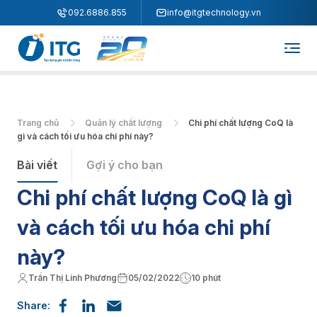
"
"
092.6886.855
info@itgtechnology.vn
Trang chủ
Quản lý chất lượng
Chi phí chất lượng CoQ là
gì và cách tối ưu hóa chi phí này?
Bài viết
Gợi ý cho bạn
Chi phí chất lượng CoQ là gì
và cách tối ưu hóa chi phí
này?
Trần Thị Linh Phương
05/02/2022
10 phút
Share: